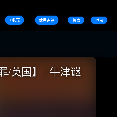
⭐️收藏
使用条款
搜索
登录
犯罪/英国】 | 牛津谜