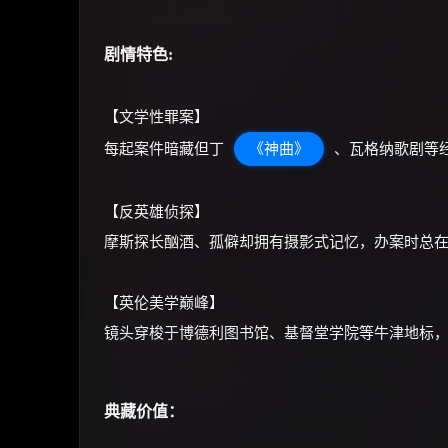
剧情特色:
【文学性罪案】
每起案件暗藏但丁
《神曲》
、瓦格纳歌剧等
【反英雄侦探】
摩斯探长酗酒、孤僻却拥有摄影式记忆，办案时总
【英伦美学巅峰】
镜头穿梭于博德利图书馆、基督堂学院等牛津地标
典藏价值：