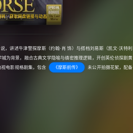
🧧️
失效请反馈
红包
击翻转：获取网盘链接与动态
说，讲述牛津警探摩斯（约翰·肖 饰）与搭档刘易斯（凯文·沃特利
学城为背景，融合古典文学隐喻与缜密推理逻辑，开创英伦侦探剧黄
电视电影规格剧集，包含
《摩斯前传》
未公开拍摄花絮，配备
。