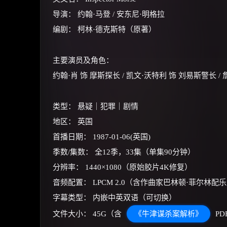
导演： 约翰·马登 / 安东尼·明格拉
编剧： 柯林·德克斯特（原著）
主要演员及角色：
约翰·肖 饰 摩斯探长 / 凯文·沃特利 饰 刘易斯警长 
类型： 悬疑｜犯罪｜剧情
地区： 英国
首播日期： 1987-01-06(英国)
季数/集数： 全12季，33集（单集90分钟）
分辨率： 1440×1080（原始胶片4K修复）
音频配置： LPCM 2.0（含作曲家巴林顿·菲尔林配
字幕类型： 内嵌中英双语（可切换）
文件大小： 45G（含
《牛津谋杀案解析》
P