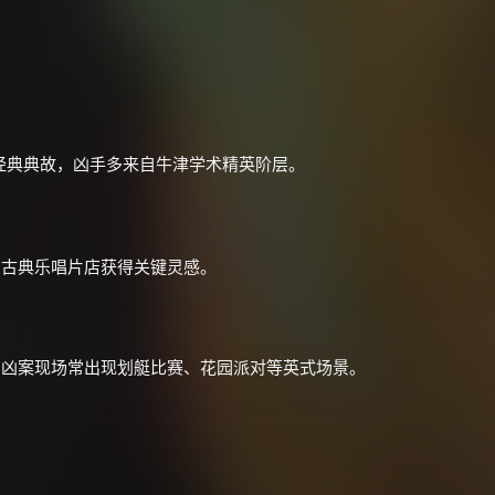
经典典故，凶手多来自牛津学术精英阶层。
在古典乐唱片店获得关键灵感。
×
🧧 福利领取站
☕
，凶案现场常出现划艇比赛、花园派对等英式场景。
朋友们辛苦了 💦
你需要的各种会员，都可低价购买！
如夸克12个月送14天 最低75元！