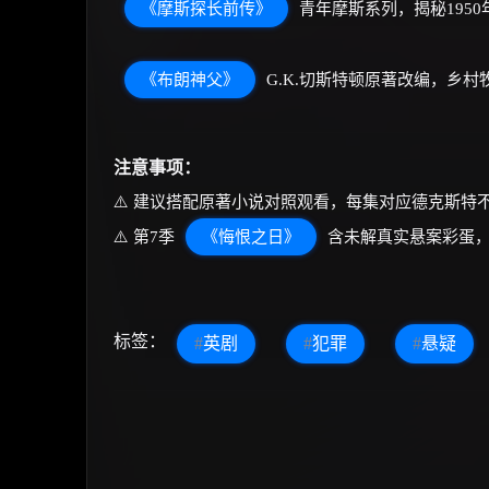
《摩斯探长前传》
青年摩斯系列，揭秘195
《布朗神父》
G.K.切斯特顿原著改编，乡
注意事项：
⚠️ 建议搭配原著小说对照观看，每集对应德克斯特
⚠️ 第7季
《悔恨之日》
含未解真实悬案彩蛋
标签：
#
英剧
#
犯罪
#
悬疑