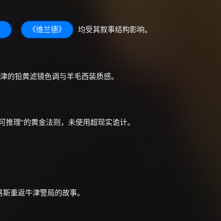
价格有浮动，请直接搜索查最低价！
》
《维兰德》
均受其叙事结构影响。
还有支付宝现金红包、外卖红包、
优惠券、活动红包，每日可领。
⚡
前往【大淘客】领红包
年代牛津的铅黄滤镜色调与羊毛西装质感。
☕ 海外大侠？通过 Ko-fi 赐茶
者可推理"的黄金法则，未使用超现实诡计。
易斯重返牛津警局的故事。