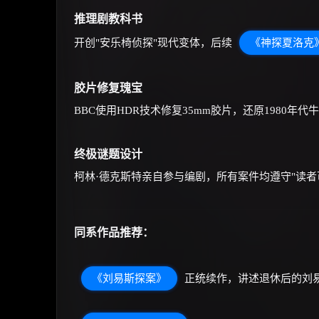
推理剧教科书
开创"安乐椅侦探"现代变体，后续
《神探夏洛克
胶片修复瑰宝
BBC使用HDR技术修复35mm胶片，还原1980
终极谜题设计
柯林·德克斯特亲自参与编剧，所有案件均遵守"读
同系作品推荐：
《刘易斯探案》
正统续作，讲述退休后的刘