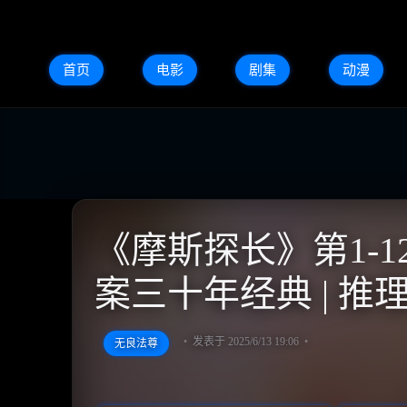
首页
电影
剧集
动漫
《摩斯探长》第1-12季
案三十年经典 | 
发表于 2025/6/13 19:06
无良法尊