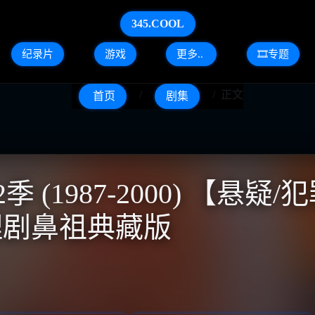
345.COOL
纪录片
游戏
更多..
🎞️专题
正文
首页
剧集
 (1987-2000) 【悬疑/
推理剧鼻祖典藏版