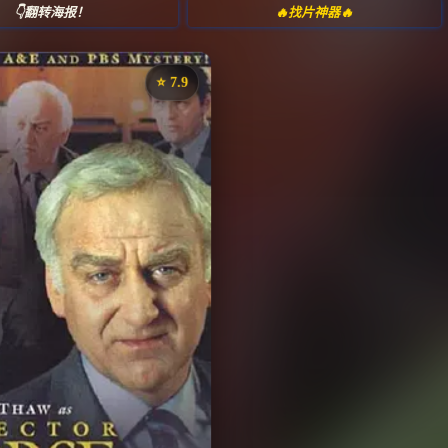
👇翻转海报！
🔥找片神器🔥
⭐️ 7.9
《摩斯探长》
藏
⭐
评分：7.9 | 🎬 1987年
✅ 已完结
夸克网盘