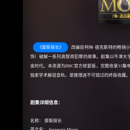
天天领
🔄 点
《摩斯探长》
改编自柯林·德克斯特的畅销小
饰）破解一系列高智商犯罪的故事。剧集以牛津大
金时代。本资源为BBC官方修复版，完整收录33集
独家学术解说音轨，是推理迷不可错过的终极收藏
剧集详细信息：
名称： 摩斯探长
英文名： Inspector Morse