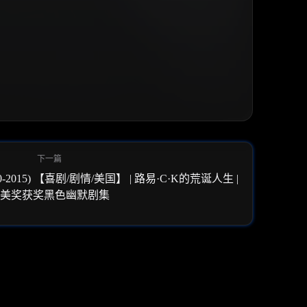
-2015) 【喜剧/剧情/美国】 | 路易·C·K的荒诞人生 |
艾美奖获奖黑色幽默剧集