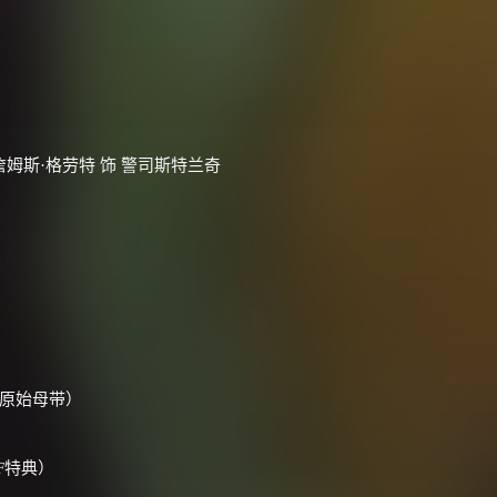
/ 詹姆斯·格劳特 饰 警司斯特兰奇
乐原始母带）
DF特典）