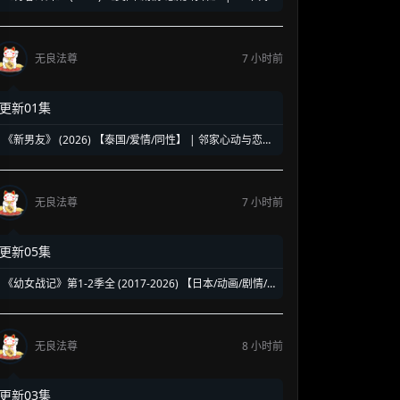
洛杉矶名校青春暗面 | 《美国精神病》作者新作改编
无良法尊
7 小时前
更新01集
《新男友》 (2026) 【泰国/爱情/同性】 | 邻家心动与恋爱
误会 | 纯正泰式校园同性浪漫新剧
无良法尊
7 小时前
更新05集
《幼女战记》第1-2季全 (2017-2026) 【日本/动画/剧情/
奇幻】 | 披着幼女皮的现代社畜怪物 | 硬核军事狂热者的
异世界神作
无良法尊
8 小时前
更新03集