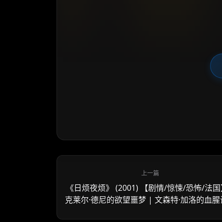
《日烦夜烦》 (2001) 【剧情/惊悚/恐怖/法国
克莱尔·德尼的欲望噩梦 | 文森特·加洛的血腥