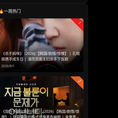
🔥一周热门
1
《杀手妈咪》 (2026) 【韩国/剧情/惊悚】 | 孔晓
振携手成东日 | 漫改双面主妇杀手下饭剧
2026/8/1
2
《现在不是出轨的问题》 (2026) 【韩国/剧情/惊
悚】 | 阵容豪华的韩式惊悚黑色幽默 | 金惠秀 x