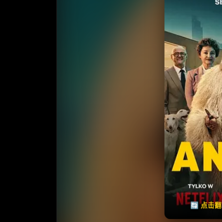
收藏
⭐
⭐️ 评
天天领红包
🔄 点击