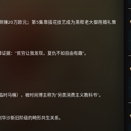
☕
倒赚20万欧元；第5集靠插花技艺成为黑帮老大御用婚礼策
朋友们辛苦了 💦
你需要的各种会员，都可低价购买！
如夸克12个月送14天 最低75元！
价格有浮动，请直接搜索查最低价！
证据："贫穷让我发现，复仇不如自由有趣"。
还有支付宝现金红包、外卖红包、
优惠券、活动红包，每日可领。
⚡
前往【大淘客】领红包
当临时马桶），被时尚博主称为"另类消费主义教科书"。
☕ 海外大侠？通过 Ko-fi 赐茶
刺华沙新旧阶级的畸形共生关系。