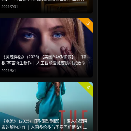
赵汝贞强强联手
2026/7/31
3
《灵魂伴侣》 (2026) 【美国/科幻/惊悚】 | “梅
根”宇宙衍生新作 | 人工智能爱意变质引发致命
危机
2026/8/1
4
《水流》 (2025) 【阿根廷/剧情】 | 潜入心理阴
霾的解构之作 | 入围多伦多与圣塞巴斯蒂安电影