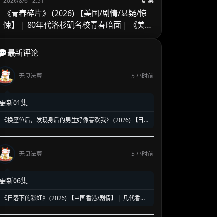
2026/8/6 12:51
剧集
《青春碎片》 (2026) 【美国/剧情/悬疑/惊
悚】 | 80年代洛杉矶名校青春暗面 | 《美国
精神病》作者新作改编
💬最新评论
无良法尊
5 小时前
更新01集
《换座位后，发现身后的男生好像喜欢我》 (2026) 【日
本/爱情/同性】 | 班级焦点大帅哥 x 纯情懵懂男高中生 | 换
座位引发的直球高甜校园BL
无良法尊
5 小时前
更新06集
《日落下的彩虹》 (2026) 【中国香港/剧情】 | 几代香港
人的彩虹邨告别情书 | 触动心灵的温情港式单元群像剧