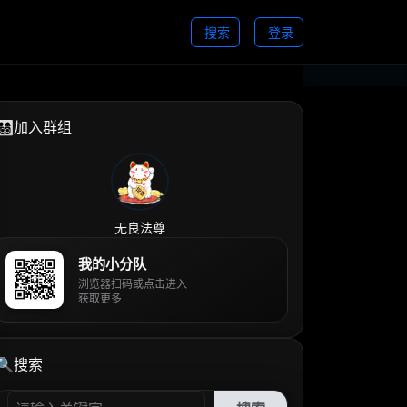
搜索
登录
👨‍👩‍👧‍👦加入群组
无良法尊
我的小分队
浏览器扫码或点击进入
获取更多
🔍搜索