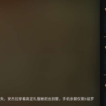
失，安杰拉穿着高定礼服被赶出别墅，手机余额仅剩3兹罗
×
🧧 福利领取站