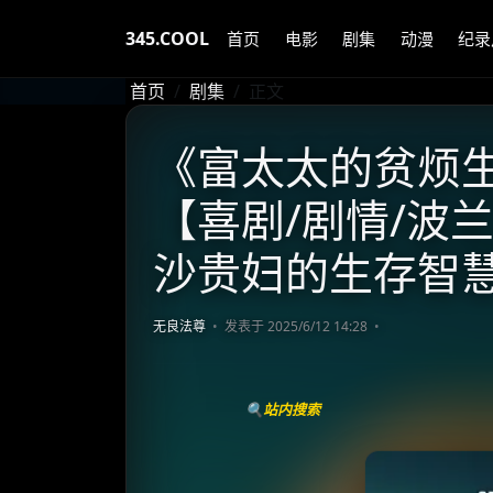
345.COOL
首页
电影
剧集
动漫
纪录
首页
剧集
正文
《富太太的贫烦生活
【喜剧/剧情/波兰】
沙贵妇的生存智
无良法尊
发表于 2025/6/12 14:28
🔍站内搜索