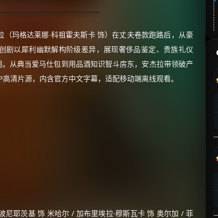
拉（玛格达莱娜·科祖霍夫斯卡 饰）在丈夫卷款跑路后，从豪
波兰原创剧以犀利幽默解构阶级差异，展现奢侈品鉴定、贵族礼仪
用。从典当爱马仕包到用品酒知识智斗房东，安杰拉带领破产
0P高清片源，内含官方中文字幕，适配移动端离线观看。
波尼耶茨基 饰 米哈尔 / 加布里埃拉·穆斯瓦卡 饰 奥尔加 / 菲