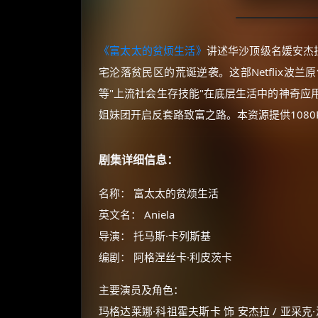
《富太太的贫烦生活》
讲述华沙顶级名媛安杰
宅沦落贫民区的荒诞逆袭。这部Netflix
等"上流社会生存技能"在底层生活中的神奇应
姐妹团开启反套路致富之路。本资源提供108
剧集详细信息：
名称： 富太太的贫烦生活
英文名： Aniela
导演： 托马斯·卡列斯基
编剧： 阿格涅丝卡·利皮茨卡
主要演员及角色：
玛格达莱娜·科祖霍夫斯卡 饰 安杰拉 / 亚采克·