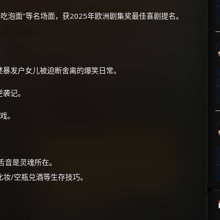
吃泡面"等名场面，获2025年欧洲剧集奖最佳喜剧提名。
述暴发户女儿被迫断舍离的爆笑日常。
逆袭记。
大戏。
弹舌音是灵魂所在。
急化妆/空瓶兑酒等生存技巧。