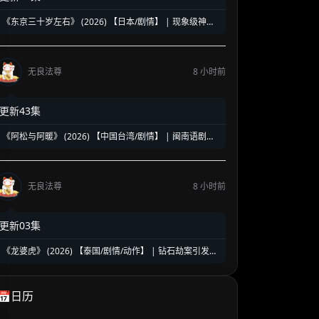
《东京三十岁左右》 (2026) 【日本/剧情】 | 现象级神剧
《三十而已》日版翻拍 | 35岁东京女子图鉴与都市救赎
无良法尊
8 小时前
更新43集
《阿松与阿暖》 (2026) 【中国台湾/剧情】 | 闽南语剧视
帝天后再度携手 | 2026初夏最温情治愈的烟火人间剧
无良法尊
8 小时前
更新03集
《龙婆虎》 (2026) 【泰国/剧情/动作】 | 钻石劫案引发的
清白保卫战 | 泰式硬核动作与悬疑冒险
📅日历