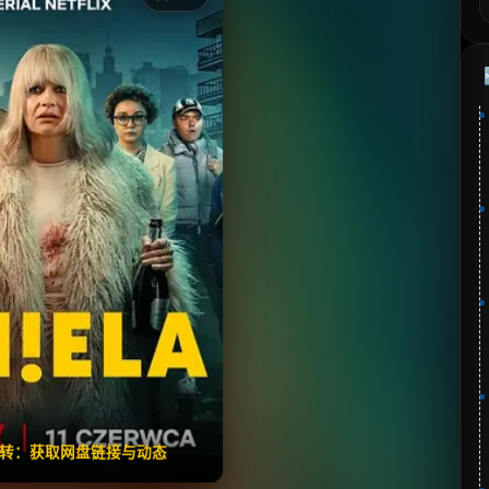
《富太太的贫烦生活》
分：6.1 | 🎬 2025年
📺 连载中
夸克网盘
🧧️
失效请反馈
翻转：获取网盘链接与动态