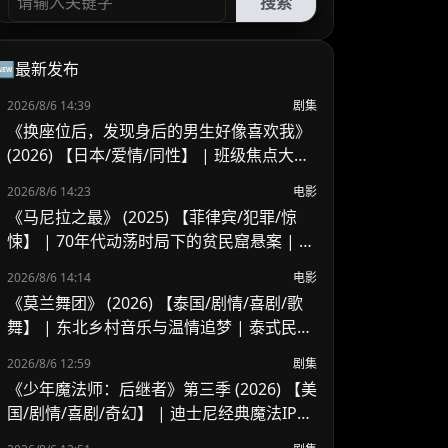
搜索
🆕最新发布
2026/8/6 14:39
剧集
《换座位后，发现身后的男生好像喜欢我》
(2026) 【日本/爱情/同性】 | 班级焦点大帅
哥 x 纯情懵懂男高中生 | 换座位引发的直球
2026/8/6 14:23
电影
高甜校园BL
《马尼拉之最》 (2025) 【菲律宾/犯罪/惊
悚】 | 70年代动荡时局下的贫民窟悬案 | 菲
律宾警匪犯罪新作
2026/8/6 14:14
电影
《莫兰舞团》 (2026) 【泰国/剧情/喜剧/歌
舞】 | 东北乡村音乐与温情追梦 | 泰式民谣
舞台上的兄妹羁绊
2026/8/6 12:59
剧集
《少年魔法师：后继者》第三季 (2026) 【美
国/剧情/喜剧/奇幻】 | 迪士尼经典魔法IP终
章收官 | 贾斯汀与比莉携手拯救家族