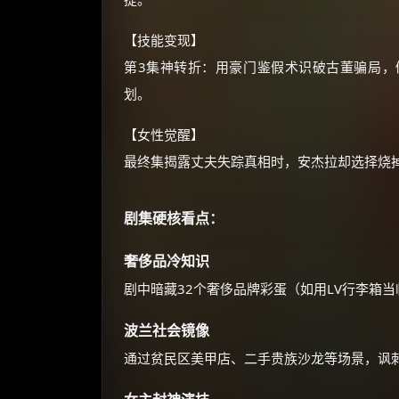
【技能变现】
第3集神转折：用豪门鉴假术识破古董骗局，
划。
【女性觉醒】
最终集揭露丈夫失踪真相时，安杰拉却选择烧掉
剧集硬核看点：
奢侈品冷知识
剧中暗藏32个奢侈品牌彩蛋（如用LV行李箱
波兰社会镜像
通过贫民区美甲店、二手贵族沙龙等场景，讽