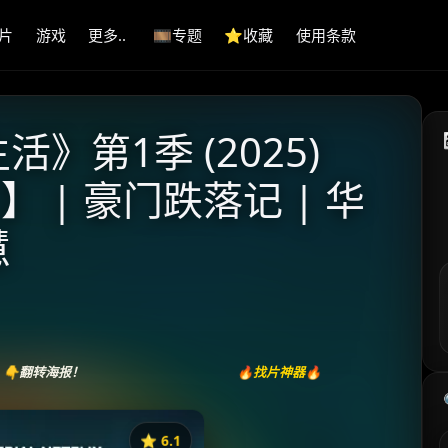
片
游戏
更多..
🎞️专题
⭐️收藏
使用条款
》第1季 (2025)
 | 豪门跌落记 | 华
慧
👇翻转海报！
🔥找片神器🔥
⭐️ 6.1