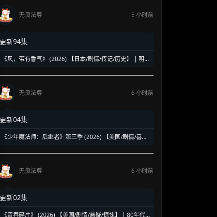
无良法尊
5 小时前
更新94集
《风，带有香气》 (2026) 【日本/剧情/传记/历史】 | 明
治时代的南丁格尔 | 见上爱演绎日本首位专业女护士的觉
醒之路
无良法尊
6 小时前
更新04集
《少年魔法师：后继者》第三季 (2026) 【美国/剧情/喜剧/
奇幻】 | 迪士尼经典魔法IP终章收官 | 贾斯汀与比莉携手
拯救家族
无良法尊
6 小时前
更新02集
《青春碎片》 (2026) 【美国/剧情/悬疑/惊悚】 | 80年代