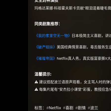
女主封神演技
玛格达莱娜·科祖霍夫斯卡贡献"眼泪混着睫毛膏
同类剧集推荐：
《我的家里空无一物》
日本极简主义喜剧，讲
《破产姐妹》
美国经典情景喜剧，毒舌服务生
《璀璨帝国》
Netflix真人秀，真实版富豪撕X
温馨提示:
⚠️ 建议搭配波兰语原声观看，女主骂人时的
⚠️ 每集片尾有"安杰拉小课堂"彩蛋，教授应
标签：
#
Netflix
#
喜剧
#
剧情
#
波兰