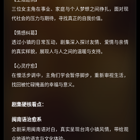
还有支付宝现金红包、外卖红包、
三位女主角在事业、家庭与个人梦想之间挣扎，面对现
优惠券、活动红包，每日可领。
代社会的压力与期待，寻找真正的自我价值。
⚡
前往【大淘客】领红包
【情感纠葛】
透过小镇的日常互动，剧集深入探讨友情、爱情与亲情
☕ 海外大侠？通过 Ko-fi 赐茶
的真实样貌，展现人与人之间的温暖与支持。
【心灵疗愈】
在慢活步调中，主角们学会暂停脚步，重新审视生活，
找回被忙碌掩盖的幸福与意义。
剧集硬核看点：
闽南语治愈系
全剧采用闽南语对白，真实呈现台湾小镇风情，带给观
众地道的语言与文化体验。