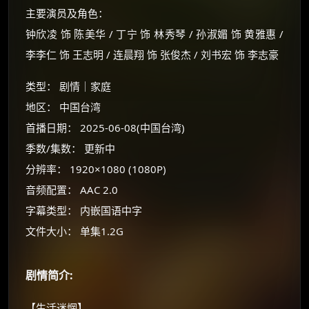
主要演员及角色：
钟欣凌 饰 陈美华 / 丁宁 饰 林秀琴 / 孙淑媚 饰 黄雅惠 /
李李仁 饰 王志明 / 连晨翔 饰 张俊杰 / 刘书宏 饰 李志豪
类型： 剧情｜家庭
地区： 中国台湾
首播日期： 2025-06-08(中国台湾)
季数/集数： 更新中
×
🧧 福利领取站
分辨率： 1920×1080 (1080P)
音频配置： AAC 2.0
☕
字幕类型： 内嵌国语中字
文件大小： 单集1.2G
朋友们辛苦了 💦
你需要的各种会员，都可低价购买！
剧情简介:
如夸克12个月送14天 最低75元！
价格有浮动，请直接搜索查最低价！
【生活迷惘】