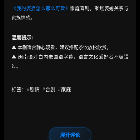
《我的婆婆怎么那么可爱》
家庭喜剧，聚焦婆媳关系与
家族情感。
温馨提示:
⚠️ 本剧适合静心观看，建议搭配茶饮放松欣赏。
⚠️ 闽南语对白内嵌国语字幕，语言文化爱好者不容错
过。
标签：
#
剧情
#
台剧
#
家庭
展开评论