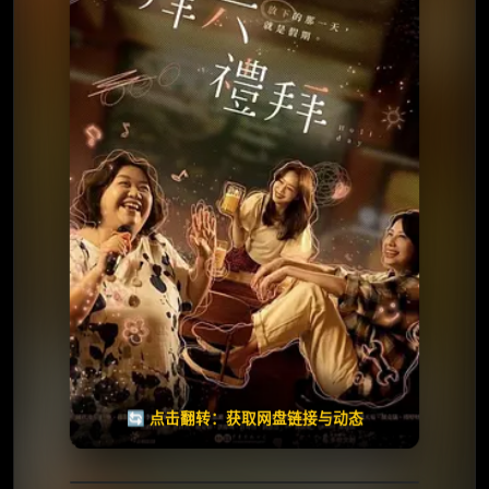
⭐️ 评分：9.0 | 🎬 2025年
✅ 已完结
夸克网盘
🧧️
天天领红包
失效请反馈
🔄 点击翻转：获取网盘链接与动态