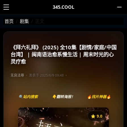
345.COOL
首页
剧集
正文
《拜六礼拜》 (2025) 全10集【剧情/家庭/中国
台湾】 | 闽南语治愈系慢生活 | 周末时光的心
灵疗愈
无良法尊
发表于 2025/6/9 09:48
🔍站内搜索
👇翻转海报！
🔥找片神器🔥
⭐️ 9.0
《拜六礼拜》
收藏
⭐