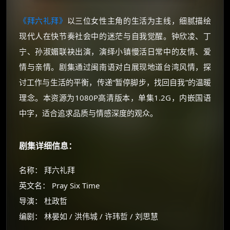
《拜六礼拜》
以三位女性主角的生活为主线，细腻描绘
现代人在快节奏社会中的迷茫与自我觉醒。钟欣凌、丁
宁、孙淑媚联袂出演，演绎小镇慢活日常中的友情、爱
情与亲情。剧集通过闽南语对白展现地道台湾风情，探
讨工作与生活的平衡，传递“暂停脚步，找回自我”的温暖
理念。本资源为1080P高清版本，单集1.2G，内嵌国语
中字，适合追求品质与情感深度的观众。
剧集详细信息：
名称： 拜六礼拜
英文名： Pray Six Time
导演： 杜政哲
编剧： 林晏如 / 洪伟城 / 许玮哲 / 刘思慧