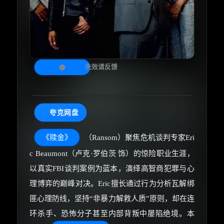
失效请反馈
夸克网盘
《赎金》
（Ransom）聚焦危机谈判专家Eri
c Beaumont（卢克·罗伯茨 饰）的惊险职业生涯，
以真实FBI谈判案例为蓝本，演绎高智商犯罪与心
理博弈的巅峰对决。Eric擅长通过行为分析瓦解绑
匪心理防线，坚持“非暴力解救人质”原则，却在连
环杀手、恐怖分子甚至内部背叛中屡陷绝境。本