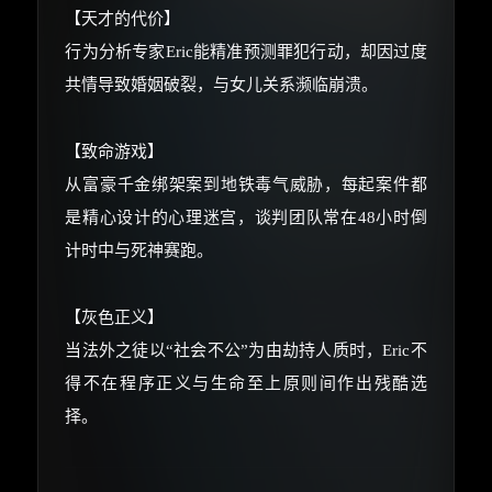
你需要的各种会员，都可低价购买！
【天才的代价】
如夸克12个月送14天 最低75元！
价格有浮动，请直接搜索查最低价！
行为分析专家Eric能精准预测罪犯行动，却因过度
共情导致婚姻破裂，与女儿关系濒临崩溃。
还有支付宝现金红包、外卖红包、
优惠券、活动红包，每日可领。
【致命游戏】
⚡
前往【大淘客】领红包
从富豪千金绑架案到地铁毒气威胁，每起案件都
是精心设计的心理迷宫，谈判团队常在48小时倒
☕ 海外大侠？通过 Ko-fi 赐茶
计时中与死神赛跑。
【灰色正义】
当法外之徒以“社会不公”为由劫持人质时，Eric不
得不在程序正义与生命至上原则间作出残酷选
择。