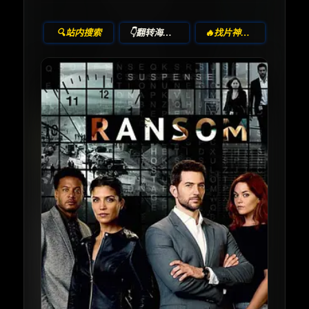
🔍站内搜索
👇翻转海报！
🔥找片神器🔥