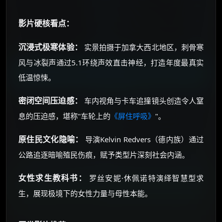
影片硬核看点：
沉浸式极寒体验：
实景拍摄于加拿大西北地区，刺骨寒
风与冰裂声通过5.1环绕声效直击神经，打造年度最真实
低温惊悚。
密闭空间压迫感：
车内视角与卡车追撞镜头创造令人窒
息的压迫感，堪称"车轮上的
《屏住呼吸》
"。
原住民文化隐喻：
导演Kelvin Redvers（德内族）通过
公路追逐暗喻殖民伤痕，赋予类型片深刻社会内涵。
女性求生教科书：
罗丝安妮·休佩诺特演绎智慧型求
生，展现极境下的女性力量与母性本能。