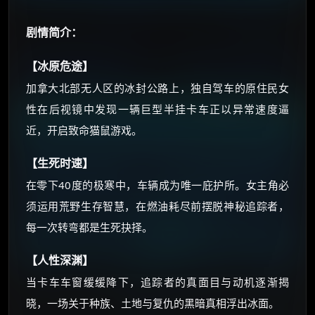
朋友们辛苦了 💦
剧情简介：
你需要的各种会员，都可低价购买！
如夸克12个月送14天 最低75元！
【冰原危途】
价格有浮动，请直接搜索查最低价！
加拿大北部无人区的冰封公路上，独自驾车的原住民女
还有支付宝现金红包、外卖红包、
性在后视镜中发现一辆巨型半挂卡车正以异常速度逼
优惠券、活动红包，每日可领。
近，开启致命猫鼠游戏。
⚡
前往【大淘客】领红包
【生死时速】
在零下40度的极寒中，车辆成为唯一庇护所。女主角必
☕ 海外大侠？通过 Ko-fi 赐茶
须运用荒野生存智慧，在燃油耗尽前摆脱神秘追踪者，
每一次转弯都是生死抉择。
【人性深渊】
当卡车车窗缓缓降下，追踪者的真面目与动机逐渐揭
晓，一场关于种族、土地与复仇的黑暗真相浮出冰面。