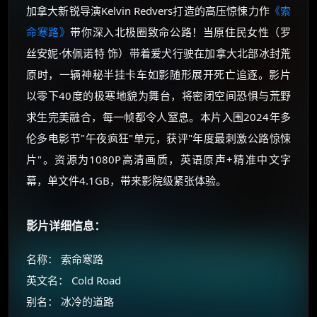
加拿大新锐导演Kelvin Redvers打造的高压惊悚力作
《索
命寒路》
带你深入北极圈致命公路！当原住民女性（罗
丝安妮·休佩诺特 饰）带着爱犬行驶在加拿大北部冰封荒
原时，一辆神秘半挂卡车如影随形展开死亡追逐。影片
以零下40度的极寒地貌为舞台，将密闭空间恐惧与荒野
求生完美融合，每一帧都令人窒息。本片入围2024年多
伦多电影节"午夜疯狂"单元，获评"年度最刺激公路惊悚
片"。资源为1080P高清画质，英语原声+精准中文字
幕，单文件4.1GB，带来影院级紧张体验。
影片详细信息：
名称： 索命寒路
英文名： Cold Road
别名： 冰冷的道路