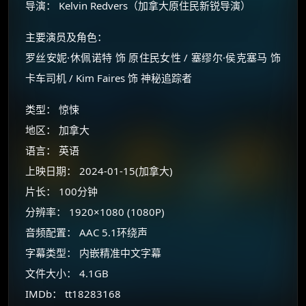
导演： Kelvin Redvers（加拿大原住民新锐导演）
主要演员及角色：
罗丝安妮·休佩诺特 饰 原住民女性 / 塞缪尔·侯克塞马 饰
卡车司机 / Kim Faires 饰 神秘追踪者
类型： 惊悚
地区： 加拿大
语言： 英语
上映日期： 2024-01-15(加拿大)
片长： 100分钟
分辨率： 1920×1080 (1080P)
音频配置： AAC 5.1环绕声
×
🧧 福利领取站
字幕类型： 内嵌精准中文字幕
文件大小： 4.1GB
☕
IMDb： tt18283168