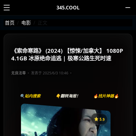
345.COOL
首页
电影
正文
《索命寒路》 (2024) 【惊悚/加拿大】 1080P
4.1GB 冰原绝命追逃 | 极寒公路生死时速
无良法尊
发表于 2025/6/3 10:46
🔍站内搜索
👇翻转海报！
🔥找片神器🔥
⭐️ 5.9
《索命寒路》
收藏
⭐
⭐️ 评分：5.9 | 🎬 2024年