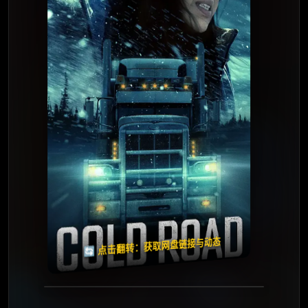
夸克网盘
🧧️
天天领红包
失效请反馈
🔄 点击翻转：获取网盘链接与动态