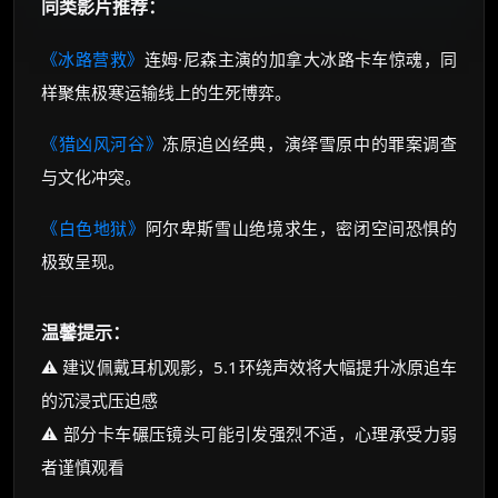
同类影片推荐：
《冰路营救》
连姆·尼森主演的加拿大冰路卡车惊魂，同
样聚焦极寒运输线上的生死博弈。
《猎凶风河谷》
冻原追凶经典，演绎雪原中的罪案调查
与文化冲突。
《白色地狱》
阿尔卑斯雪山绝境求生，密闭空间恐惧的
极致呈现。
温馨提示：
⚠️ 建议佩戴耳机观影，5.1环绕声效将大幅提升冰原追车
的沉浸式压迫感
⚠️ 部分卡车碾压镜头可能引发强烈不适，心理承受力弱
者谨慎观看