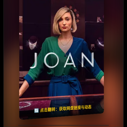
⭐️ 评分：6.6 | 🎬 2024年
✅ 已完结
夸克网盘
🧧️
天天领红包
失效请反馈
🔄 点击翻转：获取网盘链接与动态