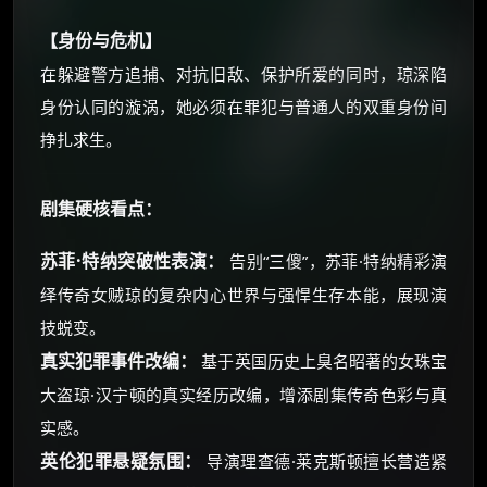
【身份与危机】
在躲避警方追捕、对抗旧敌、保护所爱的同时，琼深陷
身份认同的漩涡，她必须在罪犯与普通人的双重身份间
挣扎求生。
剧集硬核看点：
苏菲·特纳突破性表演：
告别“三傻”，苏菲·特纳精彩演
绎传奇女贼琼的复杂内心世界与强悍生存本能，展现演
技蜕变。
真实犯罪事件改编：
基于英国历史上臭名昭著的女珠宝
大盗琼·汉宁顿的真实经历改编，增添剧集传奇色彩与真
实感。
英伦犯罪悬疑氛围：
导演理查德·莱克斯顿擅长营造紧