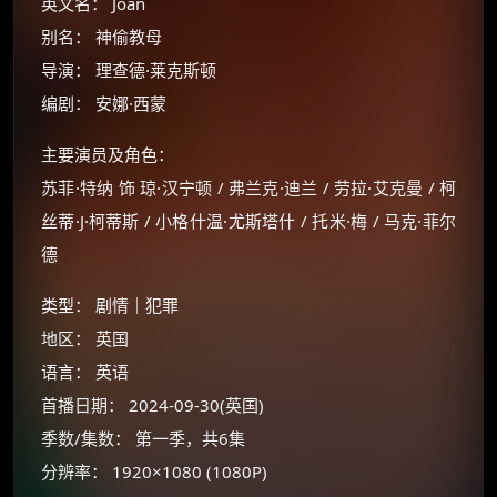
英文名： Joan
别名： 神偷教母
导演： 理查德·莱克斯顿
编剧： 安娜·西蒙
主要演员及角色：
苏菲·特纳 饰 琼·汉宁顿 / 弗兰克·迪兰 / 劳拉·艾克曼 / 柯
丝蒂·J·柯蒂斯 / 小格什温·尤斯塔什 / 托米·梅 / 马克·菲尔
德
类型： 剧情｜犯罪
地区： 英国
语言： 英语
首播日期： 2024-09-30(英国)
季数/集数： 第一季，共6集
分辨率： 1920×1080 (1080P)
×
🧧 福利领取站