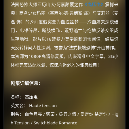
法国恐怖大师亚历山大·阿嘉颠覆之作
《高压电》
震撼来
袭！两名少女玛丽（塞西尔·德·弗朗斯 饰）与艾莉丝（麦
温 饰）的乡间度假突变为血腥噩梦——冷血屠夫深夜破
门，电锯碎颅、断肢横飞，荒野逃亡与绝地反杀交织成
生存地狱。影片以18禁暴力美学刷新恐怖阈值，结局惊
天反转拷问人性深渊，被誉为"法式极端恐怖"开山神作。
本资源为1080P高清修复版，内嵌精准中文字幕，3G小
体积完美适配收藏，惊悚片迷必入的邪典经典！
剧集详细信息：
名称： 高压电
英文名： Haute tension
别名： 血色月亮 / 颤栗 / 极异之情 / 爱定你 杀定你 / Hig
h Tension / Switchblade Romance