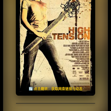
夸克网盘
🧧️
天天领红包
失效请反馈
🔄 点击翻转：获取网盘链接与动态