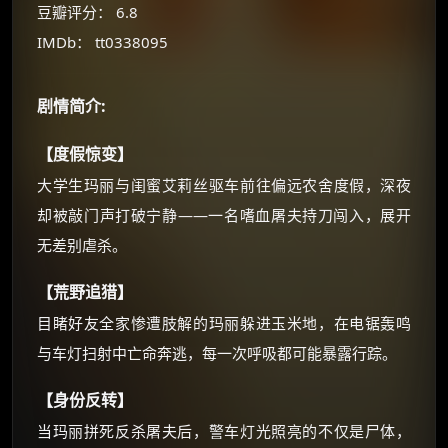
豆瓣评分： 6.8
你需要的各种会员，都可低价购买！
如夸克12个月送14天 最低75元！
IMDb： tt0338095
价格有浮动，请直接搜索查最低价！
还有支付宝现金红包、外卖红包、
剧情简介:
优惠券、活动红包，每日可领。
【度假惊变】
⚡
前往【大淘客】领红包
大学生玛丽与闺蜜艾莉丝驱车前往偏远农舍度假，深夜
却被敲门声打破宁静——一名嗜血屠夫持刀闯入，展开
☕ 海外大侠？通过 Ko-fi 赐茶
无差别虐杀。
【荒野追猎】
目睹好友全家惨遭肢解的玛丽躲进玉米地，在电锯轰鸣
与车灯扫射中亡命奔逃，每一次呼吸都可能暴露行踪。
【身份反转】
当玛丽拼死反杀屠夫后，警车灯光照亮的不仅是尸体，