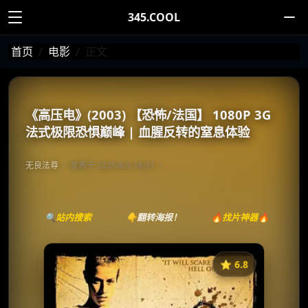
345.COOL
首页
电影
正文
《高压电》(2003) 【恐怖/法国】 1080P 3G
法式极限恐惧巅峰 | 血腥反转的窒息体验
无良法尊
发表于 2025/6/2 18:31
🔍站内搜索
👇翻转海报！
🔥找片神器🔥
⭐️ 6.8
《高压电》
收藏
⭐
⭐️ 评分：6.8 | 🎬 2003年