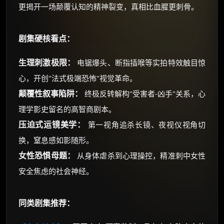
更揭开一场颠覆认知的精神裂变，真相比血腥更刺骨。
剧集硬核看点：
生理刺激极限：
电锯爆头、断指插喉等实拍特效触目惊
心，开创"法式极端恐怖"视觉革命。
颠覆性叙事陷阱：
终极反转解构"受害者-凶手"关系，心
理学影史留名的高智商剧本。
压迫式运镜美学：
第一视角追杀长镜、夜视仪视角切
换，窒息感如影随形。
女性恐惧母题：
从身体虐杀到心理操控，精准刺中女性
安全焦虑的社会神经。
同类剧集推荐：