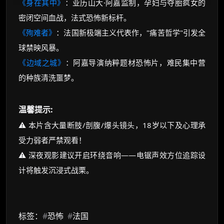
《身在其中》
：亚历山大·阿嘉监制，孕妇与夺胎疯女的
密闭空间血战，法式恐怖新标杆。
《殉难者》
：法国新极端主义代表作，"痛苦哲学"引发全
球禁映风暴。
《边域之城》
：阿嘉导演纳粹题材恐怖片，难民集中营
的种族清洗噩梦。
温馨提示:
⚠️ 本片含大量断肢/剖腹/爆头镜头，18岁以下及心理承
受力弱者严禁观看！
⚠️ 深夜观影建议开启环绕音响——电锯声效方位追踪设
计将触发沉浸式战栗。
标签：
#
恐怖
#
法国