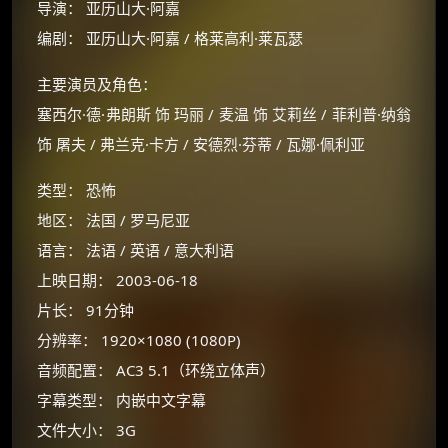
导演： 亚历山大·阿嘉
编剧： 亚历山大·阿嘉 / 格莱高利·莱瓦瑟
主要演员及角色：
塞西尔·德·弗朗斯 饰 玛丽 / 麦温 饰 艾莉丝 / 菲利普·纳翁
饰 屠夫 / 弗兰克·卡方 / 安德烈·芬蒂 / 瓦娜·佩利亚
类型： 恐怖
地区： 法国 / 罗马尼亚
语言： 法语 / 英语 / 意大利语
上映日期： 2003-06-18
片长： 91分钟
×
🧧 福利领取站
分辨率： 1920×1080 (1080P)
☕
音频配置： AC3 5.1（环绕立体声）
字幕类型： 内嵌中文字幕
文件大小： 3G
朋友们辛苦了 💦