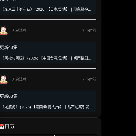
《东京三十岁左右》 (2026) 【日本/剧情】 | 现象级神剧
《三十而已》日版翻拍 | 35岁东京女子图鉴与都市救赎
无良法尊
7 小时前
更新43集
《阿松与阿暖》 (2026) 【中国台湾/剧情】 | 闽南语剧视
帝天后再度携手 | 2026初夏最温情治愈的烟火人间剧
无良法尊
7 小时前
更新03集
《龙婆虎》 (2026) 【泰国/剧情/动作】 | 钻石劫案引发的
清白保卫战 | 泰式硬核动作与悬疑冒险
📅日历