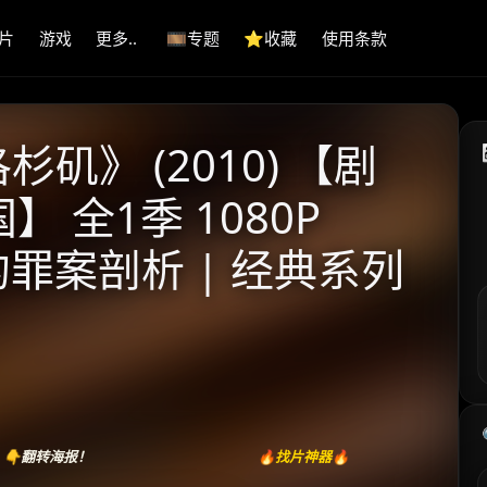
片
游戏
更多..
🎞️专题
⭐️收藏
使用条款
矶》 (2010) 【剧
】 全1季 1080P
都的罪案剖析 | 经典系列
👇翻转海报！
🔥找片神器🔥