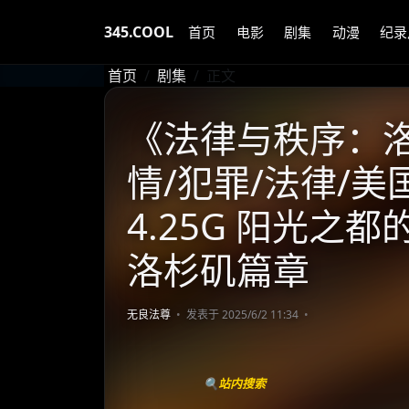
345.COOL
首页
电影
剧集
动漫
纪录
首页
剧集
正文
《法律与秩序：洛杉
情/犯罪/法律/美国
4.25G 阳光之
洛杉矶篇章
无良法尊
发表于 2025/6/2 11:34
🔍站内搜索