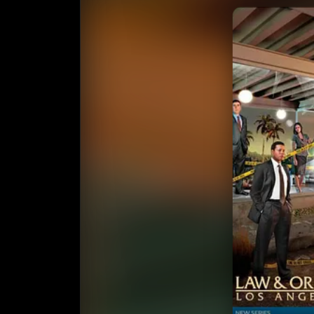
收藏
⭐
⭐️ 评
天天领红包