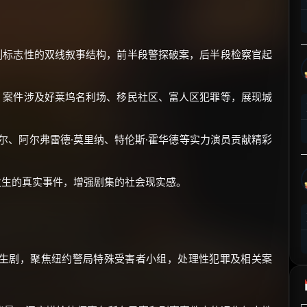
⚡
前往【大淘客】领红包
☕ 海外大侠？通过 Ko-fi 赐茶
列标志性的双线叙事结构，前半段警探破案，后半段检察官起
，案件涉及好莱坞名利场、移民社区、富人区犯罪等，展现城
托尔、阿尔弗雷德·莫里纳、特伦斯·霍华德等实力演员贡献精彩
生的真实事件，增强剧集的社会现实感。
生剧，聚焦纽约警局特殊受害者小组，处理性犯罪及相关案