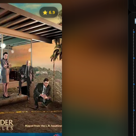
⭐️ 6.9
《法律与秩序：洛杉矶》
分：6.9 | 🎬 2010年
✅ 已完结
夸克网盘
🧧️
失效请反馈