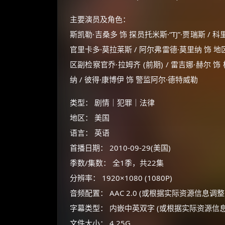
主要演员及角色：
斯凯勒·吉桑多 饰 探员托米斯·“TJ”·贾瑞斯 / 
官里卡多·莫拉莱斯 / 阿尔弗雷德·莫里纳 饰 地
区副检察官乔·拉姆齐 (前期) / 雷吉娜·赫尔 
纳 / 彼得·康博伊 饰 警监阿尔·德特威勒
类型： 剧情｜犯罪｜法律
地区： 美国
语言： 英语
首播日期： 2010-09-29(美国)
季数/集数： 全1季，共22集
分辨率： 1920×1080 (1080P)
音频配置： AAC 2.0 (或根据实际资源信息
字幕类型： 内嵌中英双字 (或根据实际资源信
文件大小： 4.25G