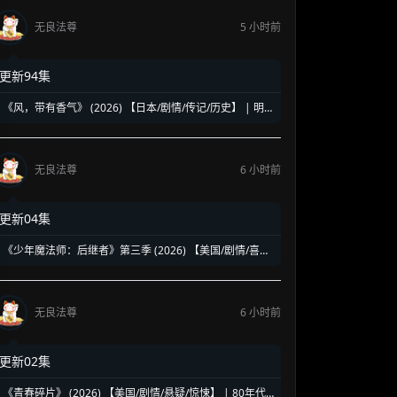
无良法尊
5 小时前
更新94集
《风，带有香气》 (2026) 【日本/剧情/传记/历史】 | 明
治时代的南丁格尔 | 见上爱演绎日本首位专业女护士的觉
醒之路
无良法尊
6 小时前
更新04集
《少年魔法师：后继者》第三季 (2026) 【美国/剧情/喜剧/
奇幻】 | 迪士尼经典魔法IP终章收官 | 贾斯汀与比莉携手
拯救家族
无良法尊
6 小时前
更新02集
《青春碎片》 (2026) 【美国/剧情/悬疑/惊悚】 | 80年代