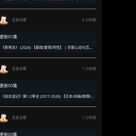
洛杉矶名校青春暗面 | 《美国精神病》作者新作改编
无良法尊
6 小时前
更新01集
《新男友》 (2026) 【泰国/爱情/同性】 | 邻家心动与恋爱
误会 | 纯正泰式校园同性浪漫新剧
无良法尊
7 小时前
更新05集
《幼女战记》第1-2季全 (2017-2026) 【日本/动画/剧情/
奇幻】 | 披着幼女皮的现代社畜怪物 | 硬核军事狂热者的
异世界神作
无良法尊
7 小时前
更新03集