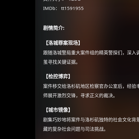
IMDb： tt1591955
剧情简介:
【洛城罪案现场】
跟随洛城警局重大案件组的精英警探们，深入
茧寻找关键证据。
【检控博弈】
案件移交给洛杉矶地区检察官办公室后，经验
师展开激烈交锋，寻求正义的裁决。
【城市镜像】
剧集巧妙地将案件与洛杉矶独特的社会文化背
藏的复杂社会问题与司法挑战。