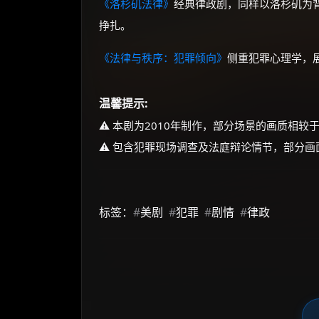
《洛杉矶法律》
经典律政剧，同样以洛杉矶为
挣扎。
《法律与秩序：犯罪倾向》
侧重犯罪心理学，
温馨提示:
⚠️ 本剧为2010年制作，部分场景的画质相较
⚠️ 包含犯罪现场调查及法庭辩论情节，部分
标签：
#
美剧
#
犯罪
#
剧情
#
律政