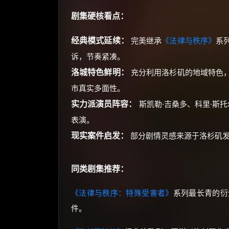
剧集硬核看点：
经典模式延续：
完美继承
《法律与秩序》
系
诉，节奏紧凑。
洛城特色鲜明：
充分利用洛杉矶的地域特色
市真实多面性。
实力派演员阵容：
斯凯勒·吉桑多、科里·斯
表演。
现实案件启发：
部分剧情灵感来源于洛杉矶发
同类剧集推荐：
《法律与秩序：特殊受害者》
系列最长青的衍
件。