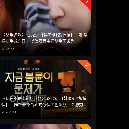
1
《杀手妈咪》 (2026) 【韩国/剧情/惊悚】 | 孔晓
振携手成东日 | 漫改双面主妇杀手下饭剧
2026/8/1
2
《现在不是出轨的问题》 (2026) 【韩国/剧情/惊
悚】 | 阵容豪华的韩式惊悚黑色幽默 | 金惠秀 x
赵汝贞强强联手
2026/7/31
3