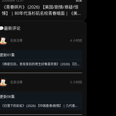
2026/8/6 12:51
剧集
《青春碎片》 (2026) 【美国/剧情/悬疑/惊
悚】 | 80年代洛杉矶名校青春暗面 | 《美国
精神病》作者新作改编
💬最新评论
无良法尊
4 小时前
更新01集
《换座位后，发现身后的男生好像喜欢我》 (2026) 【日
本/爱情/同性】 | 班级焦点大帅哥 x 纯情懵懂男高中生 | 换
座位引发的直球高甜校园BL
无良法尊
5 小时前
更新06集
《日落下的彩虹》 (2026) 【中国香港/剧情】 | 几代香港
人的彩虹邨告别情书 | 触动心灵的温情港式单元群像剧