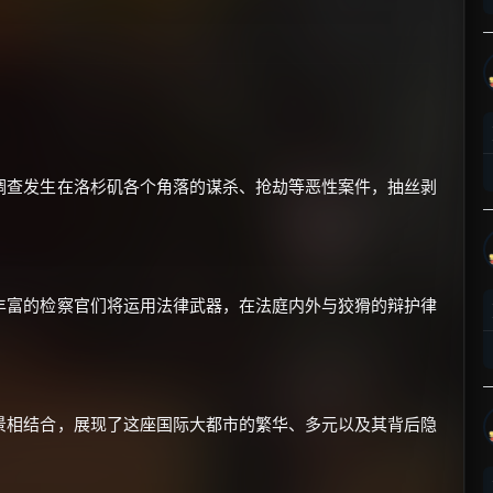
×
🧧 福利领取站
调查发生在洛杉矶各个角落的谋杀、抢劫等恶性案件，抽丝剥
☕
丰富的检察官们将运用法律武器，在法庭内外与狡猾的辩护律
朋友们辛苦了 💦
你需要的各种会员，都可低价购买！
如夸克12个月送14天 最低75元！
价格有浮动，请直接搜索查最低价！
景相结合，展现了这座国际大都市的繁华、多元以及其背后隐
还有支付宝现金红包、外卖红包、
优惠券、活动红包，每日可领。