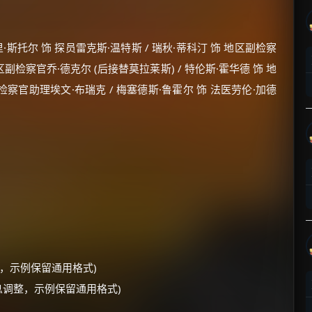
科里·斯托尔 饰 探员雷克斯·温特斯 / 瑞秋·蒂科汀 饰 地区副检察
区副检察官乔·德克尔 (后接替莫拉莱斯) / 特伦斯·霍华德 饰 地
饰 检察官助理埃文·布瑞克 / 梅塞德斯·鲁霍尔 饰 法医劳伦·加德
调整，示例保留通用格式)
息调整，示例保留通用格式)