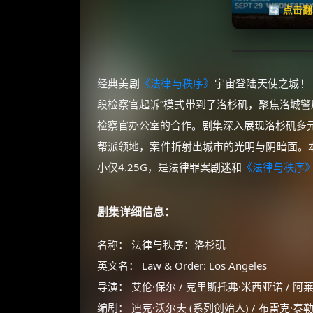
🔄 点击
经典美剧
《法律与秩序》
宇宙登陆天使之城！
段检察官起诉”模式带到了洛杉矶，聚焦洛城警局重大案件
检察官办公室的合作。剧集深入展现洛杉矶多
帮派领地，案件折射出城市的光明与阴暗面。本
小仅4.25G，是法律罪案剧迷和
《法律与秩序
剧集详细信息：
名称： 法律与秩序：洛杉矶
英文名： Law & Order: Los Angeles
导演： 艾伦·保尔 / 克里斯托弗·米西亚诺 / 
编剧： 迪克·沃尔夫 (系列创始人) / 布雷克·泰勒