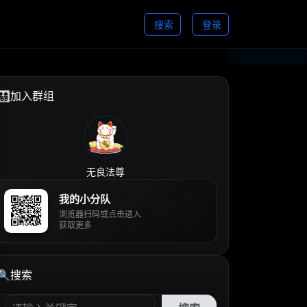
搜索
登录
👨‍👩‍👧‍👦加入群组
无良法尊
我的小分队
浏览器扫码或点击进入
获取更多
🔍搜索