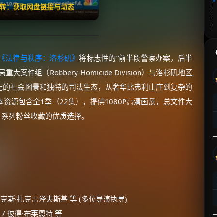
翻转：获取网盘链接与动态
《法律与秩序：洛杉矶》
将标志性的“前半段警察办案，后半
组（Robbery-Homicide Division）与洛杉矶地区
元的社会图景和独特的司法生态，从奢华比弗利山庄到复杂的
资源包含全1季（22集），提供1080P高清画质，总文件大
》
系列粉丝收藏的优质选择。
阿莱克斯·扎克雷泽夫斯基 等 (多位导演执导)
 / 彼得·布莱恩特 等