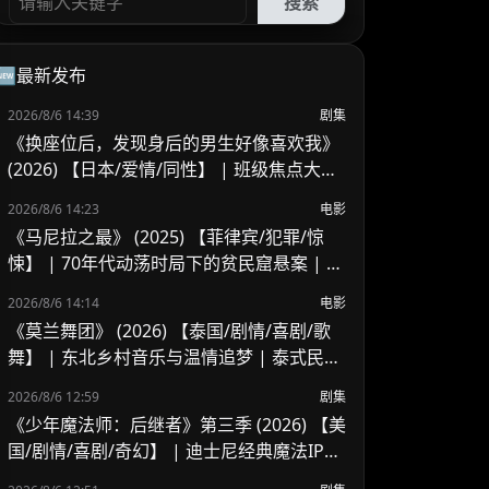
搜索
🆕最新发布
2026/8/6 14:39
剧集
《换座位后，发现身后的男生好像喜欢我》
(2026) 【日本/爱情/同性】 | 班级焦点大帅
哥 x 纯情懵懂男高中生 | 换座位引发的直球
2026/8/6 14:23
电影
高甜校园BL
《马尼拉之最》 (2025) 【菲律宾/犯罪/惊
悚】 | 70年代动荡时局下的贫民窟悬案 | 菲
律宾警匪犯罪新作
2026/8/6 14:14
电影
《莫兰舞团》 (2026) 【泰国/剧情/喜剧/歌
舞】 | 东北乡村音乐与温情追梦 | 泰式民谣
舞台上的兄妹羁绊
2026/8/6 12:59
剧集
《少年魔法师：后继者》第三季 (2026) 【美
国/剧情/喜剧/奇幻】 | 迪士尼经典魔法IP终
章收官 | 贾斯汀与比莉携手拯救家族