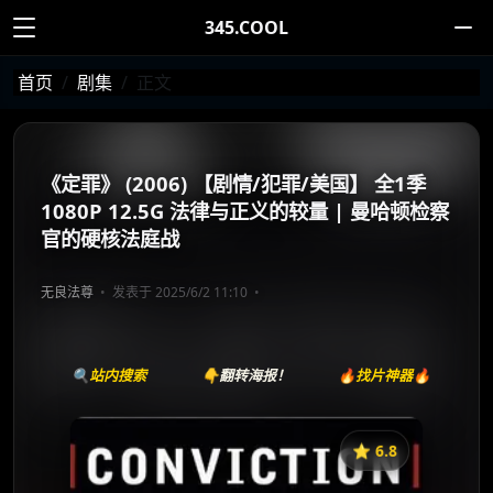
345.COOL
首页
剧集
正文
《定罪》 (2006) 【剧情/犯罪/美国】 全1季
1080P 12.5G 法律与正义的较量 | 曼哈顿检察
官的硬核法庭战
无良法尊
发表于 2025/6/2 11:10
🔍站内搜索
👇翻转海报！
🔥找片神器🔥
⭐️ 6.8
《定罪》
收藏
⭐