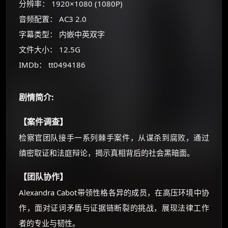
☕
分辨率： 1920×1080 (1080P)
音频配置： AC3 2.0
字幕类型： 内嵌中英双字
朋友们辛苦了 💦
你需要的各种会员，都可低价购买！
文件大小： 12.5G
如夸克12个月送14天 最低75元！
IMDb： tt0494186
价格有浮动，请直接搜索查最低价！
还有支付宝现金红包、外卖红包、
剧情简介:
优惠券、活动红包，每日可领。
【案件调查】
⚡
前往【大淘客】领红包
检察官团队接手一系列棘手案件，从谋杀到腐败，通过
缜密取证和法庭辩论，揭示真相背后的社会黑暗面。
☕ 海外大侠？通过 Ko-fi 赐茶
【团队协作】
Alexandra Cabot带领性格各异的成员，在高压环境中协
作，面对证词矛盾与证据链断裂的挑战，展现法律工作
者的专业与韧性。