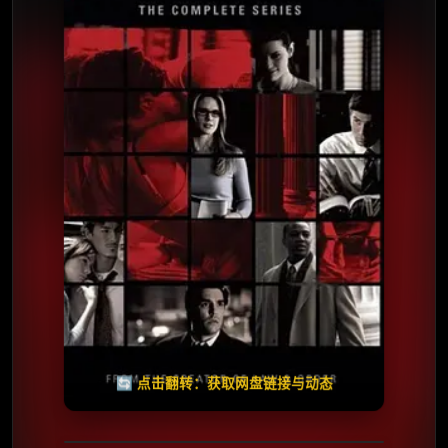
⭐️ 评分：6.8 | 🎬 2016年
✅ 已完结
夸克网盘
🧧️
天天领红包
失效请反馈
🔄 点击翻转：获取网盘链接与动态