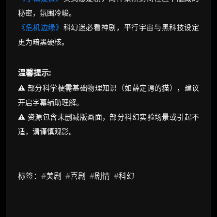
秘密，氛围冷峻。
《危机边缘》
科幻迷必看神剧，平行宇宙与黑科技设定
更为暗黑硬核。
温馨提示:
⚠️ 部分科学梗需基础物理知识（如薛定谔的猫），建议
开启字幕辅助理解。
⚠️ 资源包含未删减版画面，部分科幻实验场景或引起不
适，请谨慎观影。
标签：
#
美剧
#
喜剧
#
剧情
#
科幻