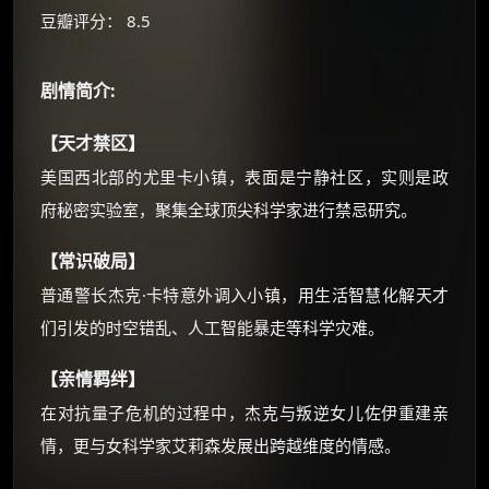
如夸克12个月送14天 最低75元！
豆瓣评分： 8.5
价格有浮动，请直接搜索查最低价！
还有支付宝现金红包、外卖红包、
剧情简介:
优惠券、活动红包，每日可领。
【天才禁区】
⚡
前往【大淘客】领红包
美国西北部的尤里卡小镇，表面是宁静社区，实则是政
府秘密实验室，聚集全球顶尖科学家进行禁忌研究。
☕ 海外大侠？通过 Ko-fi 赐茶
【常识破局】
普通警长杰克·卡特意外调入小镇，用生活智慧化解天才
们引发的时空错乱、人工智能暴走等科学灾难。
【亲情羁绊】
在对抗量子危机的过程中，杰克与叛逆女儿佐伊重建亲
情，更与女科学家艾莉森发展出跨越维度的情感。