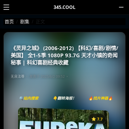
345.COOL
首页
剧集
正文
《灵异之城》 (2006-2012) 【科幻/喜剧/剧情/
美国】 全1-5季 1080P 93.7G 天才小镇的奇闻
秘事 | 科幻喜剧经典收藏
无良法尊
发表于 2025/6/2 09:52
🔍站内搜索
👇翻转海报！
🔥找片神器🔥
⭐️ 7.7
《灵异之城》
收藏
⭐