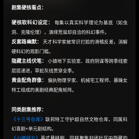
剧集硬核看点：
硬核软科幻设定：
每集以真实科学理论为基底（如虫
洞、克隆伦理），演绎荒诞却自洽的科幻事件。
反套路幽默：
天才科学家被常识打脸的滑稽反差，消解
硬科幻的观影门槛。
隐藏主线伏笔：
小镇地下实验室、政府阴谋等跨季线索
层层递进，草蛇灰线贯穿全季。
黄金配角群像：
偏执物理学家、机械宅工程师、暴躁女
特工组成的美剧经典配角矩阵。
同类剧集推荐：
《十三号仓库》
联邦特工守护超自然文物仓库，同属科
幻喜剧+单元剧结构。
《小镇疑云》
英式悬疑剧，同样聚焦封闭社区中隐藏的