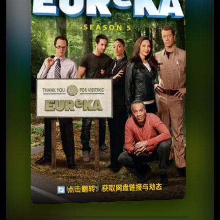
⭐️ 评分：7.7 | 🎬 2006年
✅ 已完结
夸克网盘
🧧️
天天领红包
失效请反馈
🔄 点击翻转：获取网盘链接与动态