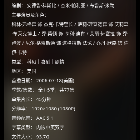
编剧： 安德鲁·科斯比 / 杰米·帕利亚 / 布鲁斯·米勒
主要演员及角色：
科林·弗格森 饰 杰克·卡特警长 / 萨莉·理查德森 饰 艾莉森
·布莱克博士 / 乔·莫顿 饰 亨利·迪肯 / 艾丽卡·塞拉 饰 乔·
卢波 / 尼尔·格雷斯通 饰 道格拉斯·法戈 / 乔丹·欣森 饰 佐
伊·卡特
类型： 科幻｜喜剧｜剧情
地区： 美国
首播日期： 2006-07-18(美国)
×
季数/集数： 全1-5季，共77集
🧧 福利领取站
单集片长： 45分钟
☕
分辨率： 1920×1080 (1080P)
音频配置： AAC 5.1
字幕类型： 内嵌中英双字
朋友们辛苦了 💦
你需要的各种会员，都可低价购买！
文件大小： 93.7G