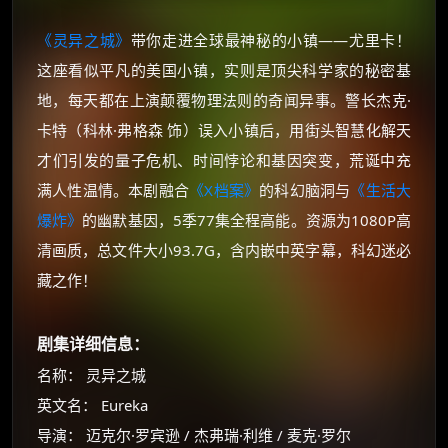
《灵异之城》
带你走进全球最神秘的小镇——尤里卡！
这座看似平凡的美国小镇，实则是顶尖科学家的秘密基
地，每天都在上演颠覆物理法则的奇闻异事。警长杰克·
卡特（科林·弗格森 饰）误入小镇后，用街头智慧化解天
才们引发的量子危机、时间悖论和基因突变，荒诞中充
满人性温情。本剧融合
《X档案》
的科幻脑洞与
《生活大
爆炸》
的幽默基因，5季77集全程高能。资源为1080P高
清画质，总文件大小93.7G，含内嵌中英字幕，科幻迷必
藏之作！
剧集详细信息：
名称： 灵异之城
英文名： Eureka
导演： 迈克尔·罗宾逊 / 杰弗瑞·利维 / 麦克·罗尔