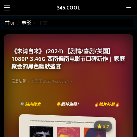
345.COOL
首页
电影
正文
《未请自来》 (2024) 【剧情/喜剧/美国】
1080P 3.46G 西南偏南电影节口碑新作 | 家庭
聚会的黑色幽默盛宴
无良法尊
发表于 2025/6/2 00:24
🔍站内搜索
👇翻转海报！
🔥找片神器🔥
⭐️ 5.7
《未请自来》
收藏
⭐