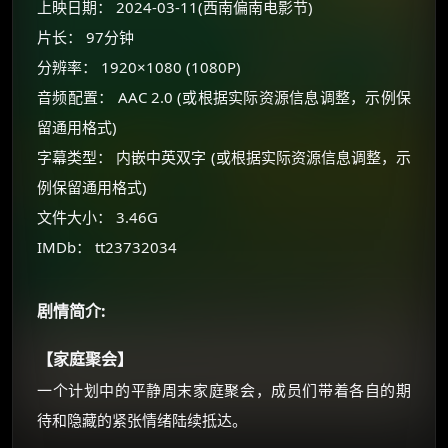
上映日期： 2024-03-11(西南偏南电影节)
片长： 97分钟
分辨率： 1920×1080 (1080P)
×
🧧 福利领取站
音频配置： AAC 2.0 (或根据实际资源信息调整，示例保
☕
留通用格式)
字幕类型： 内嵌中英双字 (或根据实际资源信息调整，示
例保留通用格式)
朋友们辛苦了 💦
文件大小： 3.46G
你需要的各种会员，都可低价购买！
如夸克12个月送14天 最低75元！
IMDb： tt23732034
价格有浮动，请直接搜索查最低价！
还有支付宝现金红包、外卖红包、
剧情简介:
优惠券、活动红包，每日可领。
【家庭聚会】
⚡
前往【大淘客】领红包
一个计划中的平静周末家庭聚会，成员们带着各自的期
待和隐藏的紧张情绪陆续抵达。
☕ 海外大侠？通过 Ko-fi 赐茶