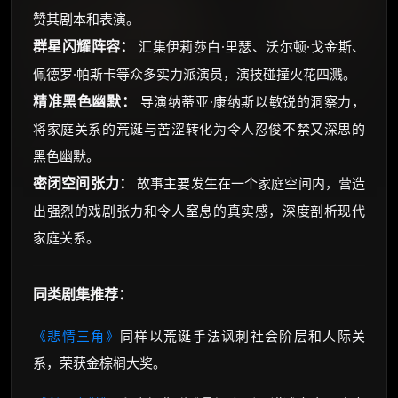
赞其剧本和表演。
群星闪耀阵容：
汇集伊莉莎白·里瑟、沃尔顿·戈金斯、
佩德罗·帕斯卡等众多实力派演员，演技碰撞火花四溅。
精准黑色幽默：
导演纳蒂亚·康纳斯以敏锐的洞察力，
将家庭关系的荒诞与苦涩转化为令人忍俊不禁又深思的
黑色幽默。
密闭空间张力：
故事主要发生在一个家庭空间内，营造
出强烈的戏剧张力和令人窒息的真实感，深度剖析现代
家庭关系。
同类剧集推荐：
《悲情三角》
同样以荒诞手法讽刺社会阶层和人际关
系，荣获金棕榈大奖。