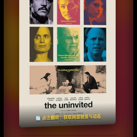
⭐️ 评分：5.7 | 🎬 2025年
夸克网盘
🧧️
天天领红包
失效请反馈
🔄 点击翻转：获取网盘链接与动态