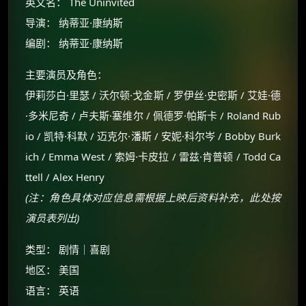
英文名： The Uninvited
导演： 纳蒂亚·康纳斯
编剧： 纳蒂亚·康纳斯
主要演员及角色：
伊莉莎白·里瑟 / 沃尔顿·戈金斯 / 罗伊丝·史密斯 / 艾娃·德
·多米尼奇 / 卢夫斯·塞维尔 / 佩德罗·帕斯卡 / Roland Rub
io / 凯特·科默 / 迈克尔·潘斯 / 安妮·科尔岑 / Bobby Burk
ich / Emma West / 索姆·卡皮拉 / 雷兹·肯普顿 / Todd Ca
ttell / Alex Henry
(注：角色具体对应信息需根据上映后资料补充，此处按
演员表列出)
类型： 剧情｜喜剧
地区： 美国
语言： 英语