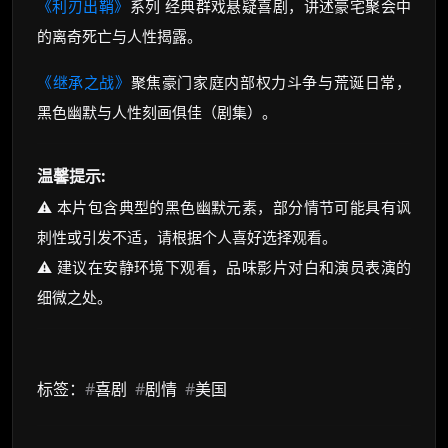
《利刃出鞘》
系列 经典群戏悬疑喜剧，讲述豪宅聚会中
的离奇死亡与人性揭露。
《继承之战》
聚焦豪门家庭内部权力斗争与荒诞日常，
黑色幽默与人性刻画俱佳（剧集）。
温馨提示:
⚠️ 本片包含典型的黑色幽默元素，部分情节可能具有讽
刺性或引发不适，请根据个人喜好选择观看。
⚠️ 建议在安静环境下观看，品味影片对白和演员表演的
细微之处。
标签：
#
喜剧
#
剧情
#
美国