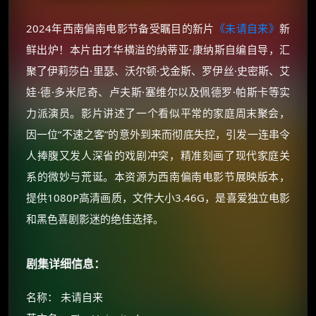
2024年西南偏南电影节备受瞩目的新片
《未请自来》
新
鲜出炉！本片由才华横溢的纳蒂亚·康纳斯自编自导，汇
聚了伊莉莎白·里瑟、沃尔顿·戈金斯、罗伊丝·史密斯、艾
娃·德·多米尼奇、卢夫斯·塞维尔以及佩德罗·帕斯卡等实
力派演员。影片讲述了一个看似平常的家庭周末聚会，
因一位“不速之客”的意外到来而彻底失控，引发一连串令
人捧腹又发人深省的戏剧冲突，精准刻画了现代家庭关
系的微妙与荒诞。本资源为西南偏南电影节展映版本，
提供1080P高清画质，文件大小3.46G，是喜爱独立电影
和黑色喜剧影迷的绝佳选择。
剧集详细信息：
名称： 未请自来