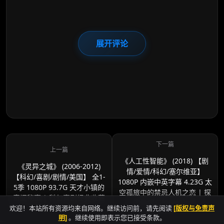
展开评论
《人工性智能》 (2018) 【剧
《灵异之城》 (2006-2012)
情/爱情/科幻/塞尔维亚】
【科幻/喜剧/剧情/美国】 全1-
1080P 内嵌中英字幕 4.23G 太
5季 1080P 93.7G 天才小镇的
空孤旅中的禁忌人机之恋 | 探
奇闻秘事 | 科幻喜剧经典收藏
索欲望与伦理的边界
欢迎！本站所有资源均来自网络。继续访问前，请先阅读
[版权与免责声
明]
。继续使用即表示您已接受条款。