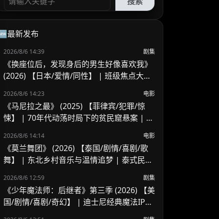
搜索
🆕最新发布
2026/8/6 14:39
剧集
《换座位后，发现身后的男生好像喜欢我》
(2026) 【日本/爱情/同性】 | 班级焦点大帅
哥 x 纯情懵懂男高中生 | 换座位引发的直球
2026/8/6 14:23
电影
高甜校园BL
《马尼拉之最》 (2025) 【菲律宾/犯罪/惊
悚】 | 70年代动荡时局下的贫民窟悬案 | 菲
律宾警匪犯罪新作
2026/8/6 14:14
电影
《莫兰舞团》 (2026) 【泰国/剧情/喜剧/歌
舞】 | 东北乡村音乐与温情追梦 | 泰式民谣
舞台上的兄妹羁绊
2026/8/6 12:59
剧集
《少年魔法师：后继者》第三季 (2026) 【美
国/剧情/喜剧/奇幻】 | 迪士尼经典魔法IP终
章收官 | 贾斯汀与比莉携手拯救家族