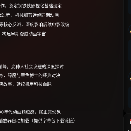
⚡
前往【大淘客】领红包
表作，奠定钢铁侠影视化基础设定
迭代过程，机械细节远超同期动画
☕ 海外大侠？通过 Ko-fi 赐茶
等核心反派，深度影响后续电影改编
，构建早期漫威动画宇宙
代动画巅峰，变种人社会议题的深度探讨
雄传奇，绿魔与章鱼博士的经典对决
钢铁侠故事，延续机甲科技血脉
留90年代动画颗粒感，属正常现象
置播放器自动加载（提供字幕包下载链接）