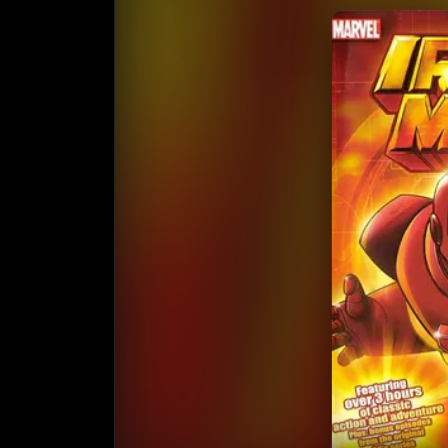
收
⭐️ 评
天天领红包