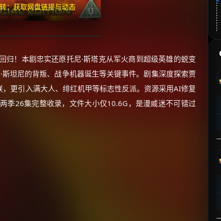
翻转：获取网盘链接与动态
回归！本剧忠实还原托尼·斯塔克从军火商到超级英雄的蜕变
亚·斯坦尼的背叛、战争机器诞生等关键事件。剧集深度探索贾
联，更引入满大人、绯红机甲等标志性反派。资源采用AI修复
两季26集完整收录，文件大小仅10.6G，是漫威迷不可错过