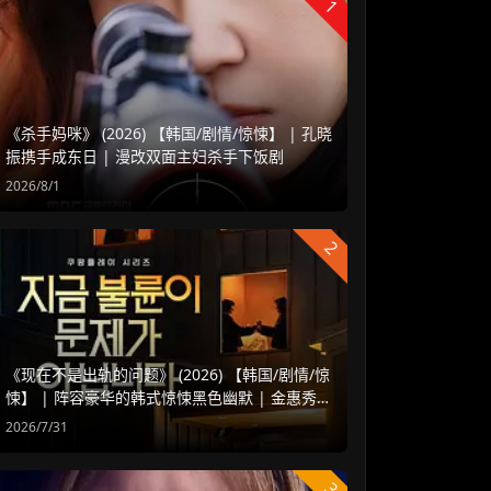
1
《杀手妈咪》 (2026) 【韩国/剧情/惊悚】 | 孔晓
振携手成东日 | 漫改双面主妇杀手下饭剧
2026/8/1
2
《现在不是出轨的问题》 (2026) 【韩国/剧情/惊
悚】 | 阵容豪华的韩式惊悚黑色幽默 | 金惠秀 x
赵汝贞强强联手
2026/7/31
3