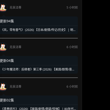
无良法尊
5 小时前
更新94集
《风，带有香气》 (2026) 【日本/剧情/传记/历史】 | 明
治时代的南丁格尔 | 见上爱演绎日本首位专业女护士的觉
醒之路
无良法尊
6 小时前
更新04集
《少年魔法师：后继者》第三季 (2026) 【美国/剧情/喜剧/
奇幻】 | 迪士尼经典魔法IP终章收官 | 贾斯汀与比莉携手
拯救家族
无良法尊
6 小时前
更新02集
《青春碎片》 (2026) 【美国/剧情/悬疑/惊悚】 | 80年代