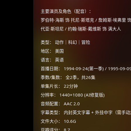
主要演员及角色（配音）：
罗伯特·海斯 饰 托尼·斯塔克 / 詹姆斯·埃弗里 饰
代亚·斯坦尼 / 约翰·瑞斯-戴维斯 饰 满大人
类型： 动作｜科幻｜冒险
地区： 美国
语言： 英语
首播日期： 1994-09-24(第一季) / 1995-09-
季数/集数： 全2季，共26集
单集片长： 22分钟
分辨率： 1440×1080 (AI修复版)
音频配置： AAC 2.0
字幕类型： 内封英文字幕 + 外挂中字（需手
文件大小： 10.6G
豆瓣评分： 8.7