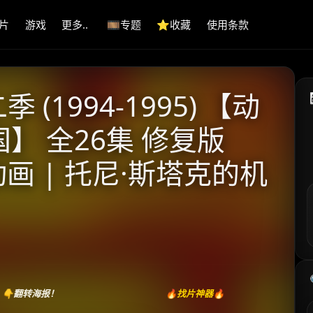
片
游戏
更多..
🎞️专题
⭐️收藏
使用条款
(1994-1995) 【动
国】 全26集 修复版
动画 | 托尼·斯塔克的机
👇翻转海报！
🔥找片神器🔥