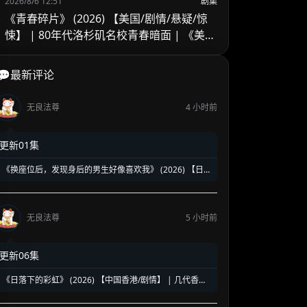
2026/8/6 12:51
剧集
《青春碎片》 (2026) 【美国/剧情/悬疑/惊
悚】 | 80年代洛杉矶名校青春暗面 | 《美国
精神病》作者新作改编
💬最新评论
无良法尊
4 小时前
更新01集
《换座位后，发现身后的男生好像喜欢我》 (2026) 【日
本/爱情/同性】 | 班级焦点大帅哥 x 纯情懵懂男高中生 | 换
座位引发的直球高甜校园BL
无良法尊
5 小时前
更新06集
《日落下的彩虹》 (2026) 【中国香港/剧情】 | 几代香港
人的彩虹邨告别情书 | 触动心灵的温情港式单元群像剧