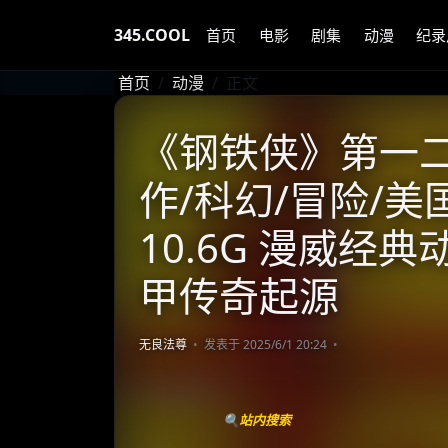
345.COOL
首页
电影
剧集
动漫
纪录
首页
动漫
正文
《钢铁侠》第一二季 
作/科幻/冒险/美
10.6G 漫威经典
甲传奇起源
无良法尊
发表于 2025/6/1 20:24
🔍站内搜索