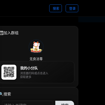
搜索
登录
👨‍👩‍👧‍👦加入群组
无良法尊
我的小分队
浏览器扫码或点击进入
获取更多
🔍搜索