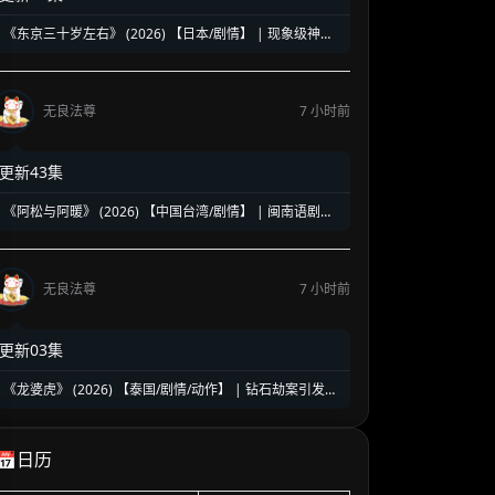
《东京三十岁左右》 (2026) 【日本/剧情】 | 现象级神剧
《三十而已》日版翻拍 | 35岁东京女子图鉴与都市救赎
无良法尊
7 小时前
更新43集
《阿松与阿暖》 (2026) 【中国台湾/剧情】 | 闽南语剧视
帝天后再度携手 | 2026初夏最温情治愈的烟火人间剧
无良法尊
7 小时前
更新03集
《龙婆虎》 (2026) 【泰国/剧情/动作】 | 钻石劫案引发的
清白保卫战 | 泰式硬核动作与悬疑冒险
📅日历