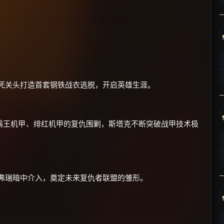
×
🧧 福利领取站
生死关头打造首套钢铁战衣逃脱，开启英雄生涯。
☕
霸王机甲、绯红机甲的复仇围剿，斯塔克不断突破战甲技术极
朋友们辛苦了 💦
你需要的各种会员，都可低价购买！
如夸克12个月送14天 最低75元！
价格有浮动，请直接搜索查最低价！
·弗瑞暗中介入，奠定未来复仇者联盟的雏形。
还有支付宝现金红包、外卖红包、
优惠券、活动红包，每日可领。