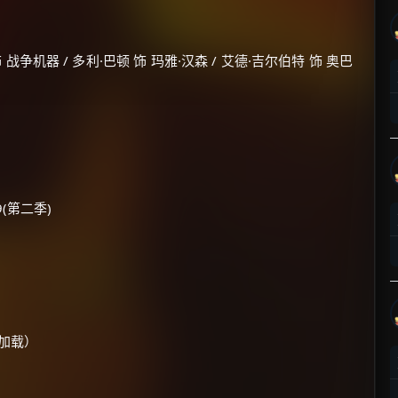
 战争机器 / 多利·巴顿 饰 玛雅·汉森 / 艾德·吉尔伯特 饰 奥巴
09(第二季)
动加载）