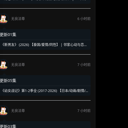
洛杉矶名校青春暗面 | 《美国精神病》作者新作改编
无良法尊
6 小时前
更新01集
《新男友》 (2026) 【泰国/爱情/同性】 | 邻家心动与恋爱
误会 | 纯正泰式校园同性浪漫新剧
无良法尊
7 小时前
更新05集
《幼女战记》第1-2季全 (2017-2026) 【日本/动画/剧情/
奇幻】 | 披着幼女皮的现代社畜怪物 | 硬核军事狂热者的
异世界神作
无良法尊
7 小时前
更新03集