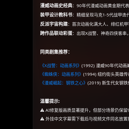
漫威动画史经典
：90年代漫威动画黄金期代
装甲设计教科书
：精细呈现马克1-5代战甲
反派宇宙构建
：首次动画化满大人、绯红机甲
跨作品联动彩蛋
：出现X战警、神奇四侠客串
同类剧集推荐：
《X战警：动画系列》
(1992) 漫威90年
《蜘蛛侠：动画系列》
(1994) 纽约街头英
《漫威崛起：钢铁之心》
(2019) 新生代女
温馨提示:
⚠️ AI修复版画质显著提升，但部分场景仍保
⚠️ 外挂中文字幕需下载后与视频文件同名放