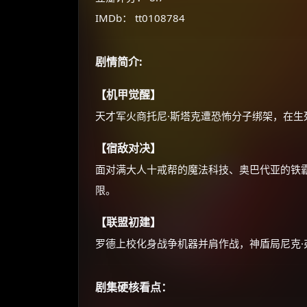
IMDb： tt0108784
剧情简介:
【机甲觉醒】
天才军火商托尼·斯塔克遭恐怖分子绑架，在
【宿敌对决】
面对满大人十戒帮的魔法科技、奥巴代亚的铁
限。
【联盟初建】
罗德上校化身战争机器并肩作战，神盾局尼克
剧集硬核看点：