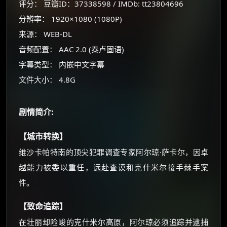
评分： 豆瓣ID：37338598 / IMDb: tt23804696
分辨率： 1920×1080 (1080P)
×
🧧 福利领取站
来源： WEB-DL
☕
音频配置： AAC 2.0 (泰卢固语)
字幕类型： 内嵌中文字幕
文件大小： 4.8G
朋友们辛苦了 💦
你需要的各种会员，都可低价购买！
如夸克12个月送14天 最低75元！
剧情简介:
价格有浮动，请直接搜索查最低价！
【城市转换】
还有支付宝现金红包、外卖红包、
优惠券、活动红包，每日可领。
维沙卡帕特南的顶尖犯罪调查专家阿尔琼·萨卡尔，因卓
越能力被委以重任，远赴查谟和克什米尔接手棘手案
⚡
前往【大淘客】领红包
件。
【致命追踪】
☕ 海外大侠？通过 Ko-fi 赐茶
在壮丽却险峻的克什米尔高原，阿尔琼必须追踪并逮捕