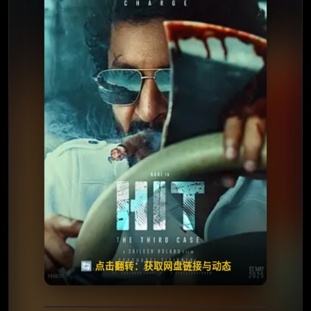
⭐️ 评分：6.8 | 🎬 2025年
夸克网盘
🧧️
天天领红包
失效请反馈
🔄 点击翻转：获取网盘链接与动态