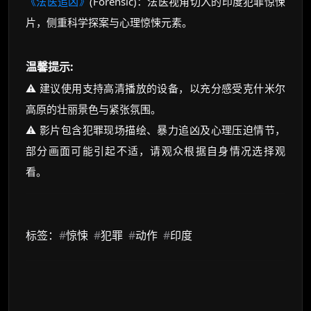
《法医追凶》
(Forensic)：法医视角切入的印度犯罪惊悚
片，侧重科学探案与心理惊悚元素。
温馨提示:
⚠️ 建议使用支持高清播放的设备，以充分感受克什米尔
高原的壮丽景色与紧张氛围。
⚠️ 影片包含犯罪现场描绘、暴力追凶及心理压迫情节，
部分画面可能引起不适，请观众根据自身情况选择观
看。
标签：
#
惊悚
#
犯罪
#
动作
#
印度