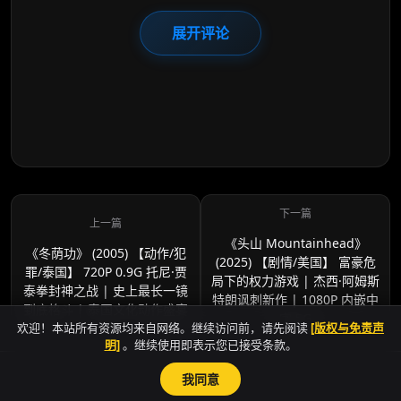
展开评论
《头山 Mountainhead》
《冬荫功》 (2005) 【动作/犯
(2025) 【剧情/美国】 富豪危
罪/泰国】 720P 0.9G 托尼·贾
局下的权力游戏 | 杰西·阿姆斯
泰拳封神之战 | 史上最长一镜
特朗讽刺新作 | 1080P 内嵌中
到底格斗 | 泰国文化动作盛宴
字 5G
欢迎！本站所有资源均来自网络。继续访问前，请先阅读
[版权与免责声
明]
。继续使用即表示您已接受条款。
我同意
sitemap