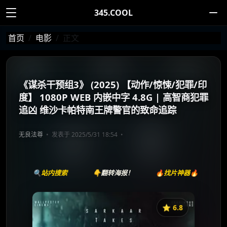
345.COOL
首页
电影
正文
《谋杀干预组3》 (2025) 【动作/惊悚/犯罪/印
度】 1080P WEB 内嵌中字 4.8G | 高智商犯罪
追凶 维沙卡帕特南王牌警官的致命追踪
无良法尊
发表于 2025/5/31 18:54
🔍站内搜索
👇翻转海报！
🔥找片神器🔥
⭐️ 6.8
《谋杀干预组3》
收藏
⭐