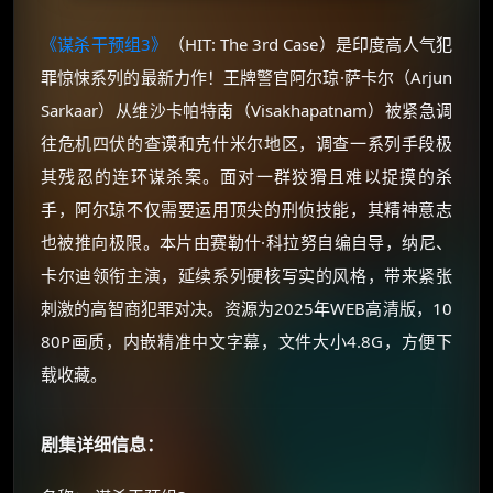
《谋杀干预组3》
（HIT: The 3rd Case）是印度高人气犯
罪惊悚系列的最新力作！王牌警官阿尔琼·萨卡尔（Arjun
Sarkaar）从维沙卡帕特南（Visakhapatnam）被紧急调
往危机四伏的查谟和克什米尔地区，调查一系列手段极
其残忍的连环谋杀案。面对一群狡猾且难以捉摸的杀
手，阿尔琼不仅需要运用顶尖的刑侦技能，其精神意志
也被推向极限。本片由赛勒什·科拉努自编自导，纳尼、
卡尔迪领衔主演，延续系列硬核写实的风格，带来紧张
刺激的高智商犯罪对决。资源为2025年WEB高清版，10
80P画质，内嵌精准中文字幕，文件大小4.8G，方便下
载收藏。
剧集详细信息：