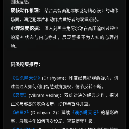
围压迫感。
硬核动作推理：
结合高智商犯罪解谜与精心设计的动作
场面，满足犯罪片和动作片爱好者的双重期待。
心理深度挖掘：
深入刻画主角阿尔琼在高压追凶过程中
的精神状态与内心挣扎，展现警探不为人知的心理战
场。
同类剧集推荐：
《误杀瞒天记》
(Drishyam)：印度经典犯罪悬疑片，讲
述普通人如何利用智慧对抗强权，情节反转不断。
《恶魔》
(Vikram Vedha)：双雄对决的经典之作，探讨
正义与邪恶的灰色地带，动作与智斗并重。
《较量2》
(Drishyam 2)：延续
《误杀瞒天记》
的精彩故
事，展现主角如何再次设局，智慧博弈升级。