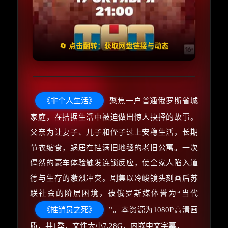
🧧️
失效请反馈
天天领红包
🔄 点击翻转：获取网盘链接与动态
《非个人生活》
聚焦一户普通俄罗斯省城
家庭，在拮据生活中被迫做出惊人抉择的故事。
父亲为让妻子、儿子和侄子过上安稳生活，长期
节衣缩食，蜗居在挂满旧地毯的老旧公寓。一次
偶然的豪车体验触发连锁反应，使全家人陷入道
德与生存的激烈冲突。剧集以冷峻镜头刻画后苏
联社会的阶层困境，被俄罗斯媒体誉为“当代
《推销员之死》
”。本资源为1080P高清画
质，共1季，文件大小7.28G，内嵌中文字幕。