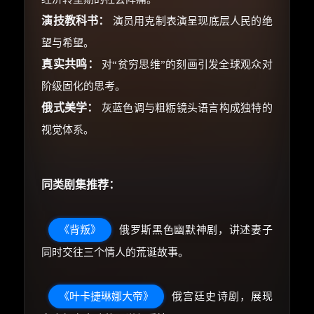
演技教科书：
演员用克制表演呈现底层人民的绝
望与希望。
真实共鸣：
对“贫穷思维”的刻画引发全球观众对
阶级固化的思考。
俄式美学：
灰蓝色调与粗粝镜头语言构成独特的
视觉体系。
同类剧集推荐：
《背叛》
俄罗斯黑色幽默神剧，讲述妻子
同时交往三个情人的荒诞故事。
《叶卡捷琳娜大帝》
俄宫廷史诗剧，展现