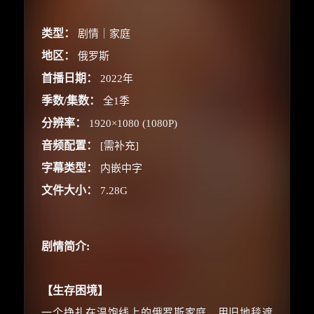
类型：
剧情｜家庭
地区：
俄罗斯
首播日期：
2022年
季数/集数：
全1季
×
🧧 福利领取站
分辨率：
1920×1080 (1080P)
☕
音频配置：
[需补充]
字幕类型：
内嵌中字
文件大小：
7.28G
朋友们辛苦了 💦
你需要的各种会员，都可低价购买！
如夸克12个月送14天 最低75元！
剧情简介:
价格有浮动，请直接搜索查最低价！
还有支付宝现金红包、外卖红包、
【生存困境】
优惠券、活动红包，每日可领。
一个挣扎在温饱线上的俄罗斯家庭，用旧地毯遮