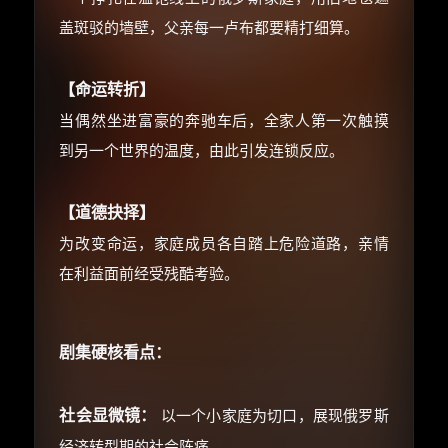
⚡
前往【大淘客】领红包
盖斑驳的墙壁，父亲每一卢布都要精打细算。
☕ 海外大侠？通过 Ko-fi 赐茶
【命运转折】
当偶然坐进富豪的奔驰车后，全家人第一次触摸
到另一个世界的温度，由此引发连锁反应。
【道德抉择】
为改变命运，家庭成员各自踏上危险道路，亲情
在利益面前经受残酷考验。
剧集硬核看点：
社会显微镜：
以一个小家庭为切口，展现俄罗斯
经济转型期的社会阵痛。