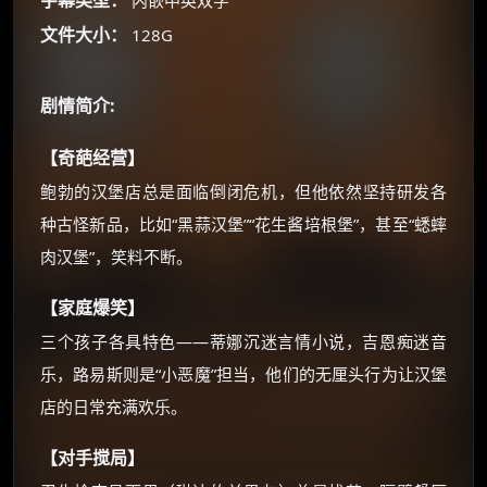
字幕类型：
内嵌中英双字
文件大小：
128G
还有支付宝现金红包、外卖红包、
优惠券、活动红包，每日可领。
剧情简介:
⚡
前往【大淘客】领红包
【奇葩经营】
☕ 海外大侠？通过 Ko-fi 赐茶
鲍勃的汉堡店总是面临倒闭危机，但他依然坚持研发各
种古怪新品，比如“黑蒜汉堡”“花生酱培根堡”，甚至“蟋蟀
肉汉堡”，笑料不断。
【家庭爆笑】
三个孩子各具特色——蒂娜沉迷言情小说，吉恩痴迷音
乐，路易斯则是“小恶魔”担当，他们的无厘头行为让汉堡
店的日常充满欢乐。
【对手搅局】