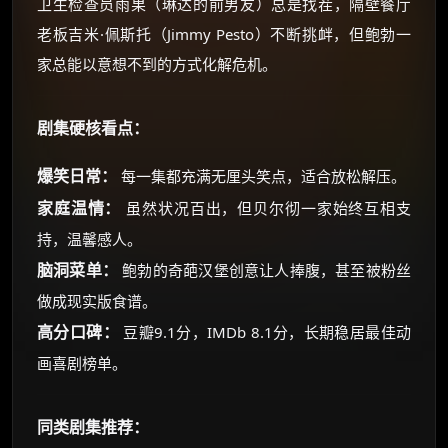
卫生检查员雨果（琳达的前男友）总是找茬，隔壁餐厅
老板吉米·佩斯托（Jimmy Pesto）不断挑衅，但鲍勃一
家总能以意想不到的方式化解危机。
剧集硬核看点：
爆笑日常：
每一集都充满无厘头笑点，适合放松解压。
家庭温情：
虽然状况百出，但贝尔彻一家始终互相支
持，温馨感人。
脑洞菜单：
鲍勃的奇葩汉堡创意让人捧腹，甚至被粉丝
做成现实版食谱。
高分口碑：
豆瓣9.1分，IMDb 8.1分，长期稳居最佳动
画喜剧榜单。
同类剧集推荐：