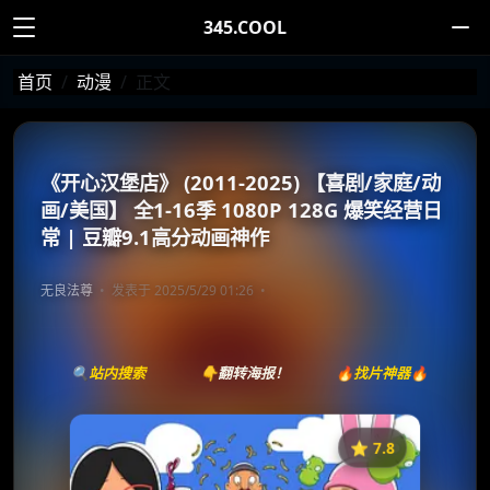
345.COOL
首页
动漫
正文
《开心汉堡店》 (2011-2025) 【喜剧/家庭/动
画/美国】 全1-16季 1080P 128G 爆笑经营日
常 | 豆瓣9.1高分动画神作
无良法尊
发表于 2025/5/29 01:26
🔍站内搜索
👇翻转海报！
🔥找片神器🔥
⭐️ 7.8
《开心汉堡店》
收藏
⭐