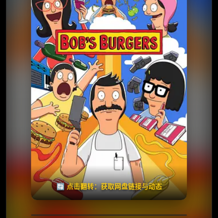
⭐️ 评分：7.8 | 🎬 2011年
📺 连载中
夸克网盘
🧧️
天天领红包
失效请反馈
🔄 点击翻转：获取网盘链接与动态