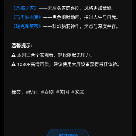
《恶搞之家》
——无厘头家庭喜剧，风格更加荒诞。
《马男波杰克》
——黑色幽默动画，探讨人生与自我。
《瑞克和莫蒂》
——科幻脑洞神作，笑点与深度并存。
温馨提示:
⚠️ 本剧适合全家观看，轻松幽默无压力。
⚠️ 1080P高清画质，建议使用大屏设备获得最佳体验。
标签：
#
动画
#
喜剧
#
美国
#
家庭