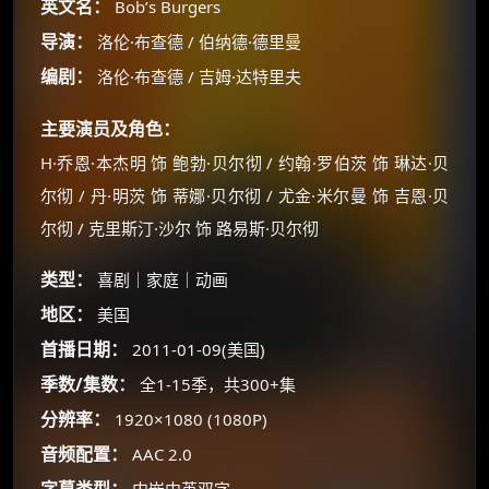
英文名：
Bob’s Burgers
导演：
洛伦·布查德 / 伯纳德·德里曼
编剧：
洛伦·布查德 / 吉姆·达特里夫
主要演员及角色：
H·乔恩·本杰明 饰 鲍勃·贝尔彻 / 约翰·罗伯茨 饰 琳达·贝
尔彻 / 丹·明茨 饰 蒂娜·贝尔彻 / 尤金·米尔曼 饰 吉恩·贝
尔彻 / 克里斯汀·沙尔 饰 路易斯·贝尔彻
×
类型：
喜剧｜家庭｜动画
🧧 福利领取站
地区：
美国
☕
首播日期：
2011-01-09(美国)
季数/集数：
全1-15季，共300+集
朋友们辛苦了 💦
分辨率：
1920×1080 (1080P)
你需要的各种会员，都可低价购买！
音频配置：
AAC 2.0
如夸克12个月送14天 最低75元！
价格有浮动，请直接搜索查最低价！