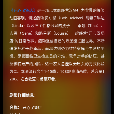
《开心汉堡店》
是一部以家庭经营汉堡店为背景的爆笑
动画喜剧，讲述鲍勃·贝尔彻（Bob Belcher）与妻子琳达
（Linda）以及三个性格迥异的孩子——蒂娜（Tina）、
吉恩（Gene）和路易斯（Louise）一起经营“开心汉堡
店”的日常故事。鲍勃坚信自己的汉堡能征服世界，不断
研发各种奇葩新品，而琳达则努力维持家庭与生意的平
衡。尽管面临卫生检查员的刁难、竞争对手的挤压，甚
至濒临破产的风险，这一家人总能以无厘头的方式化险
为夷。本资源包含全1-15季，1080P高清画质，总容量1
28G，适合收藏与反复观看。
剧集详细信息：
名称：
开心汉堡店