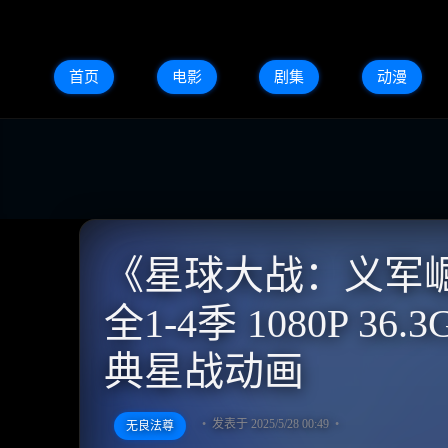
首页
电影
剧集
动漫
《星球大战：义军崛起》
全1-4季 1080P 
典星战动画
发表于 2025/5/28 00:49
无良法尊