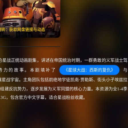
🧧️
失效请反馈
红包
击翻转：获取网盘链接与动态
的星战正统动画剧集，讲述在帝国统治时期，一群勇敢的义军战士驾
势力的故事。本剧填补了
《星球大战：西斯的复仇》
与
展星战宇宙。主角团队包括前绝地学徒凯南·贾勒斯、街头小子埃兹拉
始组建反抗势力，逐步发展为义军同盟的核心力量。本资源为全1-4季
36.3G，包含官方中文字幕，适合星战粉丝收藏。