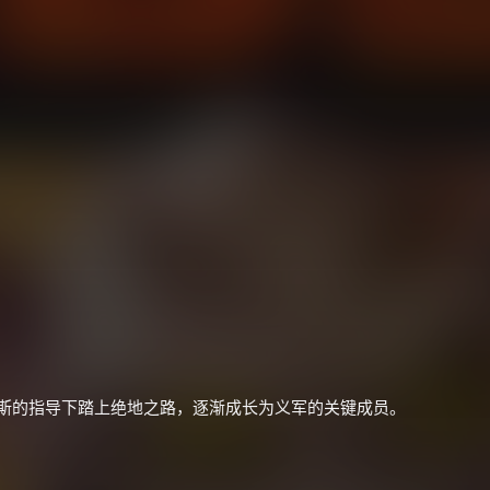
×
🧧 福利领取站
☕
勒斯的指导下踏上绝地之路，逐渐成长为义军的关键成员。
朋友们辛苦了 💦
你需要的各种会员，都可低价购买！
如夸克12个月送14天 最低75元！