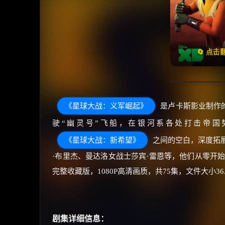
天天领
🔄 点
《星球大战：义军崛起》
是卢卡斯影业制作
驶“幽灵号”飞船，在银河系各处打击帝国
《星球大战：新希望》
之间的空白，深度拓
·布里杰、曼达洛女战士莎宾·雷恩等，他们从零开
完整收藏版，1080P高清画质，共75集，文件大小
剧集详细信息：