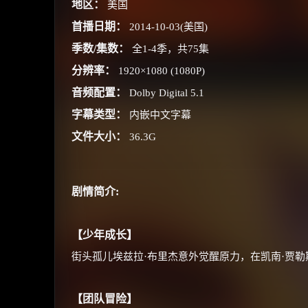
地区：
美国
首播日期：
2014-10-03(美国)
季数/集数：
全1-4季，共75集
分辨率：
1920×1080 (1080P)
音频配置：
Dolby Digital 5.1
字幕类型：
内嵌中文字幕
文件大小：
36.3G
剧情简介:
【少年成长】
街头孤儿埃兹拉·布里杰意外觉醒原力，在凯南·贾
【团队冒险】