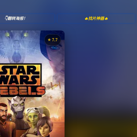
👇翻转海报！
🔥找片神器🔥
⭐️ 7.7
《星球大战：义军崛起》
评分：7.7 | 🎬 2014年
✅ 已完结
夸克网盘