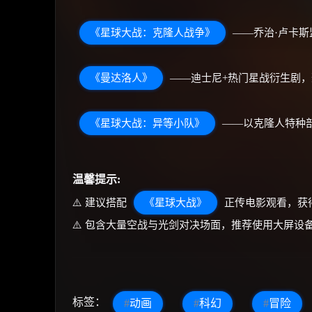
《星球大战：克隆人战争》
——乔治·卢卡
《曼达洛人》
——迪士尼+热门星战衍生剧
《星球大战：异等小队》
——以克隆人特种
温馨提示:
⚠️ 建议搭配
《星球大战》
正传电影观看，获
⚠️ 包含大量空战与光剑对决场面，推荐使用大屏设
标签：
#
动画
#
科幻
#
冒险