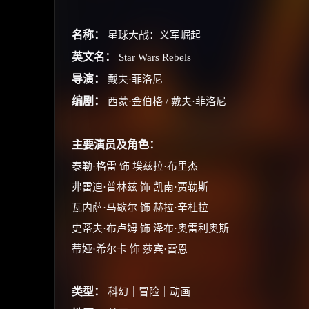
名称：
星球大战：义军崛起
英文名：
Star Wars Rebels
导演：
戴夫·菲洛尼
编剧：
西蒙·金伯格 / 戴夫·菲洛尼
主要演员及角色：
泰勒·格雷 饰 埃兹拉·布里杰
弗雷迪·普林兹 饰 凯南·贾勒斯
瓦内萨·马歇尔 饰 赫拉·辛杜拉
史蒂夫·布卢姆 饰 泽布·奥雷利奥斯
蒂娅·希尔卡 饰 莎宾·雷恩
类型：
科幻｜冒险｜动画