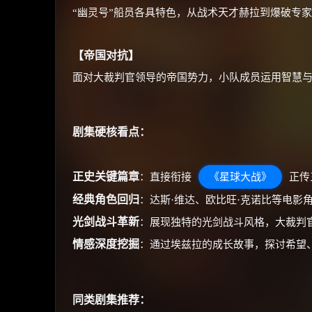
“幽灵号”船员各具特色，从战术天才赫拉到爆破专
【帝国对抗】
面对大裁判官领导的帝国势力，小队成员运用智慧
剧集硬核看点：
正史关键篇章
：直接衔接
《星球大战》
正传
经典角色回归
：达斯·维达、欧比旺·克诺比等电影
光剑战斗革新
：展现独特的光剑战斗风格，大裁判
情感深度挖掘
：通过埃兹拉的成长故事，探讨希望
同类剧集推荐：