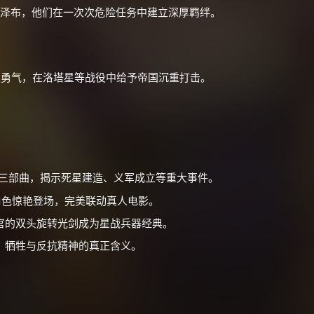
家泽布，他们在一次次危险任务中建立深厚羁绊。
价格有浮动，请直接搜索查最低价！
还有支付宝现金红包、外卖红包、
优惠券、活动红包，每日可领。
与勇气，在洛塔星等战役中给予帝国沉重打击。
⚡
前往【大淘客】领红包
☕ 海外大侠？通过 Ko-fi 赐茶
三部曲，揭示死星建造、义军成立等重大事件。
角色惊艳登场，完美联动真人电影。
官的双头旋转光剑成为星战兵器经典。
、牺牲与反抗精神的真正含义。