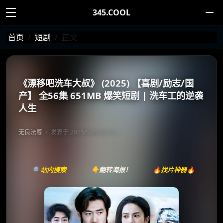
345.COOL
首页
短剧
正文
《漂移吧洗车大叔》 (2025) 【喜剧/励志/国
产】 全56集 651MB 爆笑短剧 | 洗车工的逆袭
人生
无良法尊
发表于 2025/5/25 23:12
🔍站内搜索
👇翻转海报！
🔥找片神器🔥