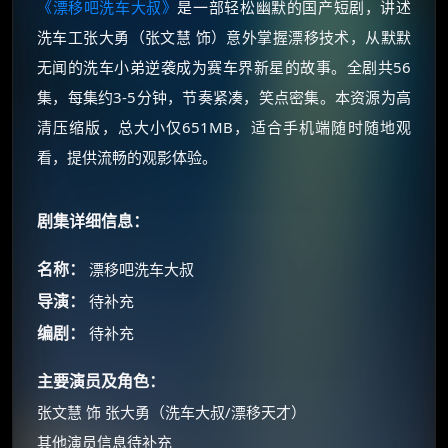
《漂移吧洗车大叔》
是一部轻松幽默的国产短剧，讲述
洗车工张大勇（张文慧 饰）意外掌握漂移技术，从默默
无闻的洗车小弟逆袭成为赛车界新星的故事。全剧共56
集，每集约3-5分钟，节奏紧凑，笑点密集。本资源为高
清压缩版，总大小仅651MB，适合手机端随时随地观
看，提供流畅的观影体验。
剧集详细信息：
名称：
漂移吧洗车大叔
导演：
待补充
编剧：
待补充
主要演员及角色：
张文慧 饰 张大勇（洗车大叔/漂移天才）
其他演员信息待补充