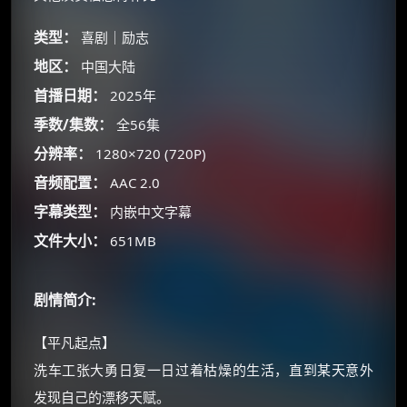
类型：
喜剧｜励志
地区：
中国大陆
首播日期：
2025年
季数/集数：
全56集
×
分辨率：
🧧 福利领取站
1280×720 (720P)
音频配置：
AAC 2.0
☕
字幕类型：
内嵌中文字幕
文件大小：
651MB
朋友们辛苦了 💦
你需要的各种会员，都可低价购买！
剧情简介:
如夸克12个月送14天 最低75元！
价格有浮动，请直接搜索查最低价！
【平凡起点】
还有支付宝现金红包、外卖红包、
洗车工张大勇日复一日过着枯燥的生活，直到某天意外
优惠券、活动红包，每日可领。
发现自己的漂移天赋。