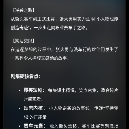
⚡
前往【大淘客】领红包
【逆袭之路】
从街头赛车到正式比赛，张大勇用实力证明“小人物也能
☕ 海外大侠？通过 Ko-fi 赐茶
创造奇迹”，一步步走向职业赛车手之路。
【笑泪交织】
在追逐梦想的过程中，张大勇与洗车行的伙伴们发生了
一系列令人捧腹又感动的故事。
剧集硬核看点：
爆笑短剧：
每集短小精悍，笑点密集，适合碎片
时间观看。
励志内核：
小人物逆袭的故事线，传递“坚持梦
想”的正能量。
赛车元素：
融入街头漂移、赛车比赛等刺激场