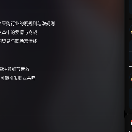
⚡
前往【大淘客】领红包
☕ 海外大侠？通过 Ko-fi 赐茶
企采购行业的明规则与潜规则
变革中的爱情与商战
国贸易与职场恋情线
段需注意细节音效
者可能引发职业共鸣