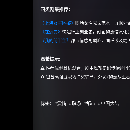
同类剧集推荐：
《上海女子图鉴》
职场女性成长范本，展现外
《在远方》
快递行业创业史，刻画物流信息化
《我的前半生》
都市情感剧巅峰，同样涉及跨
温馨提示:
⚠️ 推荐佩戴耳机观看，剧中摩斯密码传情片
⚠️ 包含高强度职场冲突情节，外贸/物流从业
标签：
#
爱情
#
职场
#
都市
#
中国大陆