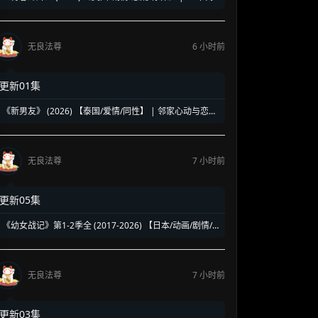
洛杉矶名校青春暗面 | 《美国精神病》作者新作改编
无良法尊
6 小时前
更新01集
《新男友》 (2026) 【泰国/爱情/同性】 | 邻家心动与恋爱
误会 | 纯正泰式校园同性浪漫新剧
无良法尊
7 小时前
更新05集
《幼女战记》第1-2季全 (2017-2026) 【日本/动画/剧情/
奇幻】 | 披着幼女皮的现代社畜怪物 | 硬核军事狂热者的
异世界神作
无良法尊
7 小时前
更新03集