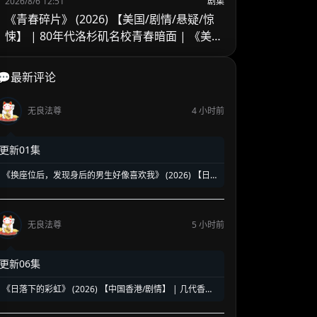
2026/8/6 12:51
剧集
《青春碎片》 (2026) 【美国/剧情/悬疑/惊
悚】 | 80年代洛杉矶名校青春暗面 | 《美国
精神病》作者新作改编
💬最新评论
无良法尊
4 小时前
更新01集
《换座位后，发现身后的男生好像喜欢我》 (2026) 【日
本/爱情/同性】 | 班级焦点大帅哥 x 纯情懵懂男高中生 | 换
座位引发的直球高甜校园BL
无良法尊
5 小时前
更新06集
《日落下的彩虹》 (2026) 【中国香港/剧情】 | 几代香港
人的彩虹邨告别情书 | 触动心灵的温情港式单元群像剧