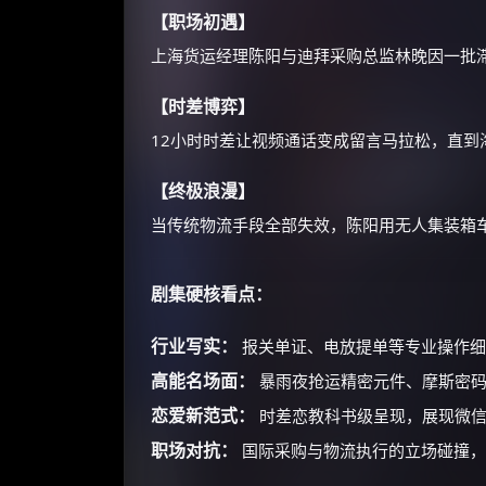
【职场初遇】
上海货运经理陈阳与迪拜采购总监林晚因一批
【时差博弈】
12小时时差让视频通话变成留言马拉松，直
【终极浪漫】
当传统物流手段全部失效，陈阳用无人集装箱
剧集硬核看点：
行业写实：
报关单证、电放提单等专业操作细
高能名场面：
暴雨夜抢运精密元件、摩斯密码
恋爱新范式：
时差恋教科书级呈现，展现微信
职场对抗：
国际采购与物流执行的立场碰撞，