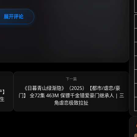
展开评论
《日暮青山绿渐隐》‌（2025）【都市/虐恋/豪
产】
门】 全72集 463M 保镖千金错爱豪门继承人 | 三
人生
角虐恋极致拉扯