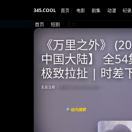
345.COOL
首页
电影
剧集
动漫
纪录
首页
短剧
正文
《万里之外》 (20
中国大陆】 全54
极致拉扯 | 时
无良法尊
发表于 2025/5/25 23:09
🔍站内搜索