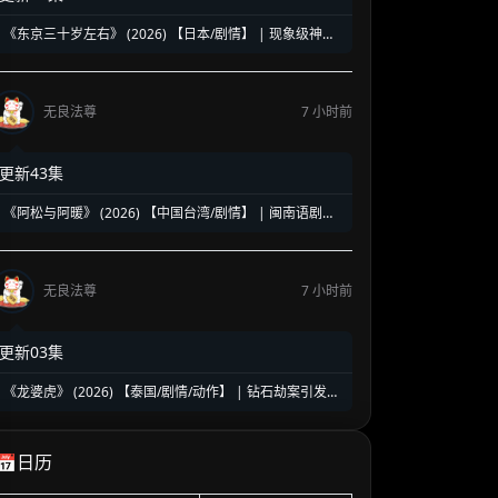
《东京三十岁左右》 (2026) 【日本/剧情】 | 现象级神剧
《三十而已》日版翻拍 | 35岁东京女子图鉴与都市救赎
无良法尊
7 小时前
更新43集
《阿松与阿暖》 (2026) 【中国台湾/剧情】 | 闽南语剧视
帝天后再度携手 | 2026初夏最温情治愈的烟火人间剧
无良法尊
7 小时前
更新03集
《龙婆虎》 (2026) 【泰国/剧情/动作】 | 钻石劫案引发的
清白保卫战 | 泰式硬核动作与悬疑冒险
📅日历