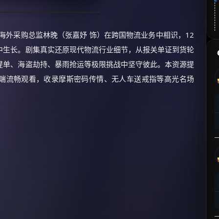
海外采购总监林晚（张嘉妤 饰）在跨国物流业务中相识，12
中生长。剧集真实还原现代物流行业细节，从报关单证到货轮
提单、海盗劫持、暴雨抢运等极限挑战中坚守彼此。本资源提
机端流畅观看，收录摩斯密码传情、无人车送戒指等高光名场