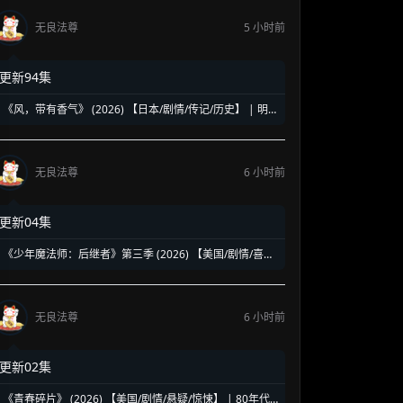
无良法尊
5 小时前
更新94集
《风，带有香气》 (2026) 【日本/剧情/传记/历史】 | 明
治时代的南丁格尔 | 见上爱演绎日本首位专业女护士的觉
醒之路
无良法尊
6 小时前
更新04集
《少年魔法师：后继者》第三季 (2026) 【美国/剧情/喜剧/
奇幻】 | 迪士尼经典魔法IP终章收官 | 贾斯汀与比莉携手
拯救家族
无良法尊
6 小时前
更新02集
《青春碎片》 (2026) 【美国/剧情/悬疑/惊悚】 | 80年代