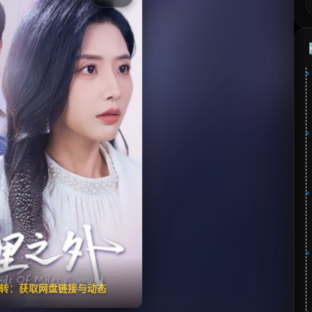
《万里之外》
⭐
分：7.6 | 🎬 2023年
夸克网盘
🧧️
失效请反馈
翻转：获取网盘链接与动态