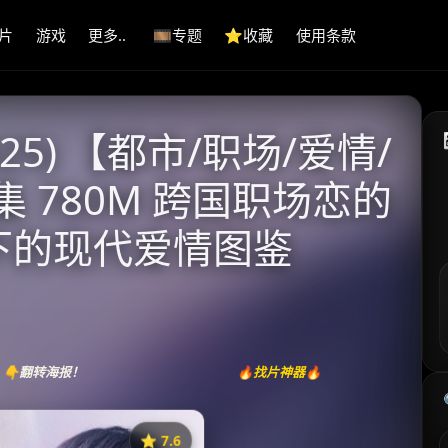
片
游戏
更多..
🎞️专题
⭐️收藏
使用条款
25) 【都市/职场/爱情/
集 780M 跨国职场恋的
差下的现代爱情图鉴
👇翻转海报！
🔥找片神器🔥
⭐️ 7.6