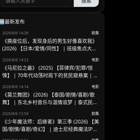
搜索
🆕最新发布
2026/8/6 14:39
剧集
《换座位后，发现身后的男生好像喜欢我》
(2026) 【日本/爱情/同性】 | 班级焦点大帅
哥 x 纯情懵懂男高中生 | 换座位引发的直球
2026/8/6 14:23
电影
高甜校园BL
《马尼拉之最》 (2025) 【菲律宾/犯罪/惊
悚】 | 70年代动荡时局下的贫民窟悬案 | 菲
律宾警匪犯罪新作
2026/8/6 14:14
电影
《莫兰舞团》 (2026) 【泰国/剧情/喜剧/歌
舞】 | 东北乡村音乐与温情追梦 | 泰式民谣
舞台上的兄妹羁绊
2026/8/6 12:59
剧集
《少年魔法师：后继者》第三季 (2026) 【美
国/剧情/喜剧/奇幻】 | 迪士尼经典魔法IP终
章收官 | 贾斯汀与比莉携手拯救家族