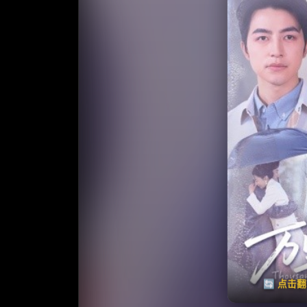
收藏
⭐️ 评
天天领红包
🔄 点击