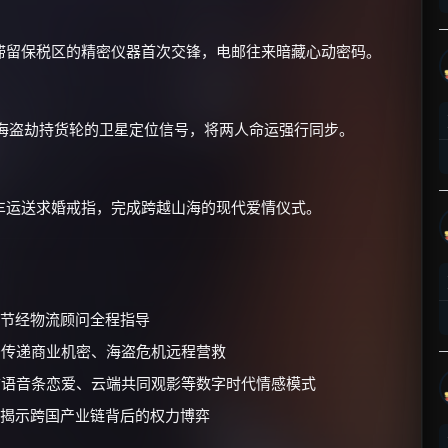
滞留保税区的精密仪器首次交锋，电邮往来暗藏心动密码。
到海盗劫持货轮的卫星定位信号，将两人命运强行同步。
×
🧧 福利领取站
车运送求婚戒指，完成跨越山海的现代爱情仪式。
☕
朋友们辛苦了 💦
你需要的各种会员，都可低价购买！
节经物流顾问全程指导
如夸克12个月送14天 最低75元！
传递商业机密、海盗危机远程营救
价格有浮动，请直接搜索查最低价！
语音条恋爱、云端共同观影等数字时代情感模式
还有支付宝现金红包、外卖红包、
优惠券、活动红包，每日可领。
揭示跨国产业链背后的权力博弈