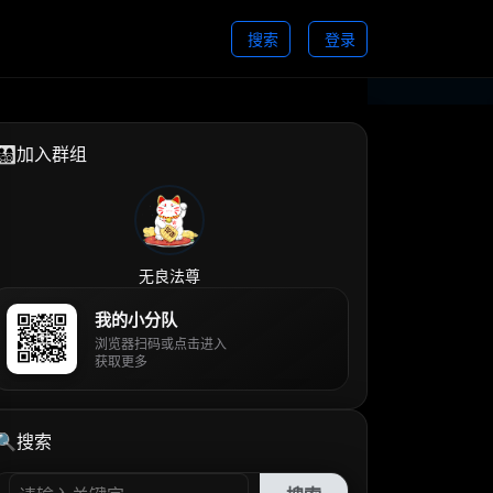
搜索
登录
👨‍👩‍👧‍👦加入群组
无良法尊
我的小分队
浏览器扫码或点击进入
获取更多
🔍搜索