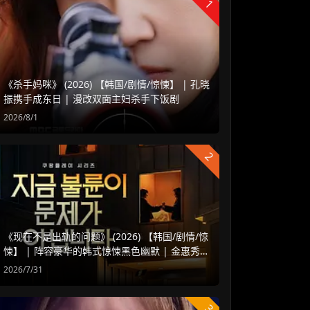
1
《杀手妈咪》 (2026) 【韩国/剧情/惊悚】 | 孔晓
振携手成东日 | 漫改双面主妇杀手下饭剧
2026/8/1
2
《现在不是出轨的问题》 (2026) 【韩国/剧情/惊
悚】 | 阵容豪华的韩式惊悚黑色幽默 | 金惠秀 x
赵汝贞强强联手
2026/7/31
3