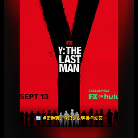
⭐️ 评分：6.8 | 🎬 2021年
✅ 已完结
夸克网盘
🧧️
天天领红包
失效请反馈
🔄 点击翻转：获取网盘链接与动态