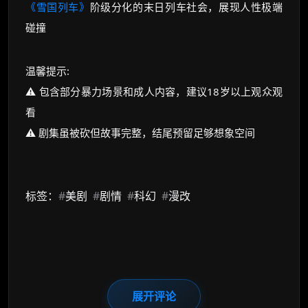
《雪国列车》
阶级分化的末日列车社会，展现人性极端
碰撞
温馨提示:
⚠️ 包含部分暴力场景和成人内容，建议18岁以上观众观
看
⚠️ 剧集虽被砍但故事完整，结尾预留足够想象空间
标签：
#
美剧
#
剧情
#
科幻
#
漫改
展开评论