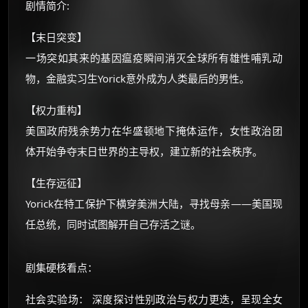
剧情简介:
还有支付宝现金红包、外卖红包、
优惠券、活动红包，每日可领。
【末日突变】
一场突如其来的基因瘟疫瞬间消灭全球所有雄性哺乳动
⚡
前往【大淘客】领红包
物，金融实习生Yorick意外成为人类最后的男性。
【权力重构】
☕ 海外大侠？通过 Ko-fi 赐茶
美国政府残余势力在华盛顿地下掩体运作，女性政治团
体开始争夺末日世界的主导权，建立新的社会秩序。
【生存远征】
Yorick在特工保护下横穿美洲大陆，寻找母亲——美国现
任总统，同时试图解开自己存活之谜。
剧集硬核看点：
社会实验场： 深度探讨性别政治与权力更迭，呈现全女