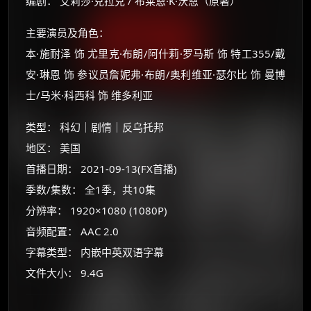
编剧： 艾莉莎·克拉克 / 布莱恩·K·沃恩（原著）
主要演员及角色：
本·施耐泽 饰 尤里克·布朗/阿什莉·罗马斯 饰 特工355/戴
安·琳恩 饰 参议员詹妮弗·布朗/奥利维亚·瑟尔比 饰 曼博
士/马米·科西科 饰 维多利亚
类型： 科幻｜剧情｜反乌托邦
地区： 美国
×
首播日期： 2021-09-13(FX首播)
🧧 福利领取站
季数/集数： 全1季，共10集
☕
分辨率： 1920×1080 (1080P)
音频配置： AAC 2.0
字幕类型： 内嵌中英双语字幕
朋友们辛苦了 💦
文件大小： 9.4G
你需要的各种会员，都可低价购买！
如夸克12个月送14天 最低75元！
价格有浮动，请直接搜索查最低价！