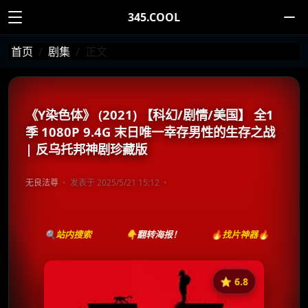
345.COOL
首页
剧集
正文
《Y染色体》 (2021) 【科幻/剧情/美国】 全1
季 1080P 9.4G 末日唯一幸存男性的生存之战
| 反乌托邦神剧珍藏版
无良法尊
发表于 2025/5/21 15:12
🔍站内搜索
👇翻转海报！
🔥找片神器🔥
⭐️ 6.8
《Y染色体》
收藏
⭐