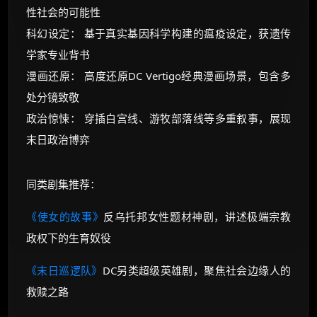
性社会的可能性
科幻设定： 基于真实基因科学构建的瘟疫设定，获遗传
学家专业背书
漫画还原： 高度还原DC Vertigo经典漫画场景，包含多
处分镜致敬
政治惊悚： 穿插白宫线、游牧部落线等多重叙事，展现
末日政治博弈
同类剧集推荐：
《使女的故事》
反乌托邦女性题材神剧，讲述极端宗教
政权下的生育奴役
《末日巡逻队》
DC另类超级英雄剧，聚焦社会边缘人的
救赎之路