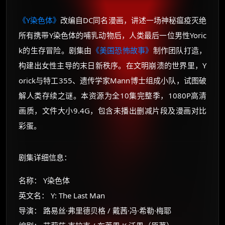
《Y染色体》
改编自DC同名漫画，讲述一场神秘瘟疫灭绝
所有携带Y染色体的哺乳动物后，人类最后一位男性Yoric
k的生存冒险。剧集由
《美国恐怖故事》
制作团队打造，
构建出女性主导的末日新秩序。在文明崩溃的世界里，Y
orick与特工355、遗传学家Mann博士组成小队，试图破
解人类存续之谜。本资源为全10集完整季，1080P高清
画质，文件大小9.4G，包含未播出删减片段及漫画对比
彩蛋。
剧集详细信息：
名称： Y染色体
英文名： Y: The Last Man
导演： 路易丝·弗里德贝格 / 戴茜·冯·希勒·梅耶