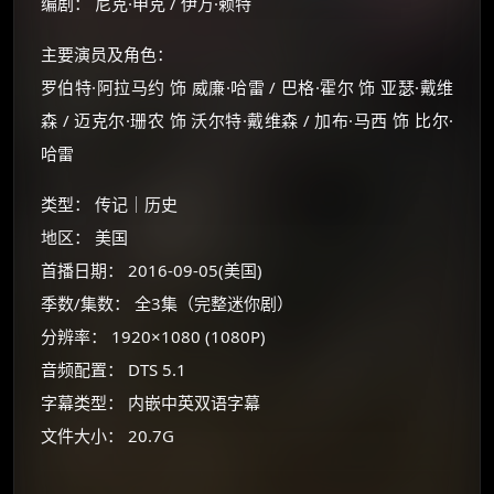
编剧： 尼克·申克 / 伊万·赖特
主要演员及角色：
罗伯特·阿拉马约 饰 威廉·哈雷 / 巴格·霍尔 饰 亚瑟·戴维
森 / 迈克尔·珊农 饰 沃尔特·戴维森 / 加布·马西 饰 比尔·
哈雷
类型： 传记｜历史
地区： 美国
首播日期： 2016-09-05(美国)
季数/集数： 全3集（完整迷你剧）
×
🧧 福利领取站
分辨率： 1920×1080 (1080P)
音频配置： DTS 5.1
☕
字幕类型： 内嵌中英双语字幕
文件大小： 20.7G
朋友们辛苦了 💦
你需要的各种会员，都可低价购买！