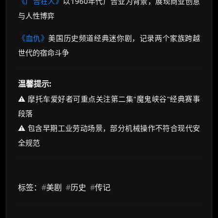
《广告狂人》
以1960年代广告业为背景，展现商业创意
与人性博弈
《血仇》
美国历史频道经典迷你剧，记录两个家族跨越
世代的宿命斗争
温馨提示:
⚠️ 摩托车爱好者可重点关注第二集"魔鬼峡谷"经典赛事
段落
⚠️ 包含早期工业劳动场景，部分机械操作不符合现代安
全规范
标签：
#
美剧
#
历史
#
传记