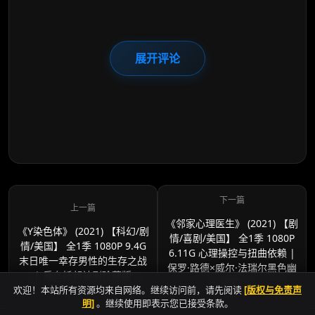
展开评论
《邻家心理医生》 (2021) 【剧
《Y染色体》 (2021) 【科幻/剧
情/喜剧/美国】 全1季 1080P
情/美国】 全1季 1080P 9.4G
6.11G 心理操控与扭曲依赖 |
末日唯一幸存男性的生存之战
保罗·路德×威尔·法瑞尔黑色幽
| 反乌托邦神剧珍藏版
默剧
欢迎！本站所有资源均来自网络。继续访问前，请先阅读
[版权与免责声
明]
。继续使用即表示您已接受条款。