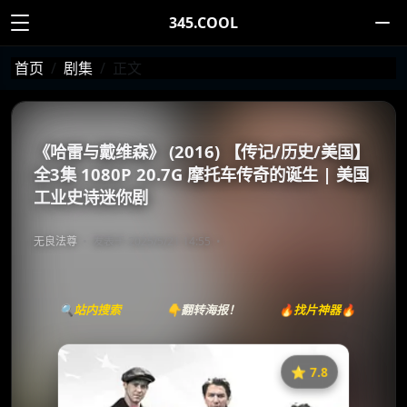
345.COOL
首页
剧集
正文
《哈雷与戴维森》 (2016) 【传记/历史/美国】
全3集 1080P 20.7G 摩托车传奇的诞生 | 美国
工业史诗迷你剧
无良法尊
发表于 2025/5/21 14:55
🔍站内搜索
👇翻转海报！
🔥找片神器🔥
⭐️ 7.8
《哈雷与戴维森》
收藏
⭐