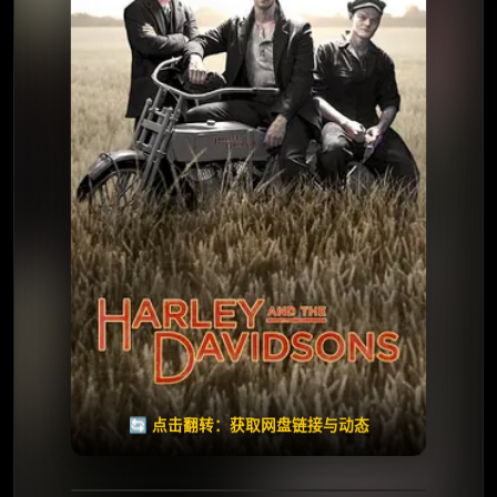
⭐️ 评分：7.8 | 🎬 2016年
✅ 已完结
夸克网盘
🧧️
天天领红包
失效请反馈
🔄 点击翻转：获取网盘链接与动态