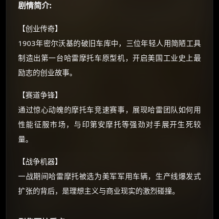
剧情简介:
如夸克12个月送14天 最低75元！
价格有浮动，请直接搜索查最低价！
【创业传奇】
还有支付宝现金红包、外卖红包、
1903年密尔沃基的破旧车库中，三位年轻人用简陋工具
优惠券、活动红包，每日可领。
制造出第一台哈雷摩托车原型机，开启美国工业史上最
励志的创业故事。
⚡
前往【大淘客】领红包
【赛道争锋】
☕ 海外大侠？通过 Ko-fi 赐茶
通过惊心动魄的摩托车竞速赛事，展现哈雷团队如何用
性能征服市场，与印第安摩托等强劲对手展开生死较
量。
【战争机器】
一战期间哈雷摩托被选为美军军用车辆，生产线爆发式
扩张的背后，是理想主义与商业现实的激烈碰撞。