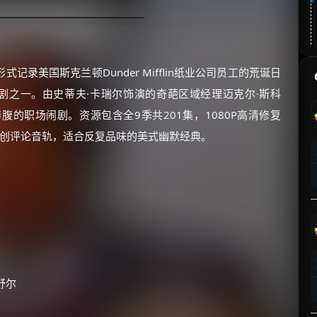
录美国斯克兰顿Dunder Mifflin纸业公司员工的荒诞日
剧之一。由史蒂夫·卡瑞尔饰演的奇葩区域经理迈克尔·斯科
的职场闹剧。资源包含全9季共201集，1080P高清修复
主创评论音轨，适合反复品味的美式幽默经典。
·舒尔