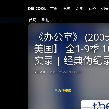
345.COOL
首页
电影
剧集
动漫
纪录
首页
剧集
正文
《办公室》 (2005
美国】 全1-9季 1
实录 | 经典伪
无良法尊
发表于 2025/5/18 18:48
🔍站内搜索