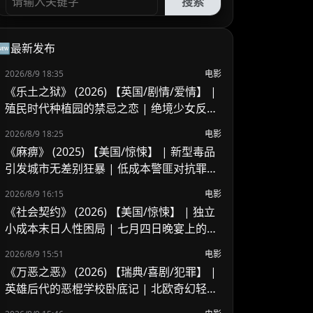
搜索
🆕最新发布
2026/8/9 18:35
电影
《乐土之狱》 (2026) 【英国/剧情/爱情】 |
殖民时代种植园的禁忌之恋 | 绝境少女反抗
封建枷锁的命运悲歌
2026/8/9 18:25
电影
《麻痹》 (2025) 【美国/惊悚】 | 新型毒品
引发城市无差别狂暴 | 低成本警匪对抗罪恶
链条
2026/8/9 16:15
电影
《社会契约》 (2026) 【美国/惊悚】 | 独立
小成本末日人性困局 | 七月四日晚宴上的生
死逃生席位争夺
2026/8/9 15:51
电影
《万恶之恶》 (2026) 【瑞典/喜剧/犯罪】 |
英雄后代的恶棍学校卧底记 | 北欧奇幻轻喜
剧版《黑袍纠察队》