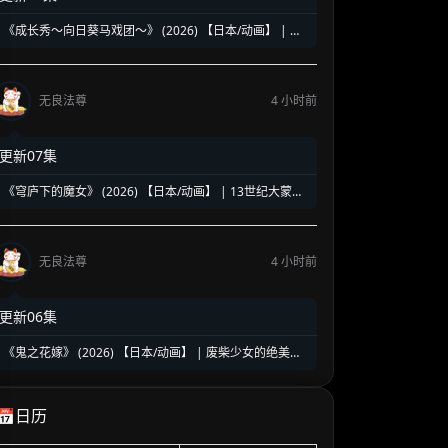
《成长秀～向日葵马戏团～》 (2026) 【日本/动画】 | 昭
和废柴马戏团的逆袭盛宴 | 怀旧治愈版的《少女歌剧》
无良法尊
4 小时前
更新07集
《穹庐下的魔女》 (2026) 【日本/动画】 | 13世纪大蒙古
国的魔女复仇史诗 | 知识即武器的暗黑历史巨作
无良法尊
4 小时前
更新06集
《鬼之花嫁》 (2026) 【日本/动画】 | 废柴少女的绝美逆
袭神话 | 顶级妖王独宠一人的和风恋爱天花板
📅日历