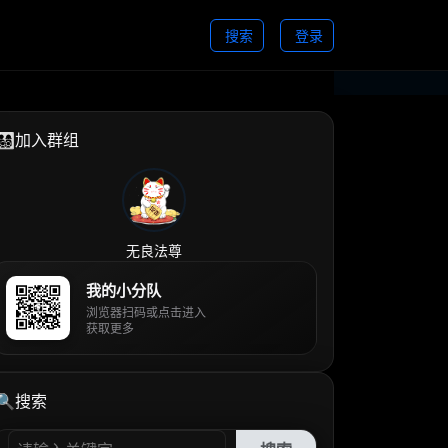
搜索
登录
👨‍👩‍👧‍👦加入群组
无良法尊
我的小分队
浏览器扫码或点击进入
获取更多
🔍搜索