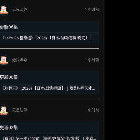
无良法尊
1 小时前
更新06集
《Let's Go 怪奇组》 (2026) 【日本/动画/喜剧/奇幻】 |
怕鬼少年与废柴妖怪的搞怪日常 | 2026七月新番黑马级怪
诞喜剧
无良法尊
1 小时前
更新06集
《炒翻天》 (2026) 【日本/剧情/动画】 | 暗黑料理天才的
狂傲之战 | 中华美食与极致激斗的爆燃碰撞
无良法尊
1 小时前
更新02集
《母狮》第三季 (2026) 【美国/剧情/动作/惊悚】 | 泰勒·