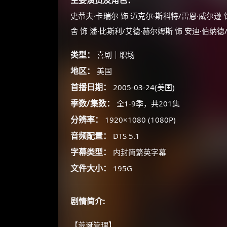
主要演员及角色：
史蒂夫·卡瑞尔 饰 迈克尔·斯科特/雷恩·威尔逊 
舍 饰 潘·比斯利/艾德·赫尔姆斯 饰 安迪·伯纳德
类型：
喜剧｜职场
地区：
美国
首播日期：
2005-03-24(美国)
季数/集数：
全1-9季，共201集
分辨率：
1920×1080 (1080P)
音频配置：
DTS 5.1
字幕类型：
内封简繁英字幕
文件大小：
195G
剧情简介:
【荒诞管理】