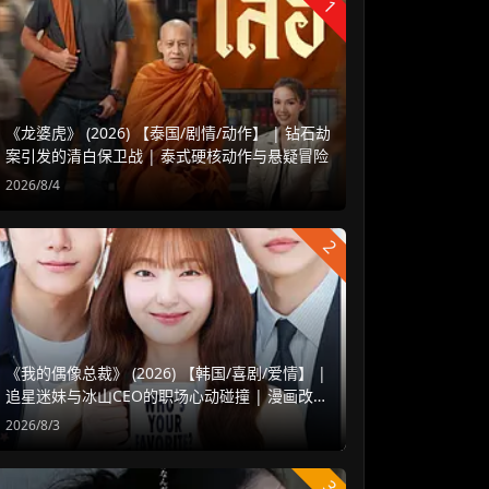
1
《龙婆虎》 (2026) 【泰国/剧情/动作】 | 钻石劫
案引发的清白保卫战 | 泰式硬核动作与悬疑冒险
2026/8/4
2
《我的偶像总裁》 (2026) 【韩国/喜剧/爱情】 |
追星迷妹与冰山CEO的职场心动碰撞 | 漫画改编
浪漫甜宠新剧
2026/8/3
3