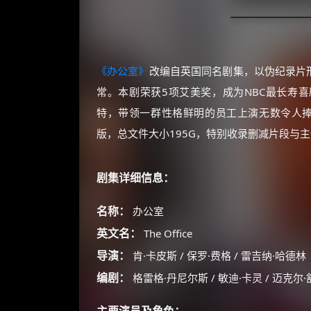
《办公室》
改编自英国同名剧集，以伪纪录片形式记
常。本剧荣获5项艾美奖，成为NBC最长寿喜
特，带领一群性格鲜明的员工上演无数令人捧腹
版，总文件大小195G，特别收录删减片段与
剧集详细信息：
名称：
办公室
英文名：
The Office
导演：
肯·卡皮斯 / 保罗·费格 / 雷吉纳·哈德林
编剧：
格雷格·丹尼尔斯 / 敏迪·卡灵 / 迈克尔