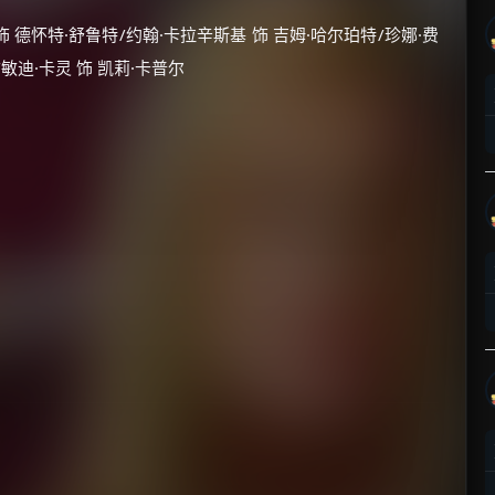
饰 德怀特·舒鲁特/约翰·卡拉辛斯基 饰 吉姆·哈尔珀特/珍娜·费
/敏迪·卡灵 饰 凯莉·卡普尔