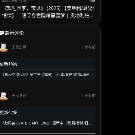
2026/8/9 15:46
电影
《欢迎回家，宝贝》 (2025) 【奥地利/悬疑/
惊悚】 | 追寻身世陷暗黑噩梦 | 奥地利柏林
电影节入围悬疑新作
💬最新评论
无良法尊
1 小时前
更新18集
《相反的你和我》第二季 (2026) 【日本/喜剧/爱情/动画】
| 反差萌情侣的超甜双向奔赴 | 纯度极高的年度神级狗粮
番
无良法尊
1 小时前
更新42集
《数码兽 BEATBREAK》 (2025) 更新中 【动画/冒险/日
本】 1080P 700M/集 数码宝贝系列全新力作 | AI时代的新
数码冒险