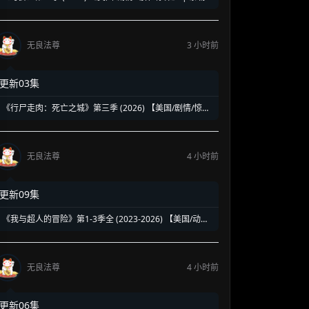
谢里丹高标特工宇宙回归 | 豪华阵容延续高水准硬核谍战
无良法尊
3 小时前
更新03集
《行尸走肉：死亡之城》第三季 (2026) 【美国/剧情/惊悚/
恐怖/冒险】 | 玛姬与尼根的曼哈顿绝境终局 | 丧尸围城下
的末日恩怨新篇章
无良法尊
4 小时前
更新09集
《我与超人的冒险》第1-3季全 (2023-2026) 【美国/动画/
动作/科幻】 | 传统超级英雄的热血青春大冒险 | 经典DC
超人的热血纯爱日漫风神作
无良法尊
4 小时前
更新06集