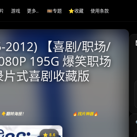
片
游戏
更多..
🎞️专题
⭐️收藏
使用条款
-2012) 【喜剧/职场/
080P 195G 爆笑职场
纪录片式喜剧收藏版
👇翻转海报！
🔥找片神器🔥
⭐️ 8.6