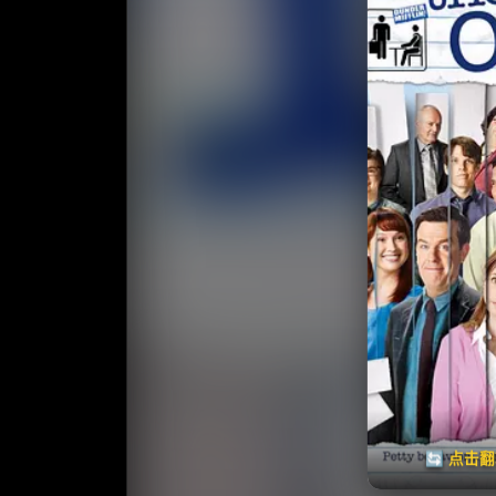
收
⭐️ 评
天天领红包
🔄 点击