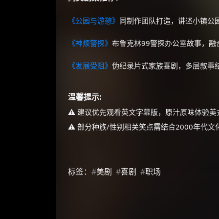
《公园与游憩》
同制作团队打造，讲述小镇公
《神烦警探》
布鲁克林99警探办公室故事，融
《发展受阻》
伪纪录片式家族喜剧，多层叙事
温馨提示:
⚠️ 建议优先观看英文字幕版，原汁原味体验美
⚠️ 部分种族/性别相关笑点需结合2000年代
标签：
#
美剧
#
喜剧
#
职场