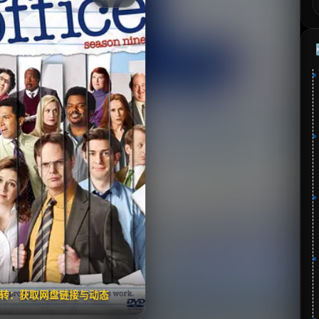
《办公室》
藏
⭐
分：8.6 | 🎬 2005年
✅ 已完结
夸克网盘
🧧️
失效请反馈
翻转：获取网盘链接与动态