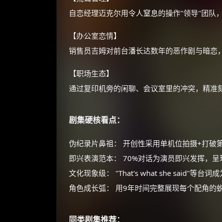
自恋经理迈克尔用令人窒息的操作"领导"团队
【办公室恋情】
销售员吉姆对前台潘长达数年的恶作剧与暗恋
【职场生态】
通过复印机旁的闲聊、会议室里的冲突，精准
剧集硬核看点：
伪纪录片鼻祖： 开创性采用单机位拍摄+打破
即兴表演范本： 70%对话为演员即兴发挥，
文化现象级： "That's what she said"等
角色成长弧： 用9年时间完整展现每个配角的
同类剧集推荐：