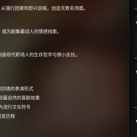
，从强行团建到即兴说唱，创造无数名场面。
，成为剧集最动人的情感线索。
×
🧧 福利领取站
刻画现代职场人的生存哲学与微小反抗。
☕
朋友们辛苦了 💦
第四墙的表演形式
你需要的各种会员，都可低价购买！
呈现最自然的喜剧效果
如夸克12个月送14天 最低75元！
台词成为流行文化符号
价格有浮动，请直接搜索查最低价！
蜕变历程
还有支付宝现金红包、外卖红包、
优惠券、活动红包，每日可领。