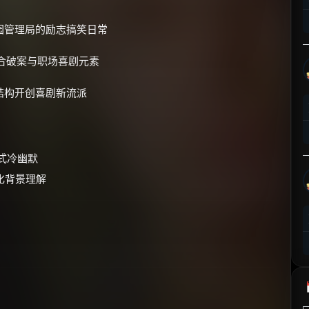
⚡
前往【大淘客】领红包
园管理局的励志搞笑日常
☕ 海外大侠？通过 Ko-fi 赐茶
合破案与职场喜剧元素
结构开创喜剧新流派
式冷幽默
文化背景理解