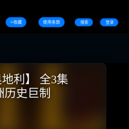
⭐️收藏
使用条款
搜索
登录
奥地利】 全3集
 欧洲历史巨制