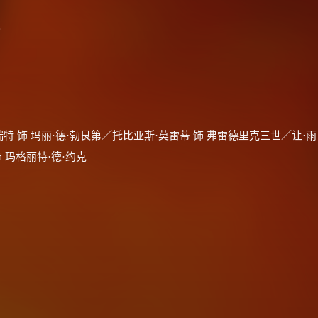
e
特 饰 玛丽·德·勃艮第／托比亚斯·莫雷蒂 饰 弗雷德里克三世／让·雨
 玛格丽特·德·约克