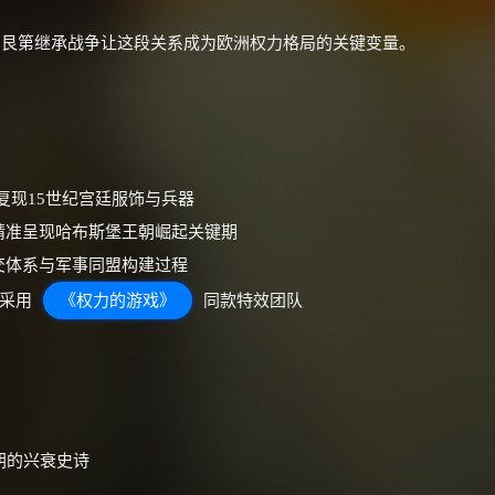
价格有浮动，请直接搜索查最低价！
勃艮第继承战争让这段关系成为欧洲权力格局的关键变量。
还有支付宝现金红包、外卖红包、
优惠券、活动红包，每日可领。
⚡
前往【大淘客】领红包
复现15世纪宫廷服饰与兵器
☕ 海外大侠？通过 Ko-fi 赐茶
精准呈现哈布斯堡王朝崛起关键期
交体系与军事同盟构建过程
面采用
《权力的游戏》
同款特效团队
朝的兴衰史诗