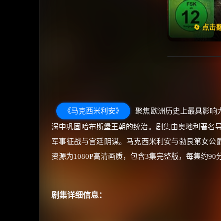
天天领
🔄 点
《马克西米利安》
聚焦欧洲历史上最具影响
涡中巩固哈布斯堡王朝的统治​。剧集由奥地利著名
军事征战与宫廷阴谋​。马克西米利安与勃艮第女公
资源为1080P高清画质，包含3集完整版，每集约9
剧集详细信息：