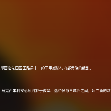
×
🧧 福利领取站
，却面临法国国王路易十一的军事威胁与内部贵族的叛乱。
☕
，马克西米利安必须周旋于教皇、选帝侯与各城邦之间，建立新的欧
朋友们辛苦了 💦
你需要的各种会员，都可低价购买！
如夸克12个月送14天 最低75元！