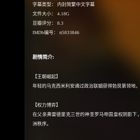
字幕类型： 内封简繁中文字幕
文件大小： 4.18G
豆瓣评分： 8.3
IMDb编号： tt5833846
剧情简介:
【王朝崛起】
年轻的马克西米利安通过政治联姻获得勃艮第领地
【权力博弈】
在父亲弗雷德里克三世的神圣罗马帝国皇权阴影下
洲秩序。