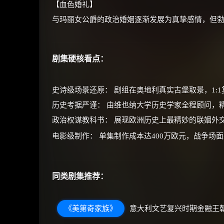
【血色婚礼】
与玛丽女公爵的政治婚姻逐渐发展为真挚感情，但
剧集硬核看点：
史诗级场景还原： 剧组在奥地利真实古堡取景，1:1
历史考据严谨： 由维也纳大学历史学家全程顾问，
政治权谋教科书： 展现欧洲历史上最精妙的联姻外
电影级制作： 单集制作成本达400万欧元，战争场
同类剧集推荐：
《美第奇家族》
意大利文艺复兴时期金融王