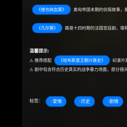
《维也纳血案》
奥匈帝国末期的侦探故事，
《凡尔赛》
路易十四时期的法国宫廷剧，堪
温馨提示:
⚠️ 推荐搭配
《哈布斯堡王朝兴衰史》
纪录片
⚠️ 剧中包含符合历史真实的战争暴力场面，部分镜
标签：
#
爱情
#
历史
#
剧情