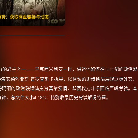
🧧️
失效请反馈
红包
击翻转：获取网盘链接与动态
力的君主之一——马克西米利安一世，讲述他如何在15世纪的政治漩
导演安德烈亚斯·普罗查斯卡执导，以恢弘的史诗格局展现联姻外交、
爵玛丽的政治联姻演变为真挚爱情，却因权力斗争面临严峻考验​。本
0分钟，总文件大小4.18G，特别收录历史背景解说特辑。