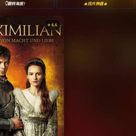
👇翻转海报！
🔥找片神器🔥
⭐️ 6.6
《马克西米利安》
评分：6.6 | 🎬 2017年
✅ 已完结
夸克网盘