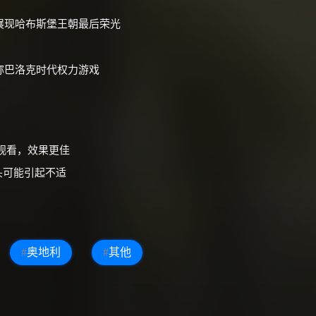
展现哈布斯堡王朝最后荣光
称巴洛克时代权力游戏
观看，效果更佳
头可能引起不适
#
奥地利
#
其他