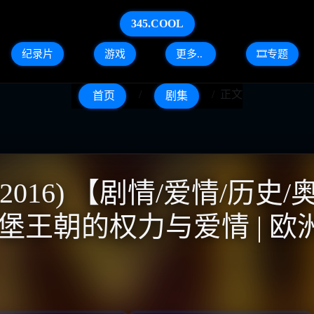
345.COOL
纪录片
游戏
更多..
🎞️专题
正文
首页
剧集
016) 【剧情/爱情/历史/
 哈布斯堡王朝的权力与爱情 |