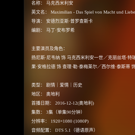
名称： 马克西米利安
英文名： Maximilian - Das Spiel von Macht und Lieb
导演： 安德烈亚斯·普罗查斯卡
编剧： 马丁·安布罗希
主要演员及角色：
扬尼斯·尼韦纳 饰 马克西米利安一世／克丽丝塔·特瑞
果·安格拉德 饰 查理·勒·泰梅莱尔／西尔维·泰斯蒂 饰
类型： 剧情｜爱情｜历史
地区： 奥地利
首播日期： 2016-12-12(奥地利)
集数： 3集（单集90分钟）
分辨率： 1920×1080 (1080P)
音频配置： DTS 5.1（德语原声）