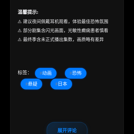
温馨提示:
⚠️ 建议夜间佩戴耳机观看，体验最佳恐怖氛围
⚠️ 部分剧集含闪光画面，光敏性癫痫患者慎看
⚠️ 最终季含未正式播出集数，画质略有差异
标签：
#
动画
#
恐怖
#
悬疑
#
日本
展开评论