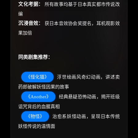
文化考据：
所有故事均基于日本真实都市传说改
编
沉浸音效：
获日本音效协会奖提名，耳机观影效
果加倍
同类剧集推荐：
《怪化猫》
浮世绘画风奇幻动画，讲述卖
药郎破解妖怪因果的故事
《Another》
经典悬疑恐怖动画，揭开班级
诅咒背后的血腥真相
《物怪》
治愈系妖怪动画，呈现日本传统
妖怪传说的温情面