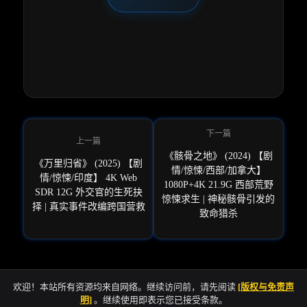
《骸骨之地》 (2024) 【剧
《万里归省》 (2025) 【剧
情/惊悚/西部/加拿大】
情/惊悚/印度】 4K Web
1080P+4K 21.9G 西部荒野
SDR 12G 外交官的生死抉
惊悚求生 | 神秘骸骨引发的
择 | 真实事件改编跨国营救
致命猎杀
欢迎！本站所有资源均来自网络。继续访问前，请先阅读
[版权与免责声
明]
。继续使用即表示您已接受条款。