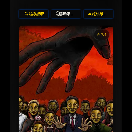
🔍站内搜索
👇翻转海报！
🔥找片神器🔥
⭐️ 7.4
《暗芝居》
收藏
⭐
⭐️ 评分：7.4 | 🎬 2013年
📺 连载中
夸克网盘