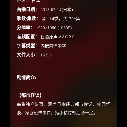
地区：
日本
首播日期：
2013-07-14(日本)
×
🧧 福利领取站
季数/集数：
全1-14季，共170+集
分辨率：
1920×1080 (1080P)
☕
音频配置：
日语原声 AAC 2.0
字幕类型：
内嵌简体中字
文件大小：
16.9G
朋友们辛苦了 💦
你需要的各种会员，都可低价购买！
如夸克12个月送14天 最低75元！
剧情简介:
价格有浮动，请直接搜索查最低价！
还有支付宝现金红包、外卖红包、
优惠券、活动红包，每日可领。
【都市怪谈】
每集独立故事，涵盖日本经典都市传说、校园怪
⚡
前往【大淘客】领红包
谈、家庭恐怖事件，短小精悍却后劲十足。
☕ 海外大侠？通过 Ko-fi 赐茶