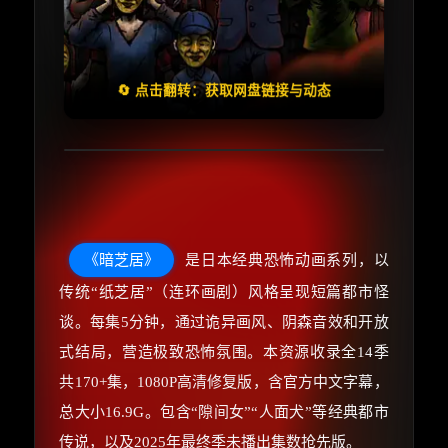
🧧️
失效请反馈
天天领红包
🔄 点击翻转：获取网盘链接与动态
《暗芝居》
是日本经典恐怖动画系列，以
传统“纸芝居”（连环画剧）风格呈现短篇都市怪
谈。每集5分钟，通过诡异画风、阴森音效和开放
式结局，营造极致恐怖氛围。本资源收录全14季
共170+集，1080P高清修复版，含官方中文字幕，
总大小16.9G。包含“隙间女”“人面犬”等经典都市
传说，以及2025年最终季未播出集数抢先版。