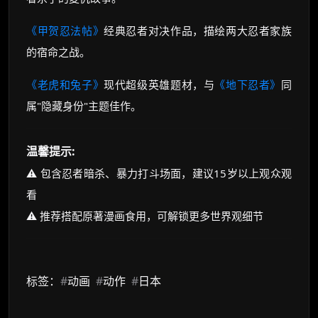
《甲贺忍法帖》
经典忍者对决作品，描绘两大忍者家族
的宿命之战。
《老虎和兔子》
现代超级英雄题材，与
《地下忍者》
同
属"隐藏身份"主题佳作。
温馨提示:
⚠️ 包含忍者暗杀、暴力打斗场面，建议15岁以上观众观
看
⚠️ 推荐搭配原著漫画食用，可解锁更多世界观细节
标签：
#
动画
#
动作
#
日本