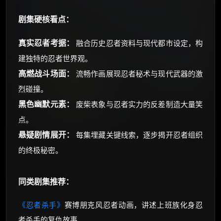
剧集硬核看点：
真实忍者考据：
融合历史忍者资料与现代都市设定，构
建独特的忍者世界观。
高燃战斗场面：
流畅作画展现忍者秘术与现代武器的激
烈碰撞。
黑色幽默元素：
废柴表象与忍者实力的反差制造大量笑
点。
悬疑剧情展开：
每集埋藏关键线索，逐步揭开忍者组织
的终极秘密。
同类剧集推荐：
《忍者杀手》
赛博朋克风忍者动画，讲述上班族化身忍
者杀手的复仇故事。