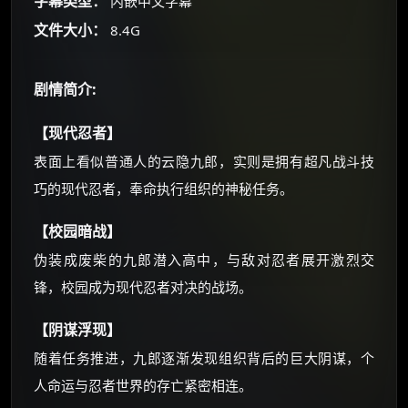
字幕类型：
内嵌中文字幕
你需要的各种会员，都可低价购买！
如夸克12个月送14天 最低75元！
文件大小：
8.4G
价格有浮动，请直接搜索查最低价！
还有支付宝现金红包、外卖红包、
剧情简介:
优惠券、活动红包，每日可领。
【现代忍者】
⚡
前往【大淘客】领红包
表面上看似普通人的云隐九郎，实则是拥有超凡战斗技
巧的现代忍者，奉命执行组织的神秘任务。
☕ 海外大侠？通过 Ko-fi 赐茶
【校园暗战】
伪装成废柴的九郎潜入高中，与敌对忍者展开激烈交
锋，校园成为现代忍者对决的战场。
【阴谋浮现】
随着任务推进，九郎逐渐发现组织背后的巨大阴谋，个
人命运与忍者世界的存亡紧密相连。