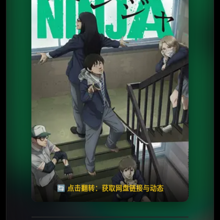
⭐️ 评分：6.8 | 🎬 2023年
✅ 已完结
夸克网盘
🧧️
天天领红包
失效请反馈
🔄 点击翻转：获取网盘链接与动态