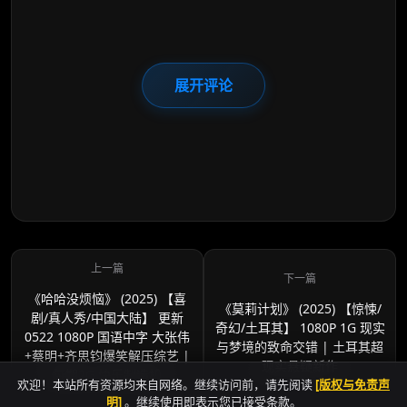
展开评论
《哈哈没烦恼》 (2025) 【喜
《莫莉计划》 (2025) 【惊悚/
剧/真人秀/中国大陆】 更新
奇幻/土耳其】 1080P 1G 现实
0522 1080P 国语中字 大张伟
与梦境的致命交错 | 土耳其超
+蔡明+齐思钧爆笑解压综艺 |
现实悬疑新作
每期2G 快乐制造机
欢迎！本站所有资源均来自网络。继续访问前，请先阅读
[版权与免责声
明]
。继续使用即表示您已接受条款。