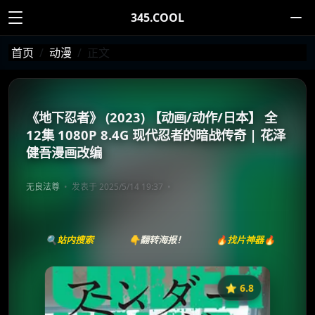
345.COOL
首页
动漫
正文
《地下忍者》 (2023) 【动画/动作/日本】 全
12集 1080P 8.4G 现代忍者的暗战传奇 | 花泽
健吾漫画改编
无良法尊
发表于 2025/5/14 19:37
🔍站内搜索
👇翻转海报！
🔥找片神器🔥
⭐️ 6.8
《地下忍者》
收藏
⭐