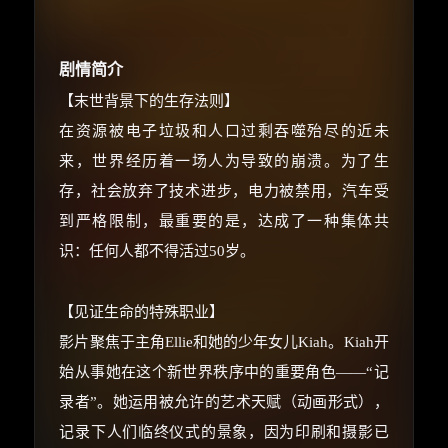
☕
剧情简介
朋友们辛苦了 💦
【末世背景下的生存法则】
你需要的各种会员，都可低价购买！
在资源被电子垃圾和人口过剩吞噬殆尽的近未
如夸克12个月送14天 最低75元！
价格有浮动，请直接搜索查最低价！
来，世界经历着一场人为导致的崩溃。为了生
存，社会放弃了技术进步，电力被禁用，汽车受
还有支付宝现金红包、外卖红包、
优惠券、活动红包，每日可领。
到严格限制，最重要的是，达成了一种集体共
识：任何人都不得活过50岁。
⚡
前往【大淘客】领红包
【见证生命的特殊职业】
☕ 海外大侠？通过 Ko-fi 赐茶
影片聚焦于主角Ellie和她的少年女儿Kiah。Kiah开
始从事她在这个新世界秩序中的重要角色——“记
录者”。她运用被允许的艺术天赋（动画形式），
记录下人们临终仪式的景象，因为印刷和摄影已