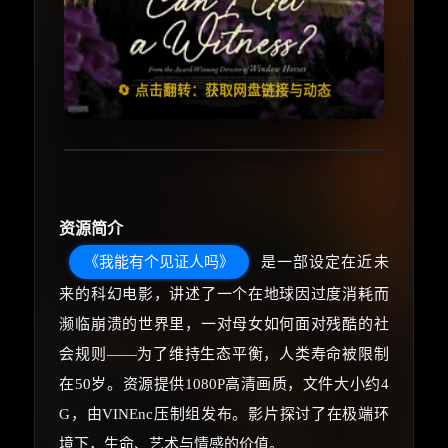
🧧️
失效请反馈
天天领红包
🔄 点击翻转：获取网盘链接与动态
资源简介
《我能有个见证人吗》
是一部设定在近未
来的科幻电影，讲述了一个在地球因过度消耗而
濒临崩溃的世界里，一对母女如何面对残酷的社
会规则——为了维持生态平衡，人类寿命被限制
在50岁。资源提供1080P高清画质，文件大小约4
G，由VINEnc压制组发布。影片探讨了在极端环
境下，生命、艺术与情感的价值。