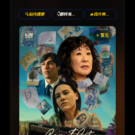
🔍站内搜索
👇翻转海报！
🔥找片神器🔥
⭐️ 暂无
《Can I Get a Witness?》
收藏
⭐
⭐️ 评分：暂无 | 🎬 2025年
夸克网盘