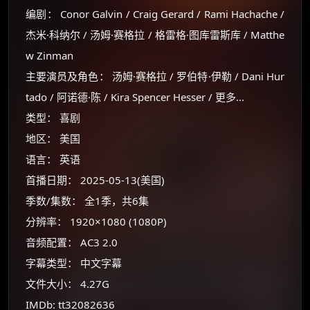
编剧： Conor Galvin / Craig Gerard / Rami Hachache /
杰米·科纳尔 / 汤姆·赛格拉 / 格雷格·图库雷斯库 / Matthe
w Zinman
主要演员及角色： 汤姆·赛格拉 / 罗伯特·伊勒 / Dani Hur
tado / 阿诺德·陈 / Kira Spencer Hesser / 更多...
类型： 喜剧
×
🧧 福利领取站
地区： 美国
☕
语言： 英语
首播日期： 2025-05-13(美国)
季数/集数： 全1季，共6集
朋友们辛苦了 💦
分辨率： 1920×1080 (1080P)
你需要的各种会员，都可低价购买！
如夸克12个月送14天 最低75元！
音频配置： AC3 2.0
价格有浮动，请直接搜索查最低价！
字幕类型： 中文字幕
还有支付宝现金红包、外卖红包、
文件大小： 4.27G
优惠券、活动红包，每日可领。
IMDb: tt32082636