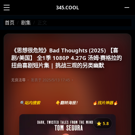
345.COOL
首页
剧集
正文
《思想很危险》Bad Thoughts (2025) 【喜
剧/美国】 全1季 1080P 4.27G 汤姆·赛格拉的
扭曲喜剧短片集 | 挑战三观的另类幽默
无良法尊
发表于 2025/5/13 17:45
🔍站内搜索
👇翻转海报！
🔥找片神器🔥
⭐️ 5.8
《思想很危险》
收藏
⭐