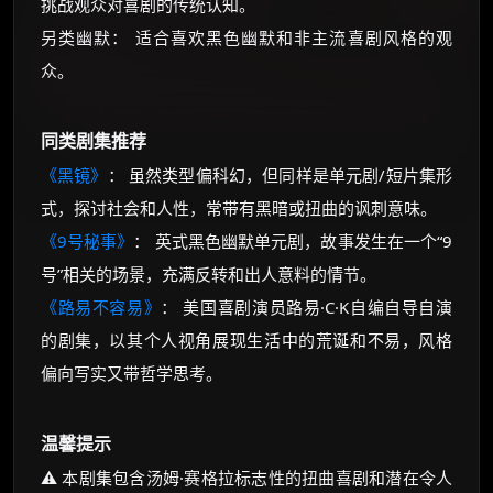
挑战观众对喜剧的传统认知。
另类幽默： 适合喜欢黑色幽默和非主流喜剧风格的观
众。
同类剧集推荐
《黑镜》
： 虽然类型偏科幻，但同样是单元剧/短片集形
式，探讨社会和人性，常带有黑暗或扭曲的讽刺意味。
《9号秘事》
： 英式黑色幽默单元剧，故事发生在一个“9
号”相关的场景，充满反转和出人意料的情节。
《路易不容易》
： 美国喜剧演员路易·C·K自编自导自演
的剧集，以其个人视角展现生活中的荒诞和不易，风格
偏向写实又带哲学思考。
温馨提示
⚠️ 本剧集包含汤姆·赛格拉标志性的扭曲喜剧和潜在令人