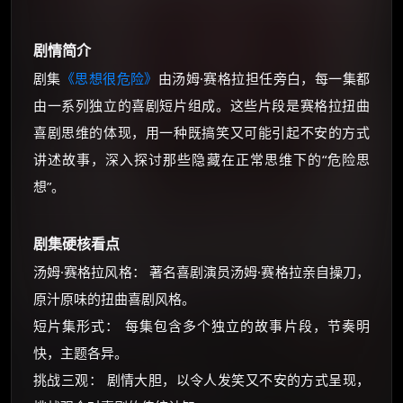
⚡
前往【大淘客】领红包
剧情简介
剧集
《思想很危险》
由汤姆·赛格拉担任旁白，每一集都
☕ 海外大侠？通过 Ko-fi 赐茶
由一系列独立的喜剧短片组成。这些片段是赛格拉扭曲
喜剧思维的体现，用一种既搞笑又可能引起不安的方式
讲述故事，深入探讨那些隐藏在正常思维下的“危险思
想”。
剧集硬核看点
汤姆·赛格拉风格： 著名喜剧演员汤姆·赛格拉亲自操刀，
原汁原味的扭曲喜剧风格。
短片集形式： 每集包含多个独立的故事片段，节奏明
快，主题各异。
挑战三观： 剧情大胆，以令人发笑又不安的方式呈现，