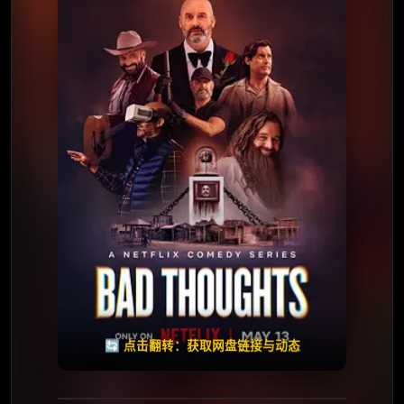
⭐️ 评分：5.8 | 🎬 2025年
📺 连载中
夸克网盘
🧧️
天天领红包
失效请反馈
🔄 点击翻转：获取网盘链接与动态