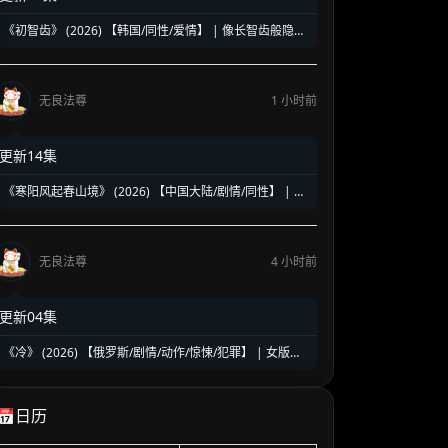
《初智齿》 (2026) 【韩国/同性/爱情】 | 像长智齿般隐隐
作痛的酸涩初恋 | 2026盛夏必追的韩系唯美BL天花板
无良法尊
1 小时前
更新14集
《寒阳风起春山境》 (2026) 【中国大陆/剧情/同性】 | 顶
流明星与野性茶农的旷野之恋 | 2026初夏最纯粹的灵魂救
赎剧
无良法尊
4 小时前
更新04集
《冷》 (2026) 【俄罗斯/剧情/动作/惊悚/犯罪】 | 女版
《基督山伯爵》硬核复仇 | 爽感与沉重并存的俄式暗黑犯
罪剧
📅日历