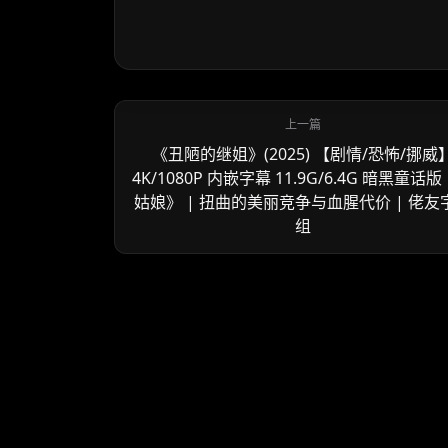
《丑陋的继姐》(2025) 【剧情/恐怖/挪威
4K/1080P 内嵌字幕 11.9G/6.4G 暗黑童话
姑娘》 | 扭曲的美丽竞争与血腥代价 | 佬友
组