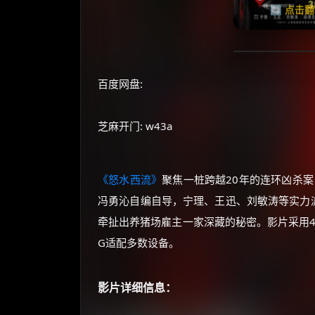
🔄 点击
百度网盘:
芝麻开门: w43a
《怒水西流》
聚焦一桩跨越20年的连环凶杀
冯勇沁自编自导，宁理、王迅、刘敏涛等实力派
牵扯出养猪场雇主一家深藏的秘密。影片采用4
G适配多数设备。
影片详细信息：