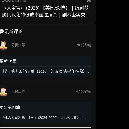
2026/8/7 21:15
电影
《大宝宝》 (2026) 【美国/恐怖】 | 编剧梦
魇具象化的低成本血腥屠杀 | 剧本虚实交织
的心理惊悚试水之作
💬最新评论
无良法尊
20 分钟前
更新06集
《萨菲德·萨加尔行动》 (2026) 【印度/剧情/动作/冒险】
| 卡吉尔战争超高空空战纪实 | 印度空军绝境反击的历史
实录
无良法尊
47 分钟前
更新第四季
《死人公司》第1-4季全 (2024-2026) 【西班牙/喜剧】 |
职场殡葬地狱级内斗 | 西式荒诞黑色幽默冷门佳作