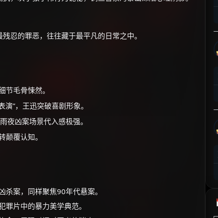
⚡
前往【大淘客】领红包
最残忍的罪恶，往往藏于最平凡的日常之中。
☕ 海外大侠？通过 Ko-fi 赐茶
细节毛骨悚然。
式表演”，王迅突破喜剧形象。
雨夜凶案场景代入感极强。
转颠覆认知。
环凶杀案，同样聚焦90年代悬案。
，犯罪片中的暴力美学典范。