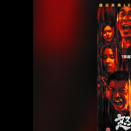
收藏
⭐️ 评
天天领红包