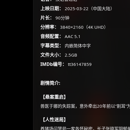
上映日期：
2025-03-22（中国大陆）
片长：
90分钟
分辨率：
3840×2160（4K UHD）
音频配置：
AAC 5.1
字幕类型：
内嵌简体中字
文件大小：
2.5GB
IMDb编号：
tt36147859
剧情简介:
【悬案重启】
兽医于娜的失踪案，意外牵出20年前以“割耳”
【人性迷局】
养猪场闫慧茹一家各怀秘密，长子张晓军阴郁