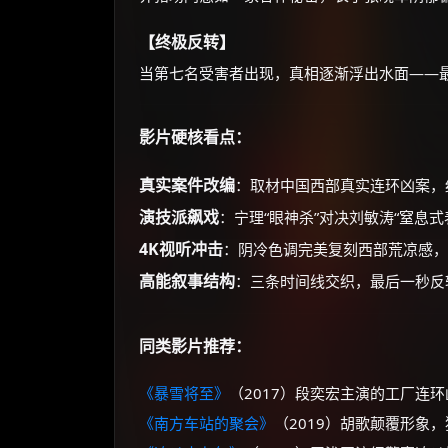
【终极反转】
当第七名受害者出现，真相逐渐浮出水面——
影片硬核看点：
真实案件改编
：取材中国西部真实连环凶案，
演技派飙戏
：宁理“眼神杀”对决刘敏涛“窒息
4K视听冲击
：阴冷色调完美复刻西部荒凉感，
高能叙事结构
：三条时间线交织，最后一秒反
同类影片推荐：
《暴雪将至》
（2017）段奕宏主演的工厂连
《南方车站的聚会》
（2019）胡歌颠覆形象