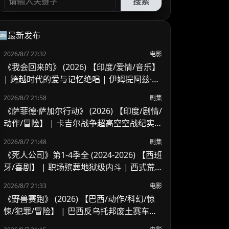
搜索
🆕最新发布
2026/8/7 22:32
电影
《我会回来的》 (2026) 【印度/爱情/音乐】
| 跨越时代的爱与记忆绝唱 | 伊姆提阿兹·阿
里又一深情力作
2026/8/7 21:58
剧集
《萨菲德·萨加尔行动》 (2026) 【印度/剧情/
动作/冒险】 | 卡吉尔战争超高空空战纪实 |
印度空军绝境反击的历史实录
2026/8/7 21:48
剧集
《死人公司》第1-4季全 (2024-2026) 【西班
牙/喜剧】 | 职场殡葬地狱级内斗 | 西式荒
诞黑色幽默冷门佳作
2026/8/7 21:33
电影
《野兽赛跑》 (2026) 【巴西/动作/科幻/惊
悚/犯罪/冒险】 | 巴西反乌托邦废土赛车竞
技 | 费尔南多·梅里尔斯执导反抗史诗