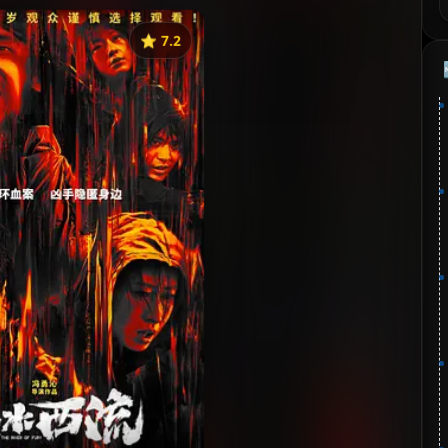
⭐️ 7.2
《怒水西流》
⭐
分：7.2 | 🎬 2025年
夸克网盘
百度网盘
🧧️
失效请反馈