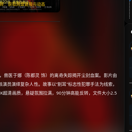
翻转：获取网盘链接与动态
案，兽医于娜（陈都灵 饰）的离奇失踪揭开尘封血案。影片由
演员演绎复杂人性。故事以“割耳”标志性犯罪手法为线索，
K超清画质，悬疑氛围拉满，90分钟高能反转，文件大小2.5