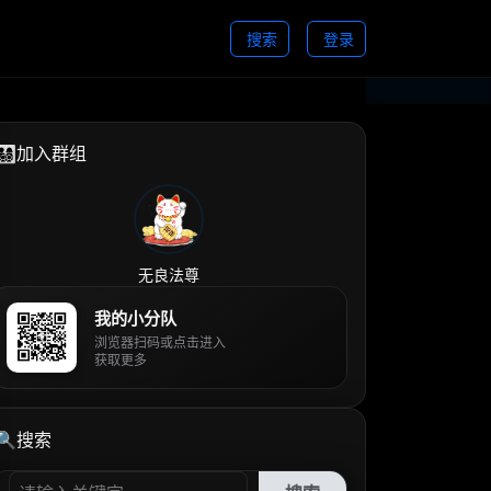
搜索
登录
👨‍👩‍👧‍👦加入群组
无良法尊
我的小分队
浏览器扫码或点击进入
获取更多
🔍搜索