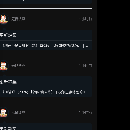
豪门的禁忌虐恋 | 现象级耽美神作《嫁入高门的男人》影
视化
无良法尊
1 小时前
更新04集
《现在不是出轨的问题》 (2026) 【韩国/剧情/惊悚】 | 阵
容豪华的韩式惊悚黑色幽默 | 金惠秀 x 赵汝贞强强联手
无良法尊
1 小时前
更新07集
《血战X》 (2026) 【韩国/真人秀】 | 极限生存综艺的王座
争霸战 | 脑力与体力的地狱级团战回归
无良法尊
1 小时前
更新05集