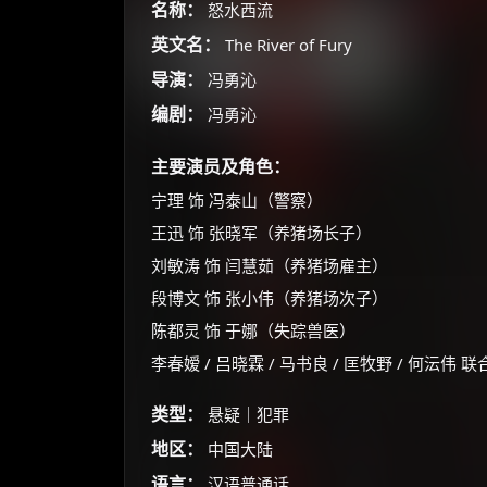
名称：
怒水西流
英文名：
The River of Fury
导演：
冯勇沁
编剧：
冯勇沁
主要演员及角色：
宁理 饰 冯泰山（警察）
王迅 饰 张晓军（养猪场长子）
刘敏涛 饰 闫慧茹（养猪场雇主）
段博文 饰 张小伟（养猪场次子）
陈都灵 饰 于娜（失踪兽医）
李春嫒 / 吕晓霖 / 马书良 / 匡牧野 / 何沄伟 
类型：
悬疑｜犯罪
地区：
中国大陆
语言：
汉语普通话