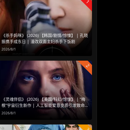
1
《杀手妈咪》 (2026) 【韩国/剧情/惊悚】 | 孔晓
振携手成东日 | 漫改双面主妇杀手下饭剧
2026/8/1
2
《灵魂伴侣》 (2026) 【美国/科幻/惊悚】 | “梅
根”宇宙衍生新作 | 人工智能爱意变质引发致命
危机
2026/8/1
3