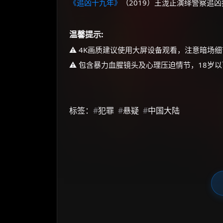
《追凶十九年》
（2019）王泷正演绎警察追
温馨提示:
⚠️ 4K画质建议使用大屏设备观看，注意暗场
⚠️ 包含暴力血腥镜头及心理压迫情节，18岁
标签：
#
犯罪
#
悬疑
#
中国大陆