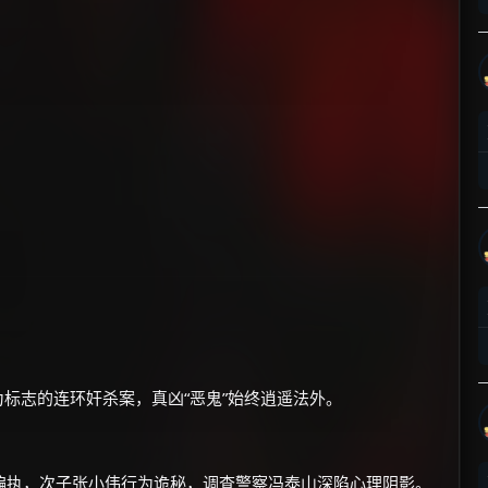
×
🧧 福利领取站
☕
朋友们辛苦了 💦
你需要的各种会员，都可低价购买！
如夸克12个月送14天 最低75元！
价格有浮动，请直接搜索查最低价！
为标志的连环奸杀案，真凶“恶鬼”始终逍遥法外。
还有支付宝现金红包、外卖红包、
优惠券、活动红包，每日可领。
偏执，次子张小伟行为诡秘，调查警察冯泰山深陷心理阴影。