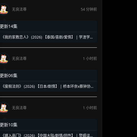
无良法尊
54 分钟前
更新14集
《我的家教恋人》 (2026) 【泰国/喜剧/爱情】 | 学渣学霸
的逗趣补习罗曼史 | 2026盛夏必看爆笑欢喜冤家
无良法尊
1 小时前
更新06集
《度假法则》 (2026) 【日本/剧情】 | 桥本环奈x蔡钟协跨
国轻喜迷思 | 适合下饭放松的日韩海滨漫改小品
无良法尊
1 小时前
更新10集
《嫁入高门》 (2026) 【中国大陆/剧情/同性】 | 赘婿误入