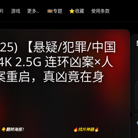
片
游戏
更多..
🎞️专题
⭐️收藏
使用条款
25) 【悬疑/犯罪/中国
K 2.5G 连环凶案×人
悬案重启，真凶竟在身
👇翻转海报！
🔥找片神器🔥