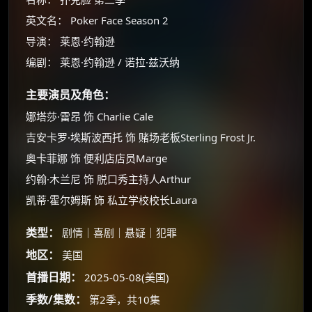
英文名： Poker Face Season 2
导演： 莱恩·约翰逊
编剧： 莱恩·约翰逊 / 诺拉·兹沃纳
主要演员及角色：
娜塔莎·雷昂 饰 Charlie Cale
吉安卡罗·埃斯波西托 饰 赌场老板Sterling Frost Jr.
奥卡菲娜 饰 便利店店员Marge
约翰·木兰尼 饰 脱口秀主持人Arthur
凯蒂·霍尔姆斯 饰 私立学校校长Laura
类型：
剧情｜喜剧｜悬疑｜犯罪
×
地区：
美国
🧧 福利领取站
首播日期：
2025-05-08(美国)
☕
季数/集数：
第2季，共10集