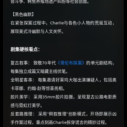
会斗争、鳄鱼养殖场遗产纠纷等社会剖面。
【黑色幽默】
在紧张探案过程中，Charlie与各色小人物的荒诞互动，
展现美式冷幽默与人文关怀。
剧集硬核看点：
复古叙事： 致敬70年代
《哥伦布探案》
的单元剧结构，
每集独立成篇又暗藏主线伏笔。
全明星客串： 每集邀请好莱坞大咖出演嫌疑人，包括奥
卡菲娜、约翰·赵等惊喜亮相。
胶片美学： 采用35mm胶片拍摄，呈现复古公路电影质
感与霓虹灯美学。
反套路推理： 采用"倒叙推理"创新模式，开场即展示凶
手作案过程，重点刻画Charlie拆穿谎言的精妙过程。