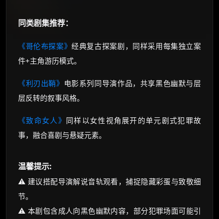
同类剧集推荐：
《哥伦布探案》
经典复古探案剧，同样采用每集独立案
件+主角游历模式。
《利刃出鞘》
电影系列同导演作品，共享黑色幽默与层
层反转的叙事风格。
《致命女人》
同样以女性视角展开的单元剧式犯罪故
事，融合喜剧与悬疑元素。
温馨提示:
⚠️ 建议搭配导演解说音轨观看，捕捉隐藏彩蛋与致敬细
节。
⚠️ 本剧包含成人向黑色幽默内容，部分犯罪场面可能引