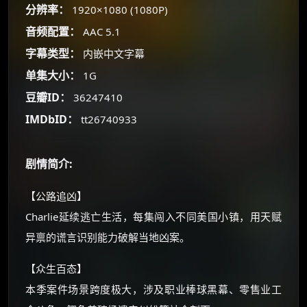
分辨率：
1920×1080 (1080P)
朋友们辛苦了 💦
音频配置：
AAC 5.1
你需要的各种会员，都可低价购买！
字幕类型：
内嵌中文字幕
如夸克12个月送14天 最低75元！
单集大小：
1G
价格有浮动，请直接搜索查最低价！
豆瓣ID：
36247410
还有支付宝现金红包、外卖红包、
优惠券、活动红包，每日可领。
IMDbID：
tt26740933
⚡
前往【大淘客】领红包
剧情简介:
☕ 海外大侠？通过 Ko-fi 赐茶
【公路追凶】
Charlie延续逃亡生活，每集闯入不同美国小镇，用天赋
异禀的谎言识别能力破解当地凶案。
【众生百态】
本季案件场景跨度极大，涉及职业棒球黑幕、零售业工