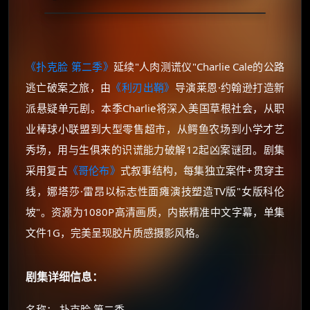
《扑克脸 第二季》
延续"人肉测谎仪"Charlie Cale的公路
逃亡破案之旅，由
《利刃出鞘》
导演莱恩·约翰逊打造新
派悬疑单元剧​。本季Charlie将深入美国草根社会，从职
业棒球小联盟到大型零售超市，从鳄鱼农场到小学才艺
秀场，用与生俱来的识谎能力破解12起凶案谜团​。剧集
采用复古
《哥伦布》
式叙事结构，每集独立案件+贯穿主
线，娜塔莎·雷昂以标志性面瘫演技塑造TV版"女版科伦
坡"​。资源为1080P高清画质，内嵌精准中文字幕，单集
文件1G，完美呈现胶片质感摄影风格。
剧集详细信息：
名称： 扑克脸 第二季