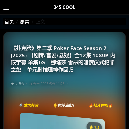
345.COOL
首页
剧集
正文
《扑克脸》第二季 Poker Face Season 2
(2025) 【剧情/喜剧/悬疑】全12集 1080P 内
嵌字幕 单集1G | 娜塔莎·雷昂的测谎仪式犯罪
之旅 | 单元剧推理神作回归
无良法尊
发表于 2025/5/9 11:25
🔍站内搜索
👇翻转海报！
🔥找片神器🔥
⭐️ 7.5
《扑克脸》