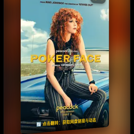
收藏
⭐
⭐️ 评分：7.5 | 🎬 2023年
✅ 已完结
夸克网盘
🧧️
天天领红包
失效请反馈
🔄 点击翻转：获取网盘链接与动态