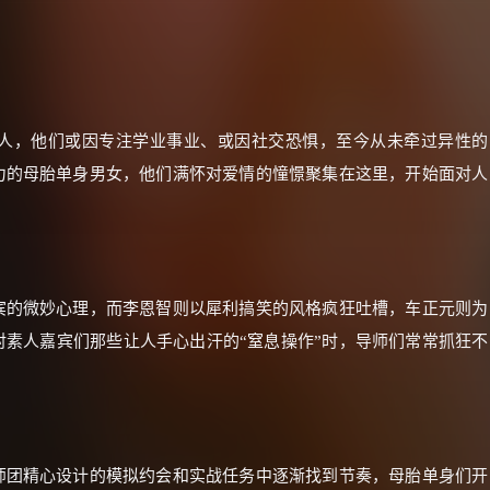
人，他们或因专注学业事业、或因社交恐惧，至今从未牵过异性的
力的母胎单身男女，他们满怀对爱情的憧憬聚集在这里，开始面对人
×
🧧 福利领取站
宾的微妙心理，而李恩智则以犀利搞笑的风格疯狂吐槽，车正元则为
素人嘉宾们那些让人手心出汗的“窒息操作”时，导师们常常抓狂不
☕
朋友们辛苦了 💦
你需要的各种会员，都可低价购买！
师团精心设计的模拟约会和实战任务中逐渐找到节奏，母胎单身们开
如夸克12个月送14天 最低75元！