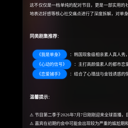
这不仅仅是一档单纯的配对节目，更是一部实用的
地表达好感等核心社交痛点进行了深度拆解，对单
同类剧集推荐
：
《我是单身》
：韩国现象级相亲素人真人秀
《心动的信号》
：主打高颜值素人的都市恋
《恋爱捕手》
：结合了心理战与金钱诱惑的
温馨提示
：
⚠️ 节目第二季于2026年7月7日刚刚迎来全球首
⚠️ 嘉宾在初期约会中可能会出现较为严重的尴尬