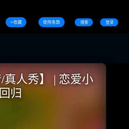
⭐️收藏
使用条款
搜索
登录
/真人秀】 | 恋爱小
艺回归