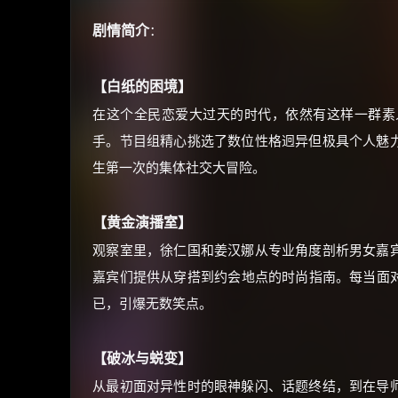
剧情简介
：
【白纸的困境】
在这个全民恋爱大过天的时代，依然有这样一群素
手。节目组精心挑选了数位性格迥异但极具个人魅
生第一次的集体社交大冒险。
【黄金演播室】
观察室里，徐仁国和姜汉娜从专业角度剖析男女嘉
嘉宾们提供从穿搭到约会地点的时尚指南。每当面对
已，引爆无数笑点。
【破冰与蜕变】
从最初面对异性时的眼神躲闪、话题终结，到在导