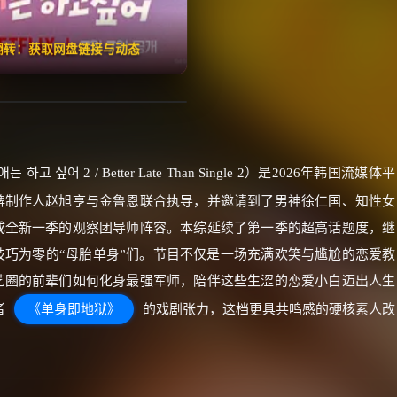
🧧️
失效请反馈
红包
击翻转：获取网盘链接与动态
하고 싶어 2 / Better Late Than Single 2）是2026年韩国流媒体平
牌制作人赵旭亨与金鲁恩联合执导，并邀请到了男神徐仁国、知性女
成全新一季的观察团导师阵容。本综延续了第一季的超高话题度，继
巧为零的“母胎单身”们。节目不仅是一场充满欢笑与尴尬的恋爱教
艺圈的前辈们如何化身最强军师，陪伴这些生涩的恋爱小白迈出人生
者
《单身即地狱》
的戏剧张力，这档更具共鸣感的硬核素人改