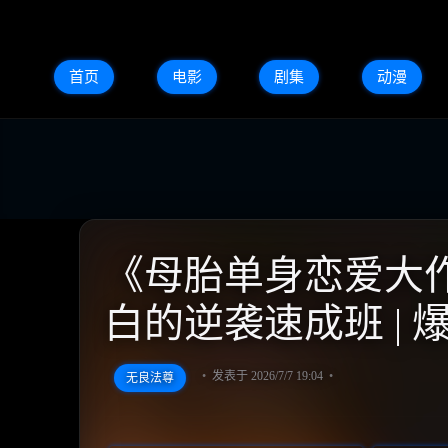
首页
电影
剧集
动漫
《母胎单身恋爱大作战2
白的逆袭速成班 |
发表于 2026/7/7 19:04
无良法尊