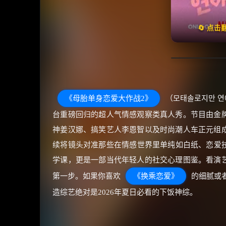
天天领
🔄 点
《母胎单身恋爱大作战2》
（모태솔로지만 연애는 
台重磅回归的超人气情感观察类真人秀。节目由金
神姜汉娜、搞笑艺人李恩智以及时尚潮人车正元组
续将镜头对准那些在情感世界里单纯如白纸、恋爱技
学课，更是一部当代年轻人的社交心理图鉴。看演
第一步。如果你喜欢
《换乘恋爱》
的细腻或
造综艺绝对是2026年夏日必看的下饭神综。