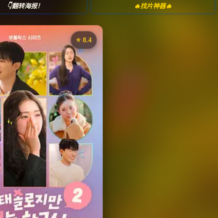
👇翻转海报！
🔥找片神器🔥
⭐️ 8.4
《母胎单身恋爱大作战》
评分：8.4 | 🎬 2025年
✅ 已完结
夸克网盘