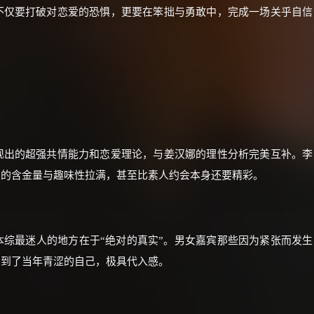
不仅要打破对恋爱的恐惧，更要在笨拙与勇敢中，完成一场关乎自信
价格有浮动，请直接搜索查最低价！
还有支付宝现金红包、外卖红包、
优惠券、活动红包，每日可领。
⚡
前往【大淘客】领红包
☕ 海外大侠？通过 Ko-fi 赐茶
现出的超强共情能力和恋爱理论，与姜汉娜的理性分析完美互补。李
室的含金量与趣味性拉满，甚至比素人约会本身还要精彩。
综最迷人的地方在于“绝对的真实”。男女嘉宾那些因为紧张而发生
看到了当年青涩的自己，极具代入感。