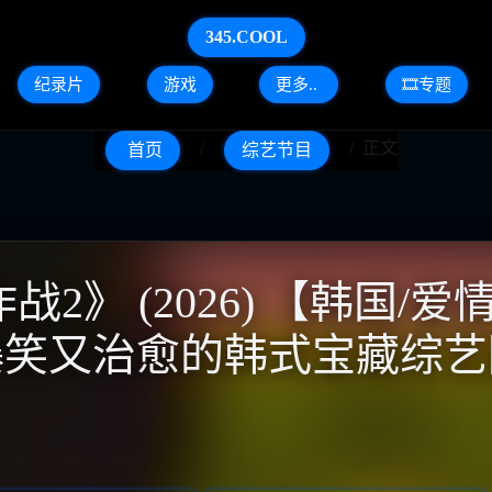
345.COOL
纪录片
游戏
更多..
🎞️专题
正文
首页
综艺节目
》 (2026) 【韩国/爱情
 爆笑又治愈的韩式宝藏综