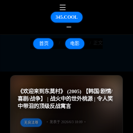
345.COOL
正文
首页
电影
《欢迎来到东莫村》 (2005) 【韩国/剧情/
喜剧/战争】 | 战火中的世外桃源 | 令人笑
中带泪的顶级反战寓言
发表于 2026/6/3 18:09
无良法尊