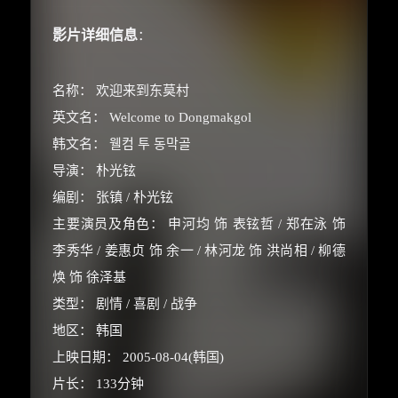
影片详细信息
：
名称： 欢迎来到东莫村
英文名： Welcome to Dongmakgol
韩文名： 웰컴 투 동막골
导演： 朴光铉
编剧： 张镇 / 朴光铉
主要演员及角色： 申河均 饰 表铉哲 / 郑在泳 饰
李秀华 / 姜惠贞 饰 余一 / 林河龙 饰 洪尚相 / 柳德
焕 饰 徐泽基
类型： 剧情 / 喜剧 / 战争
地区： 韩国
上映日期： 2005-08-04(韩国)
片长： 133分钟