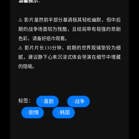
温馨提示
：
⚠️ 影片虽然前半部分基调极其轻松幽默，但中后
期的战争场面较为残酷，且结局带有极强的悲剧
色彩，请备好纸巾观看。
⚠️ 影片片长133分钟，前期的世界观铺垫较为细
腻，建议静下心来沉浸式体会导演在细节中埋藏
的隐喻。
标签：
#
喜剧
#
战争
#
剧情
#
韩国