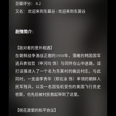
豆瓣评分： 8.2
又名： 欢迎来到东幕谷 / 欢迎来到东莫谷
剧情简介
：
【敌对者的意外相遇】
在朝鲜战争激战正酣的1950年，落魄的韩国国军
逃兵表铉哲（申河均 饰）与同伴在山中迷路，误
打误撞进入了一个名为东莫村的偏远村庄。与此
同时，一支由李秀华（郑在泳 饰）率领的朝鲜人
×
🧧 福利领取站
民军残兵，以及一名因坠机受伤的美国飞行员史
密斯，也先后被村民救起带到了这里。
☕
【桃花源里的和平协议】