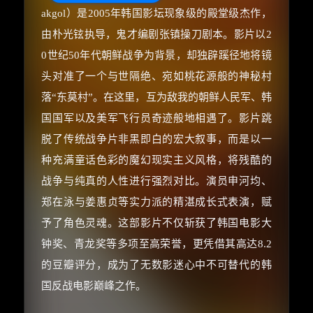
akgol）是2005年韩国影坛现象级的殿堂级杰作，
由朴光铉执导，鬼才编剧张镇操刀剧本。影片以2
0世纪50年代朝鲜战争为背景，却独辟蹊径地将镜
头对准了一个与世隔绝、宛如桃花源般的神秘村
落“东莫村”。在这里，互为敌我的朝鲜人民军、韩
国国军以及美军飞行员奇迹般地相遇了。影片跳
脱了传统战争片非黑即白的宏大叙事，而是以一
种充满童话色彩的魔幻现实主义风格，将残酷的
战争与纯真的人性进行强烈对比。演员申河均、
郑在泳与姜惠贞等实力派的精湛成长式表演，赋
予了角色灵魂。这部影片不仅斩获了韩国电影大
钟奖、青龙奖等多项至高荣誉，更凭借其高达8.2
的豆瓣评分，成为了无数影迷心中不可替代的韩
国反战电影巅峰之作。