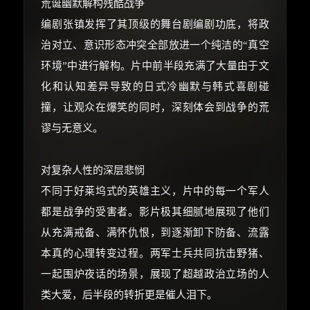
荒诞幽默解构残酷战争
编剧张镇发挥了其顶级的舞台剧编剧功底，将政
治对立、意识形态冲突全部放进一个纯洁的“真空
环境”中进行解构。片中前半段充满了大量由于文
化和认知差异导致的日式冷幽默与韩式喜剧碰
撞，让观众在爆笑的同时，深刻体会到战争的荒
谬与无意义。
对复杂人性的深层悲悯
不同于好莱坞式的英雄主义，片中的每一个军人
都是战争的受害者。影片极其细腻地展现了他们
从充满戒备、满怀仇恨，到逐渐卸下防备、流露
本真的心理转变过程。两军士兵共同抗击野猪、
一起围炉夜话的场景，展现了超越政治立场的人
类大爱，后半段的转折更是催人泪下。