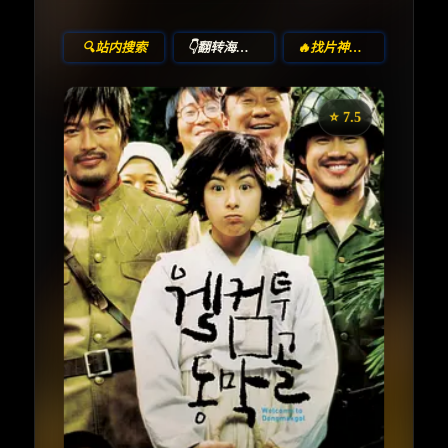
🔍站内搜索
👇翻转海报！
🔥找片神器🔥
⭐️ 7.5
《欢迎来到东莫村》
收藏
⭐
⭐️ 评分：7.5 | 🎬 2005年
夸克网盘
百度网盘