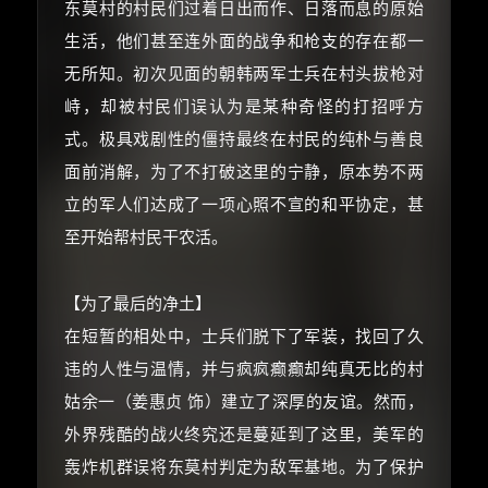
东莫村的村民们过着日出而作、日落而息的原始
朋友们辛苦了 💦
生活，他们甚至连外面的战争和枪支的存在都一
你需要的各种会员，都可低价购买！
无所知。初次见面的朝韩两军士兵在村头拔枪对
如夸克12个月送14天 最低75元！
价格有浮动，请直接搜索查最低价！
峙，却被村民们误认为是某种奇怪的打招呼方
式。极具戏剧性的僵持最终在村民的纯朴与善良
还有支付宝现金红包、外卖红包、
优惠券、活动红包，每日可领。
面前消解，为了不打破这里的宁静，原本势不两
立的军人们达成了一项心照不宣的和平协定，甚
⚡
前往【大淘客】领红包
至开始帮村民干农活。
☕ 海外大侠？通过 Ko-fi 赐茶
【为了最后的净土】
在短暂的相处中，士兵们脱下了军装，找回了久
违的人性与温情，并与疯疯癫癫却纯真无比的村
姑余一（姜惠贞 饰）建立了深厚的友谊。然而，
外界残酷的战火终究还是蔓延到了这里，美军的
轰炸机群误将东莫村判定为敌军基地。为了保护