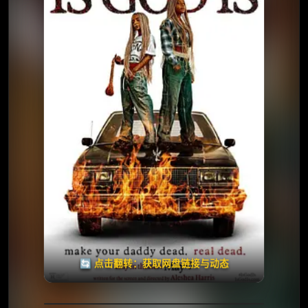
⭐️ 评分：5.1 | 🎬 2026年
夸克网盘
百度网盘
🧧️
天天领红包
失效请反馈
🔄 点击翻转：获取网盘链接与动态