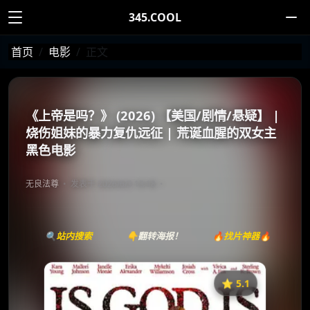
345.COOL
首页
电影
正文
《上帝是吗？》 (2026) 【美国/剧情/悬疑】 |
烧伤姐妹的暴力复仇远征 | 荒诞血腥的双女主
黑色电影
无良法尊
发表于 2026/6/3 13:18
🔍站内搜索
👇翻转海报！
🔥找片神器🔥
⭐️ 5.1
《上帝是吗？》
收藏
⭐