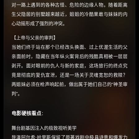
对一路上遇到的各种古怪、危险的边缘人物。随着距离
生父隐居的别墅越来越近，姐姐的冷酷果敢与妹妹的内
⚡
前往【大淘客】领红包
心动摇形成了强烈的冲突。
☕ 海外大侠？通过 Ko-fi 赐茶
【上帝与父亲的审判】
当她们终于站在那个已经改头换面、过上优渥生活的父
亲面前时，隐藏在当年纵火案背后的残酷真相被一层层
剥开。面对眼前的仇人与新的家庭，这场旅行的终点究
竟是彻底的复仇宣泄，还是一场关于灵魂宽恕的救赎？
两姐妹必须在枪声响起前，做出属于她们自己的“神圣审
判”。
电影硬核看点
：
舞台剧基因注入的极致视听美学
导演阿尔希·哈里斯保留了原著戏剧中极具诗意和爆发力