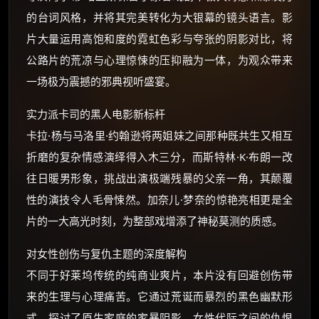
的台词风格，并将其完美转化为大银幕的镜头语言。影
片大量运用高饱和度的霓虹色彩与夸张的阴影对比，将
公路片的荒凉与心理惊悚的压抑融为一体，为观众带来
一场极为震撼的邪典视听盛宴。
实力派卡司的黑人电影新标杆
卡拉·杨与马洛里·约翰逊将两姐妹之间那种既共生又相互
折磨的复杂情感演绎得入木三分，而斯特林·K·布朗一改
往日暖男形象，挑战出演极端残暴的父亲一角，其颠覆
性的演技令人毛骨悚然。加奈儿·梦奈的惊艳亮相更是全
片的一大高光时刻，为整部戏增添了神秘莫测的质感。
对女性创伤与复仇主题的深度解构
不同于好莱坞传统的纯商业爽片，本片没有回避创伤带
来的生理与心理痛苦。它通过荒诞而暴烈的黑色幽默形
式，探讨了原生家庭的家暴阴影、女性代际之间的仇恨