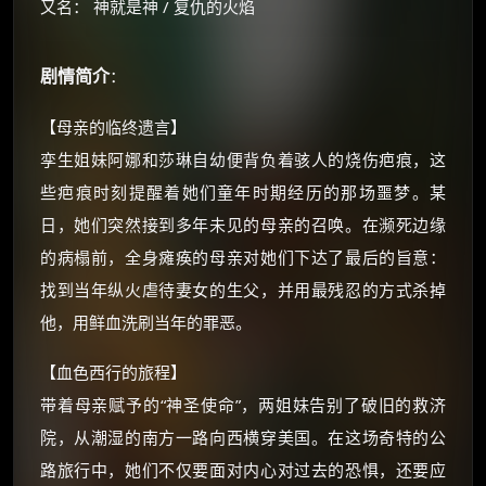
又名： 神就是神 / 复仇的火焰
剧情简介
：
【母亲的临终遗言】
孪生姐妹阿娜和莎琳自幼便背负着骇人的烧伤疤痕，这
些疤痕时刻提醒着她们童年时期经历的那场噩梦。某
×
🧧 福利领取站
日，她们突然接到多年未见的母亲的召唤。在濒死边缘
的病榻前，全身瘫痪的母亲对她们下达了最后的旨意：
☕
找到当年纵火虐待妻女的生父，并用最残忍的方式杀掉
他，用鲜血洗刷当年的罪恶。
朋友们辛苦了 💦
【血色西行的旅程】
你需要的各种会员，都可低价购买！
如夸克12个月送14天 最低75元！
带着母亲赋予的“神圣使命”，两姐妹告别了破旧的救济
价格有浮动，请直接搜索查最低价！
院，从潮湿的南方一路向西横穿美国。在这场奇特的公
还有支付宝现金红包、外卖红包、
路旅行中，她们不仅要面对内心对过去的恐惧，还要应
优惠券、活动红包，每日可领。