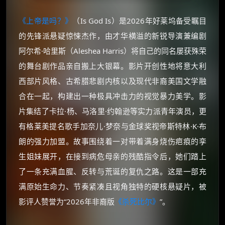
《上帝是吗？》
（Is God Is）是2026年好莱坞备受瞩目
的先锋派悬疑惊悚杰作，由才华横溢的新锐导演兼编剧
阿尔希·哈里斯（Aleshea Harris）将自己的同名屡获殊荣
的舞台剧作品亲自搬上大银幕。影片开创性地将意大利
西部片风格、古希腊悲剧内核以及现代非裔美国文学融
合在一起，构建出一种极具冲击力的视觉暴力美学。影
片集结了卡拉·杨、马洛里·约翰逊等实力派青年演员，更
有格莱美提名歌手加奈儿·梦奈与金球奖视帝斯特林·K·布
朗的强力加盟。故事围绕着一对带着满身烧伤疤痕的孪
生姐妹展开，在接到病危母亲的残酷指令后，她们踏上
了一条充满血腥、反转与荒诞的复仇之路。这是一部充
满原始生命力、节奏紧凑且视角独特的硬核悬疑片，被
影评人赞誉为“2026年非裔版
《杀死比尔》
”。