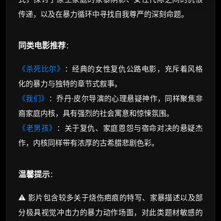
传递，以及在暴力循环中寻找自我尊严的深刻命题。
同类电影推荐
：
《杀死比尔》
：经典的女性复仇公路电影，充斥着风格
化的暴力与独特的章节式叙事。
《我们》
：乔丹·皮尔导演的心理悬疑神作，同样聚焦非
裔家庭内核，具有强烈的社会寓意和惊悚氛围。
《老男孩》
：关于复仇、家庭恩怨与宿命对决的悬疑杰
作，内核同样带有浓厚的古希腊悲剧色彩。
温馨提示
：
⚠️ 影片包含较多关于烧伤疤痕的特写、家暴描述以及部
分极具视觉冲击力的暴力动作场面，对此类题材敏感的