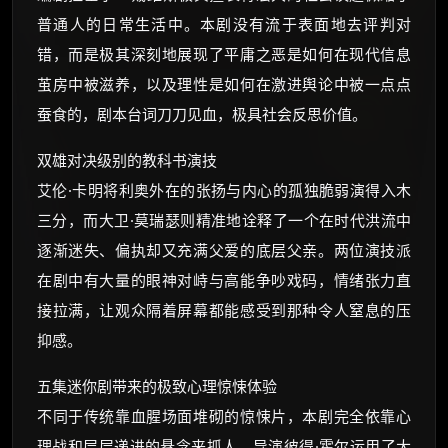
普通人的日常生活中。本剧没有流于表面地去评判对
错，而是极其深刻地展现了平庸之恶是如何在现代信息
茧房中被滋养，以及理性是如何在激进舆论中被一点点
蚕食的，剧本台词刀刀见血，极具社会反思价值。
双雄对决级别的教科书演技
艾伦·卡明将利奥外在的张扬与内心的孤独脆弱演得入木
三分，而大卫·莫瑞瑟则精准地诠释了一个在时代洪流中
逐渐迷失、偏执却又充满父爱的底层父亲。两位演技派
在剧中有大量的眼神对峙与高能争吵戏码，情绪张力直
接拉满，让观众隔着屏幕都能感受到那种令人窒息的压
抑感。
五集迷你剧带来的极致心理惊悚体验
不同于传统靠血腥场面堆砌的惊悚片，本剧完全依靠心
理战和层层递进的悬念来抓人。导演彼得·霍尔运用了大