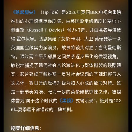
《踮起脚尖》
（Tip Toe）是2026年英国BBC电视台重磅
推出的心理惊悚迷你剧集，由英国殿堂级编剧拉塞尔·T·
戴维斯（Russell T. Davies）倾力打造，并由著名导演彼
得·霍尔执导。该剧集结了艾伦·卡明、大卫·莫瑞瑟等一众
英国国宝级实力派演员。故事将镜头对准了当代曼彻斯
特，通过两个平凡邻居之间关系逐步恶化的微观视角，
敏锐地捕捉了现代社会言论激进化与群体撕裂的残酷现
实。影片延续了戴维斯一贯对社会议题的辛辣洞察与人
文关怀，将日常的摩擦升级为扣人心弦的致命对峙。这
是一部节奏紧凑、张力十足的英伦硬核惊悚之作，被媒
体誉为“属于这个时代的
《黑镜》
式警示录”，绝对是202
6年夏季最不容错过的口碑神剧。
剧集详细信息
：