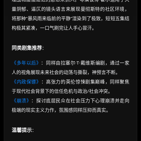
量阴郁、逼仄的镜头语言来展现曼彻斯特的社区环境，
将那种“暴风雨来临前的平静”渲染到了极致，短短五集结
构极其紧凑，一口气刷完让人手心冒汗。
同类剧集推荐
：
《多年以后》
：同样由拉塞尔·T·戴维斯编剧，通过一家
人的视角展现未来社会的动荡与撕裂，神预言不断。
《内政保镖》
：高张力的英伦惊悚剧集巅峰，同样聚焦
于现代社会背景下的信任危机与政治/社会冲突。
《崩溃》
：探讨底层民众在社会压力下心理崩溃并走向
极端的现实主义力作，氛围感同样压抑而真实。
温馨提示
：