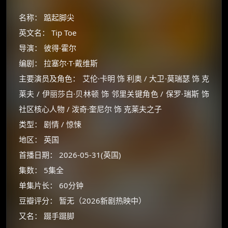
名称： 踮起脚尖
英文名： Tip Toe
导演： 彼得·霍尔
编剧： 拉塞尔·T·戴维斯
主要演员及角色： 艾伦·卡明 饰 利奥 / 大卫·莫瑞瑟 饰 克
莱夫 / 伊丽莎白·贝林顿 饰 邻里关键角色 / 保罗·瑞斯 饰
社区核心人物 / 泼奇·奎尼尔 饰 克莱夫之子
类型： 剧情 / 惊悚
地区： 英国
首播日期： 2026-05-31(英国)
集数： 5集全
单集片长： 60分钟
豆瓣评分： 暂无（2026新剧热映中）
又名： 蹑手蹑脚