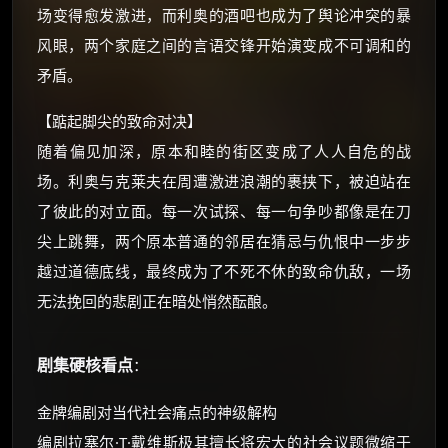
还有支付宝现金红包、外卖红包、
场变得愈发激进，而利奥的酒吧也成为了舆论冲突的暴
优惠券、活动红包，每日可领。
风眼，两个家庭之间的言语交锋开始演变成不可调和的
矛盾。
⚡
前往【大淘客】领红包
【踮起脚尖的致命对决】
☕ 海外大侠？通过 Ko-fi 赐茶
随着偏见加深，原本和睦的街区变成了人人自危的战
场。利奥与克莱夫在周遭激进浪潮的裹挟下，被迫站在
了彼此的对立面。每一次试探、每一句争吵都像是在刀
尖上跳舞，两个原本普通的邻居在猜忌与仇恨中一步步
越过道德底线，最终成为了不死不休的致命仇敌，一场
无法挽回的悲剧正在暗处悄然酝酿。
剧集硬核看点
：
金牌编剧对当代社会痛点的神级解构
编剧拉塞尔·T·戴维斯极其擅长将宏大的社会议题微缩于