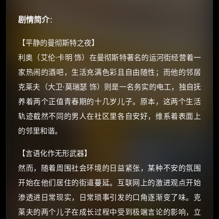
剧情简介
：
【平静的曼彻斯特之夜】
利奥（艾伦·卡明 饰）在曼彻斯特著名的运河街经营着一
家热闹的酒吧，生活充满色彩且自由随性；而他的邻居
克莱夫（大卫·莫瑞瑟 饰）则是一名务实的电工，独自抚
养着两个正值青春期的十几岁儿子。原本，这两个生活
×
🧧 福利领取站
轨迹截然不同的男人在社区里各自安好，维系着表面上
的邻里和谐。
☕
【言语化作无形武器】
然而，随着周围社会环境的日益紧张，某种不安的氛围
朋友们辛苦了 💦
开始在他们居住的街道蔓延。互联网上的激进观点开始
你需要的各种会员，都可低价购买！
如夸克12个月送14天 最低75元！
渗透进日常现实，日常琐事引发的口角逐渐变了味。克
价格有浮动，请直接搜索查最低价！
莱夫的两个儿子在成长过程中受到极端言论的影响，立