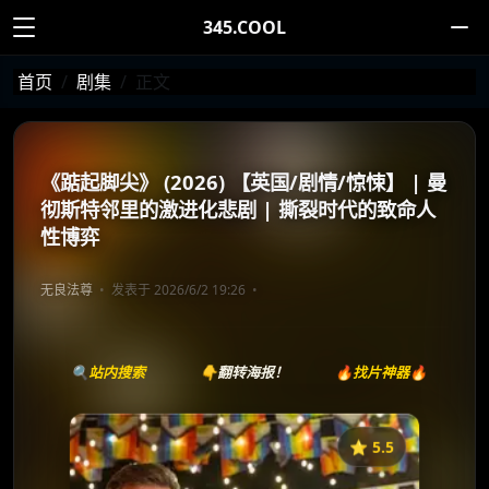
345.COOL
首页
剧集
正文
《踮起脚尖》 (2026) 【英国/剧情/惊悚】 | 曼
彻斯特邻里的激进化悲剧 | 撕裂时代的致命人
性博弈
无良法尊
发表于 2026/6/2 19:26
🔍站内搜索
👇翻转海报！
🔥找片神器🔥
⭐️ 5.5
《踮起脚尖》
收藏
⭐