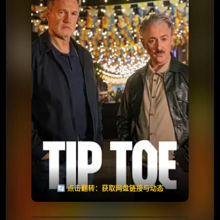
⭐️ 评分：5.5 | 🎬 2026年
✅ 已完结
夸克网盘
🧧️
天天领红包
失效请反馈
🔄 点击翻转：获取网盘链接与动态