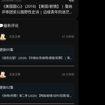
2026/8/8 15:20
电影
《美国甜心》 (2016) 【美国/剧情】 | 戛纳
评审团奖公路野性史诗 | 边缘青年的迷茫、
浪荡与青春狂想
💬最新评论
无良法尊
47 分钟前
更新05集
《成名在望》 (2026) 【中国台湾/剧情/悬疑/犯罪】 | 青
春真相与权力赎罪的悬疑名场面 | 视帝级阵容高能对决
无良法尊
48 分钟前
更新02集
《财阀X刑警》第二季 (2026) 【韩国/剧情/动作/犯罪/喜
剧】 | 钞能力刑警华丽回归 | 豪门资本与警界危机的全新
碰撞