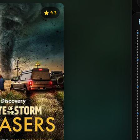
⭐️ 9.3
《In the Eye of the Storm: Chasers》
分：9.3 | 🎬 2026年
📺 连载中
夸克网盘
百度网盘
🧧️
失效请反馈