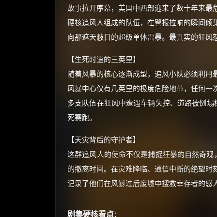
故事拉开序幕，美国中西部迎来了数十年来最
硬核追风人组成的队伍，在警报拉响的瞬间倾
向那遮天蔽日的超级单体雷暴。最真实的狂风
【生死时速的三英里】
随着风暴的核心逐渐成型，追风小队必须利用
风暴中心仅有几英里的极度危险地带，任何一
多支队伍在狂风中遭遇车辆失控、道路被倒塌树
死赛跑。
【天灾背后的守护者】
这群追风人的使命不仅是捕捉狂暴的自然奇观，
的撤离时间。在灾难降临、通信中断的绝望时
记录了他们在风暴过后废墟中搜救幸存者的感
剧集硬核看点
：