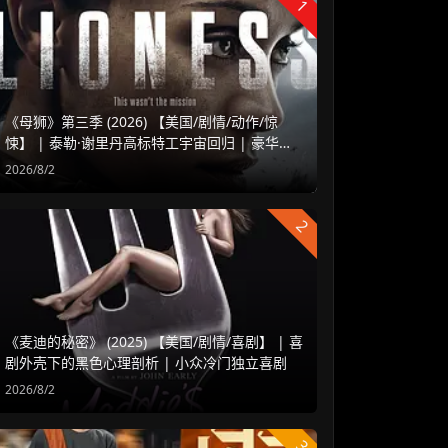
1
《母狮》第三季 (2026) 【美国/剧情/动作/惊
悚】 | 泰勒·谢里丹高标特工宇宙回归 | 豪华阵
容延续高水准硬核谍战
2026/8/2
2
《麦迪的秘密》 (2025) 【美国/剧情/喜剧】 | 喜
剧外壳下的黑色心理剖析 | 小众冷门独立喜剧
2026/8/2
3