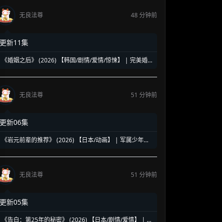
无良法尊
48 分钟前
更新11集
《婚姻之后》 (2026) 【韩国/剧情/爱情/惊悚】 | 完美婚
姻背后的致命绑架案 | 南宫珉绝境缉凶的悬疑反转神作
无良法尊
51 分钟前
更新06集
《岩元前辈的推荐》 (2026) 【日本/动画】 | 军属少年的
超自然浪漫调查 | 时代帷幕下的能力者奇谭
无良法尊
51 分钟前
更新05集
《告白：第25年的秘密》 (2026) 【日本/剧情/爱情】 | 松