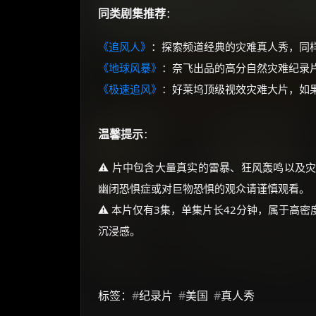
同类剧集推荐
：
《追风人》
：探索频道经典的灾难真人秀，同
《地球风暴》
：奈飞出品的高分自然灾难纪录
《极速追风》
：好莱坞顶级视效灾难大片，如
温馨提示
：
⚠️ 片中包含大量真实的雷暴、狂风轰鸣以及
幽闭恐惧症或对巨物恐惧的观众请谨慎观看。
⚠️ 本片仅有3集，单集片长42分钟，属于
沉浸感。
标签：
#
纪录片
#
美国
#
真人秀