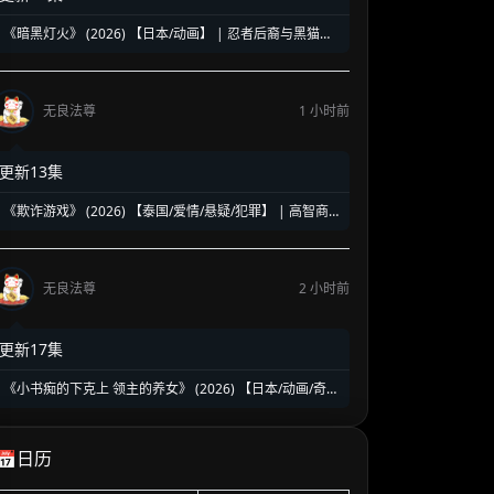
《暗黑灯火》 (2026) 【日本/动画】 | 忍者后裔与黑猫凶
星的契约决战 | 燃系热血新番《黑炬》引爆盛夏
无良法尊
1 小时前
更新13集
《欺诈游戏》 (2026) 【泰国/爱情/悬疑/犯罪】 | 高智商
骗局中的致命沉沦 | 泰式反转版《惊天魔盗团》
无良法尊
2 小时前
更新17集
《小书痴的下克上 领主的养女》 (2026) 【日本/动画/奇
幻】 | 活版印刷时代的开启与贵族斗争 | 2026春季热播的
异世界种田流巅峰动画第四季
📅日历