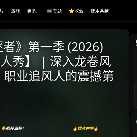
片
游戏
更多..
🎞️专题
⭐️收藏
使用条款
》第一季 (2026)
人秀】 | 深入龙卷风
| 职业追风人的震撼第
👇翻转海报！
🔥找片神器🔥