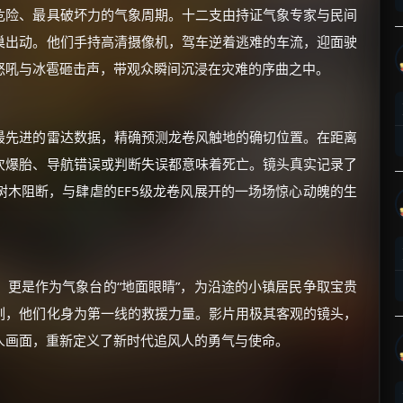
危险、最具破坏力的气象周期。十二支由持证气象专家与民间
巢出动。他们手持高清摄像机，驾车逆着逃难的车流，迎面驶
怒吼与冰雹砸击声，带观众瞬间沉浸在灾难的序曲之中。
最先进的雷达数据，精确预测龙卷风触地的确切位置。在距离
×
🧧 福利领取站
次爆胎、导航错误或判断失误都意味着死亡。镜头真实记录了
☕
木阻断，与肆虐的EF5级龙卷风展开的一场场惊心动魄的生
朋友们辛苦了 💦
你需要的各种会员，都可低价购买！
更是作为气象台的“地面眼睛”，为沿途的小镇居民争取宝贵
如夸克12个月送14天 最低75元！
刻，他们化身为第一线的救援力量。影片用极其客观的镜头，
价格有浮动，请直接搜索查最低价！
人画面，重新定义了新时代追风人的勇气与使命。
还有支付宝现金红包、外卖红包、
优惠券、活动红包，每日可领。