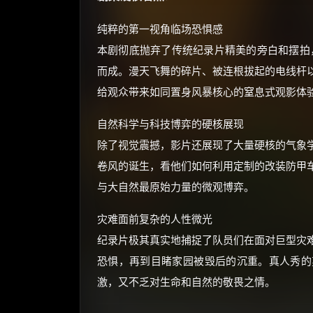
纯粹的第一视角临场恐惧感
本剧彻底抛弃了传统纪录片精美的旁白和摆拍
而成。漫天飞舞的碎片、被连根拔起的电线杆
给观众带来如同置身风暴核心的窒息式观影体
自然科学与科技博弈的硬核展现
除了视觉震撼，影片还展现了大量硬核的气象
卷风的诞生，看他们如何利用定制的改装防甲
与大自然最原始力量的微观博弈。
灾难面前复杂的人性微光
纪录片极其真实地捕捉了队员们在面对巨型灾
恐惧，再到目睹家园被毁后的沉重。真人秀的
激，又不乏对生命和自然的敬畏之情。