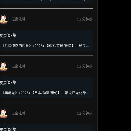
村北斗演绎致命暗恋执念 | 跨越岁月的爱欲与疯狂真相
无良法尊
52 分钟前
更新07集
《毛骨悚然的恋爱》 (2026) 【韩国/喜剧/爱情】 | 通灵继
承人碰瓷王牌检察官 | 经典见鬼女友的高能爆笑剧版翻拍
无良法尊
53 分钟前
更新07集
《猫与龙》 (2026) 【日本/动画/奇幻】 | 喷火巨龙化身暖
心“翅膀大叔” | 猛男必看的治愈系森林猫猫物语
无良法尊
53 分钟前
更新06集