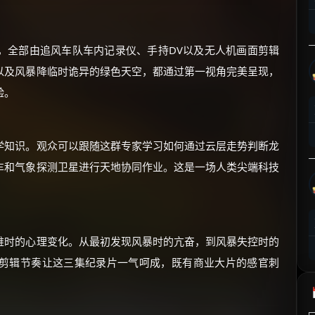
⚡
前往【大淘客】领红包
，全部由追风车队车内记录仪、手持DV以及无人机画面剪辑
☕ 海外大侠？通过 Ko-fi 赐茶
以及风暴降临时诡异的绿色天空，都通过第一视角完美呈现，
验。
学知识。观众可以跟随这群专家学习如何通过云层走势判断龙
车和气象探测卫星进行天地协同作业。这是一场人类尖端科技
难时的心理变化。从最初发现风暴时的亢奋，到风暴失控时的
剪辑节奏让这三集纪录片一气呵成，既有商业大片的感官刺