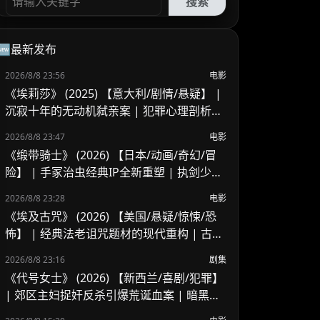
搜索
🆕最新发布
2026/8/8 23:56
电影
《埃莉莎》 (2025) 【意大利/剧情/悬疑】 |
沉寂十年的无动机弑亲案 | 犯罪心理剖析与
灵魂救赎之旅
2026/8/8 23:47
电影
《缎带骑士》 (2026) 【日本/动画/奇幻/冒
险】 | 手冢治虫经典IP全新重塑 | 执剑少女
的绝境反抗与英雄救赎
2026/8/8 23:28
电影
《埃及古咒》 (2026) 【美国/悬疑/惊悚/恐
怖】 | 经典法老诅咒题材的现代重构 | 古老
埃及巫术与家族阴谋的暗黑交织
2026/8/8 23:16
剧集
《代号女士》 (2026) 【新西兰/喜剧/犯罪】
| 郊区主妇捉奸反杀引爆荒诞血案 | 暗黑黑
色幽默版《致命女人》