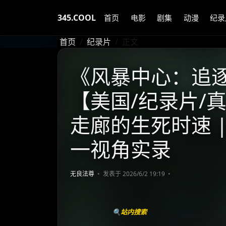
345.COOL
首页
电影
剧集
动漫
纪录
首页
纪录片
正文
《风暴中心：追逐者
【美国/纪录片/真
走廊的生死时速 
一视角实录
无良法尊
发表于 2026/6/2 19:19
🔍站内搜索