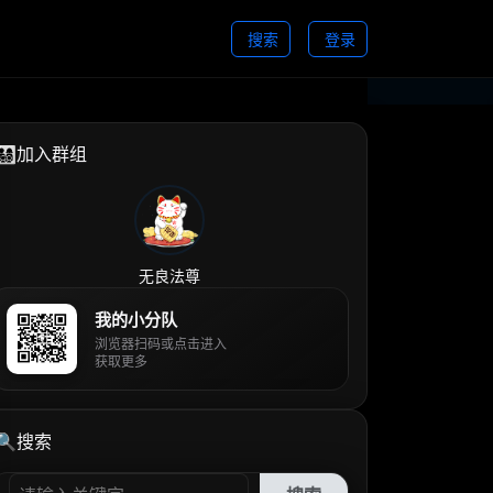
搜索
登录
👨‍👩‍👧‍👦加入群组
无良法尊
我的小分队
浏览器扫码或点击进入
获取更多
🔍搜索