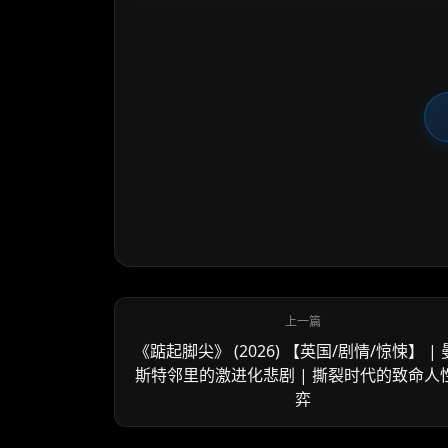
《踮起脚尖》 (2026) 【英国/剧情/惊悚】 |
斯特邻里的激进化悲剧 | 撕裂时代的致命人
弈