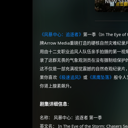
🔄 点击
《风暴中心：追逐者》
第一季（In The Eye of
牌Arrow Media重磅打造的硬核自然灾
用由十二支职业追风人队伍亲手拍摄的第一视
录了这群无畏的气象观测员在没有摄制组保护
这不仅是一部充满视觉震撼的自然奇观纪录片
果你喜欢
《极速追风》
或
《黑鹰坠落》
般令人
你肾上腺素飙升。
剧集详细信息
：
名称： 风暴中心：追逐者 第一季
英文名： In The Eye of the Storm: Chasers Se