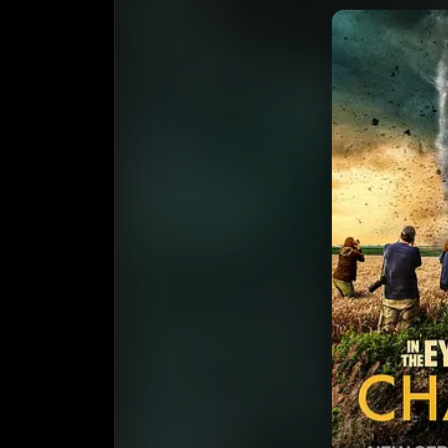
收藏
⭐
⭐️ 评
天天领红包