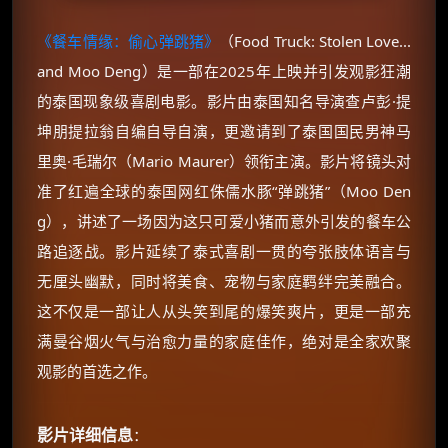
《餐车情缘：偷心弹跳猪》
（Food Truck: Stolen Love...
and Moo Deng）是一部在2025年上映并引发观影狂潮
的泰国现象级喜剧电影。影片由泰国知名导演查卢彭·提
坤朋提拉翁自编自导自演，更邀请到了泰国国民男神马
里奥·毛瑞尔（Mario Maurer）领衔主演。影片将镜头对
准了红遍全球的泰国网红侏儒水豚“弹跳猪”（Moo Den
g），讲述了一场因为这只可爱小猪而意外引发的餐车公
路追逐战。影片延续了泰式喜剧一贯的夸张肢体语言与
无厘头幽默，同时将美食、宠物与家庭羁绊完美融合。
这不仅是一部让人从头笑到尾的爆笑爽片，更是一部充
满曼谷烟火气与治愈力量的家庭佳作，绝对是全家欢聚
观影的首选之作。
影片详细信息
：