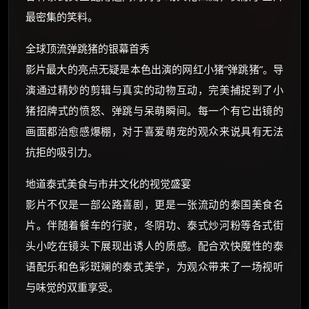
最密集的笑料。
全球顶流弹跳猪的银幕首秀
影片最大的亮点无疑是本色出演的网红小猪“弹跳猪”。导
演通过精妙的剪辑与真实的动物互动，完美捕捉到了小
猪招牌式的愤怒、弹跳与呆萌瞬间。每一个有它出镜的
画面都治愈感爆棚，对于喜爱萌宠的观众来说具有无法
抗拒的吸引力。
地道泰式美食与市井文化的视觉盛宴
影片不仅是一部公路喜剧，更是一张流动的泰国美食名
片。伴随着餐车的行驶，冬阴功、泰式炒河粉等各式街
头小吃在镜头下展现出诱人的质感。配合欢快魔性的泰
语配乐和色彩斑斓的泰式美学，为观众带来了一场视听
与味觉的双重享受。