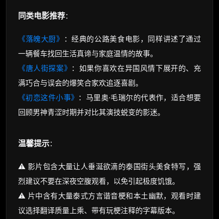
同类电影推荐
：
《落魄大厨》
：经典的公路美食电影，同样讲述了通过
一辆餐车找回生活真谛与家庭温情的故事。
《唐人街探案》
：如果你喜欢在异国风情下展开的、充
满巧合与误会的爆笑合家欢追逐喜剧。
《初恋这件小事》
：马里奥·毛瑞尔的代表作，适合想要
回顾男神青涩时期并对比其演技蜕变的影迷。
温馨提示
：
⚠️ 影片包含大量让人垂涎欲滴的泰国街头美食特写，强
烈建议不要在深夜空腹观看，以免引起极度饥饿。
⚠️ 片中含有大量泰式方言谐音梗和本土幽默，观看时建
议选择翻译质量上乘、带有玩梗注释的字幕版本。