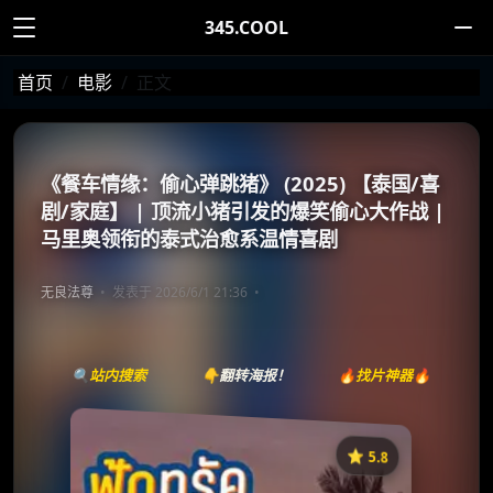
345.COOL
首页
电影
正文
《餐车情缘：偷心弹跳猪》 (2025) 【泰国/喜
剧/家庭】 | 顶流小猪引发的爆笑偷心大作战 |
马里奥领衔的泰式治愈系温情喜剧
无良法尊
发表于 2026/6/1 21:36
🔍站内搜索
👇翻转海报！
🔥找片神器🔥
⭐️ 5.8
《餐车情缘：偷心弹跳猪》
收藏
⭐