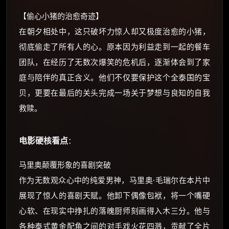
【偷心小猪的治愈奇迹】
☕ 海外大侠？通过 Ko-fi 赐茶
在朝夕相处中，这只破坏力惊人却又极度治愈的小猪，
彻底偷走了所有人的心。原本因为利益走到一起的餐车
团队，在经历了无数次爆笑的危机后，逐渐体会到了家
庭与陪伴的真正含义。他们不仅要保护这个全泰国的宝
贝，更要在最后的关头完成一场关于梦想与良知的自我
救赎。
电影硬核看点
：
马里奥颠覆形象的喜剧突破
作为无数观众心中的纯爱男神，马里奥·毛瑞尔在本片中
展现了惊人的喜剧天赋。他卸下偶像包袱，将一个嘴硬
心软、在现实中挣扎的落魄厨师刻画得入木三分。他与
各种泰式黄金配角之间的对手戏火花四溅，贡献了全片