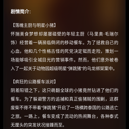
剧情简介
：
【落魄主厨与明星小猪】
怀揣美食梦想却屡屡碰壁的年轻主厨（马里奥·毛瑞尔
×
🧧 福利领取站
饰）经营着一辆濒临倒闭的移动餐车。为了拯救自己的
☕
心血，他和几个性格古怪的死党决定铤而走险，策划一
场能够吸引全城目光的营销事件。然而，他们意外被卷
入了一起关于动物园超级明星“弹跳猪”的乌龙绑架案中。
朋友们辛苦了 💦
你需要的各种会员，都可低价购买！
【疯狂的公路餐车派对】
如夸克12个月送14天 最低75元！
阴差阳错之下，这只萌翻全球的小猪竟然钻进了他们的
价格有浮动，请直接搜索查最低价！
餐车。为了躲避警方的追捕和真正偷猪贼的围剿，这群
还有支付宝现金红包、外卖红包、
废柴不得不带着“弹跳猪”开启了一场横跨泰国的公路逃亡
优惠券、活动红包，每日可领。
之旅。一路上，餐车变成了流动的热闹舞台，各种泰式
无厘头的突发状况接踵而至。
⚡
前往【大淘客】领红包