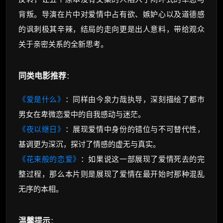
背叛。导演在片中对爱情中占有欲、嫉妒心以及道德感
的讽刺极其辛辣，结局的走向更是出人意料，带给观众
关于亲密关系的全新思考。
同类电影推荐
：
《爱是什么》
：同样由今泉力哉执导，深刻描绘了都市
男女在卑微恋爱中的自我感动与迷茫。
《夜以继日》
：展现爱情中身份的错位与不可替代性，
基调更为深沉，探讨了情感的虚无与真实。
《花束般的恋爱》
：如果说这一部展现了爱情死去的完
整过程，那么本片则是展现了爱情在最开始时那种混乱
无序的本相。
温馨提示
：