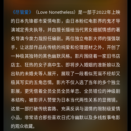
《尽管爱》
（Love Nonetheless）是一部于2022年上映
的日本先锋都市爱情电影，由日本粉红电影界的鬼才导
演城定秀夫执导，并由擅长描绘当代男女细腻情感的著
名导演今泉力哉担任编剧。两位独立电影大师的强强联
手，让这部作品在传统的纯爱和伦理题材之外，开创了
一种极其独特的黑色幽默风格。影片围绕着一家旧书店
店主、狂热的女子高中生、即将步入婚姻的准新娘以及
出轨的未婚夫等人展开，展现了一段看似荒诞不经却又
极其写实的五角恋情。影片不仅入选了当年的多个独立
影展，更凭借着全员全员全员单恋、全员错位的神级剧
本结构，被影评人赞誉为日本当代两性关系的显微镜。
这是一部打破传统套路、充满反讽与温情的限制级爱情
小品，非常适合那些喜欢日式冷幽默以及多线叙事电影
的观众收藏。