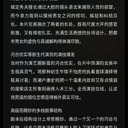
城定秀夫擅长通过大胆的镜头语言来展现人性的欲望，
而今泉力哉则以描绘男女之间的唠叨、尴尬和纠结见
长。本片完美融合了两者的长处，既有尺度大开的感官
刺激，又有绵密扎实、充满生活质感的台词设计，把都
市男女的虚伪与真诚解构得淋漓尽致。
河合优实等新生代演员的演技爆发
当时作为演艺圈新星的河合优实，在片中饰演的女高中
生极具灵气，将那种初生牛犊不怕虎的执着直球演绎得
极其讨喜；而濑户康史则把一个温柔内敛却又有点懦弱
的废柴店主形象刻画得入木三分。全员演技在线，让这
场荒诞的错位恋情显得格外真实可信。
高级而精妙的多线叙事结构
剧本在结构设计上非常精妙，通过一个又一个的巧合与
反转，让五个原本没有交集的人陷入了闭环式的单恋与