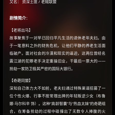
又名： 资深土匪 / 老贼联盟
剧情简介
：
【老将出马】
故事聚焦于一对早已回归平凡生活的退休老年夫妇。由
×
于一笔意料之外的财务危机，让他们平静的养老生活面
🧧 福利领取站
临破产。面对社会的冷漠和现实的逼迫，这两位曾经名
☕
震江湖的犯罪老手决定重操旧业，干最后一票大的——
抢劫一家防卫极其严密的国际大银行。
朋友们辛苦了 💦
【奇葩同盟】
你需要的各种会员，都可低价购买！
深知自己体力大不如前，老夫妇通过特殊渠道招募了一
如夸克12个月送14天 最低75元！
价格有浮动，请直接搜索查最低价！
位个性火爆、行事不按常理出牌的年轻叛逆少女（布鲁
娜·马尔科辛 饰）。这种“高龄智囊”与“热血太妹”的奇葩组
还有支付宝现金红包、外卖红包、
优惠券、活动红包，每日可领。
合，在筹备抢劫的过程中碰撞出了无数令人捧腹的火