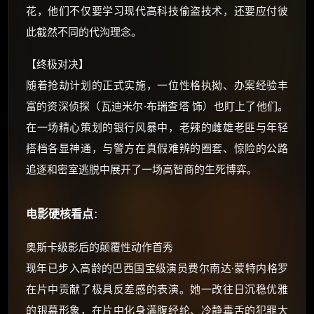
花，他们不仅要学习现代高科技偷盗技术，还要应付彼
⚡
前往【大淘客】领红包
此截然不同的代沟理念。
☕ 海外大侠？通过 Ko-fi 赐茶
【终极对决】
随着抢劫计划的正式实施，一位性格执拗、办案经验丰
富的资深侦探（瓦迪米尔·布瑞查塔 饰）也盯上了他们。
在一场精心策划的银行风暴中，老辣的雌雄老匪与年轻
搭档各显神通，与警方在真假难辨的圈套、惊险的公路
追逐和密室逃脱中展开了一场高智商的生死博弈。
电影硬核看点
：
奥斯卡级影后的颠覆性动作首秀
现年已步入高龄的巴西国宝级演员费尔南达·蒙特内格罗
在片中贡献了极具反差感的表演。她一改往日沉稳优雅
的银幕形象，在片中化身满腹经纶、冷静毒舌的犯罪大