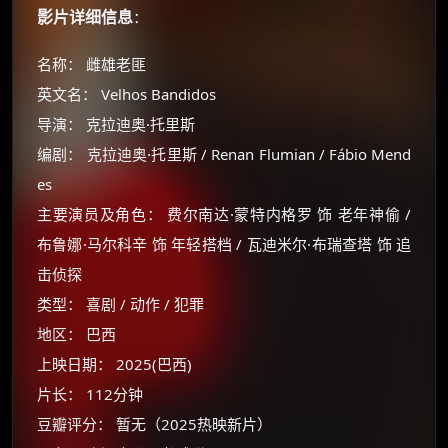
影片详细信息
：
名称： 雌雄老匪
英文名： Velhos Bandidos
导演： 克拉迪奥·托里斯
编剧： 克拉迪奥·托里斯 / Renan Flumian / Fábio Mend
es
主要演员及角色： 费尔南达·蒙特内格罗 饰 老年神偷 /
布鲁娜·马尔科辛 饰 年轻搭档 / 瓦迪米尔·布瑞查塔 饰 追
击侦探
类型： 喜剧 / 动作 / 犯罪
地区： 巴西
上映日期： 2025(巴西)
片长： 112分钟
豆瓣评分： 暂无（2025热映新片）