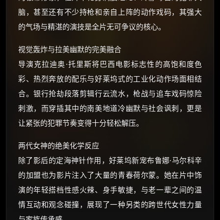
脑，甚至还有不少持枪和亲自上阵的动作戏码，其强大
的气场与精湛的演技是全片无可争议的核心。
视觉轰炸与拉美幽默的完美融合
导演克拉迪奥·托里斯将巴西电影标志性的高饱和度色
彩、热烈奔放的配乐与好莱坞式的工业化动作场面相结
合。银行抢劫段落剪辑行云流水，枪战与追车戏码惊险
刺激，而穿插其中的南美地道冷幽默与社会讽刺，更是
让紧张的犯罪节奏变得十分轻松解压。
两代女神的绝美化学反应
除了影后的定海神针作用，好莱坞新宠布鲁娜·马尔科辛
的加盟也为影片注入了大量的青春荷尔蒙。她在片中饰
演的年轻搭档性感火辣、身手敏捷，与老一辈之间的温
情互动和观念碰撞，展现了一种另类的跨世代女性力量
与家族传承感。