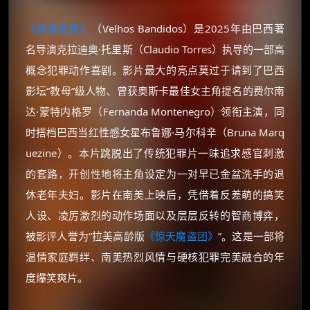
《雌雄老匪》
（Velhos Bandidos）是2025年由巴西著
名导演克拉迪奥·托里斯（Claudio Torres）执导的一部高
概念犯罪动作喜剧。影片最大的亮点莫过于请到了巴西
影坛“教母”级人物、曾获奥斯卡最佳女主角提名的费尔南
达·蒙特内格罗（Fernanda Montenegro）领衔主演，同
时搭档巴西当红性感女星布鲁娜·马尔科辛（Bruna Marq
uezine）。本片跳脱出了传统犯罪片一味追求感官刺激
的套路，开创性地将主角设定为一对早已金盆洗手的退
休老年夫妇。影片在南美上映后，凭借着反差萌的搞笑
人设、凌厉激烈的动作场面以及层层反转的智商博弈，
被影评人誉为“拉美高龄版
《惊天魔盗团》
”。这是一部将
温情家庭羁绊、南美热烈风情与硬核犯罪完美融合的年
度爆笑爽片。