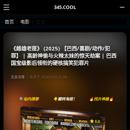
345.COOL
首页
电影
正文
《雌雄老匪》 (2025) 【巴西/喜剧/动作/犯
罪】 | 高龄神偷与火辣太妹的惊天劫案 | 巴西
国宝级影后领衔的硬核搞笑犯罪片
无良法尊
发表于 2026/5/31 21:06
🔍站内搜索
👇翻转海报！
🔥找片神器🔥
⭐️ 6.8
《Velhos Bandidos》
收藏
⭐