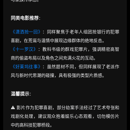
同类电影推荐
：
《潇洒抢一回》
：同样聚焦于老年人组团抢银行的犯罪
喜剧，在荒诞与温情中展现边缘群体的绝地反击。
《十一罗汉》
：教科书级的群戏犯罪片，强调精密高智
商的偷盗布局以及角色之间充满火花的互动。
《好莱坞往事》
：虽然题材不同，但同样展现了老派作
风与新时代思潮的碰撞，具有极强的类型片质感。
温馨提示
：
⚠️ 影片作为犯罪喜剧，部分劫案手法经过了艺术夸张和
戏剧化处理，建议观众抱着娱乐心态观看，切勿模仿片
中的高科技犯罪桥段。