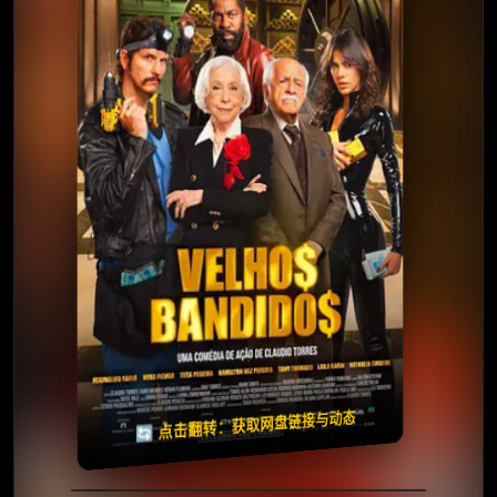
⭐️ 评分：6.8 | 🎬 2026年
夸克网盘
百度网盘
🧧️
天天领红包
失效请反馈
🔄 点击翻转：获取网盘链接与动态