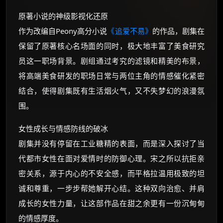
原著小说的神级影视化还原
作为改编自Peony高分小说
《追爱不易》
的作品，剧集在
保留了原著核心名场面的同时，极大地丰富了美食研究
员这一职场背景。剧组通过考究的滤镜和精美的布景，
将高端美食研发的职场日常与两位主角的情感催化紧密
结合，使得剧集既有生活烟火气，又不失梦幻的浪漫氛
围。
女性成长与情感防线的破冰
剧集并没有停留在工业糖精的表面，而是深入探讨了当
代都市女性在面对爱情时的防御心理。宋之所以抗拒亲
密关系，源于内心的不安全感，而平格拉温用极致的坦
诚和尊重，一步步帮她解开心结。这种双向治愈、并肩
成长的女性力量，让这部作品在甜之余更有一份沉甸甸
的情感厚度。