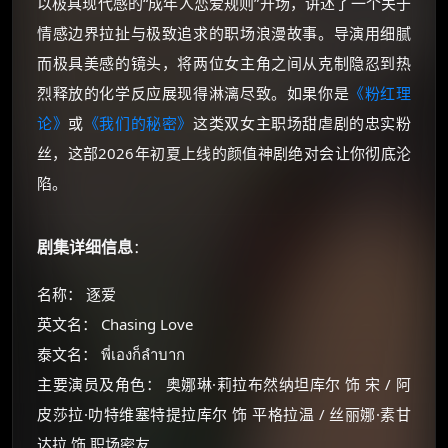
以极具现代感的“成年人恋爱规则”开场，讲述了一个关于
情感边界拉扯与极致追求的职场浪漫故事。导演用细腻
而极具美感的镜头，将两位女主角之间从克制隐忍到热
烈释放的化学反应展现得淋漓尽致。如果你是
《粉红理
论》
或
《我们的秘密》
这类双女主职场甜虐剧的忠实粉
丝，这部2026年初夏上线的颜值神剧绝对会让你彻底沦
陷。
剧集详细信息
：
名称： 逐爱
英文名： Chasing Love
泰文名： พี่เองก็ลำบาก
主要演员及角色： 奥娜琳·莉拉布然纳坦库尔 饰 宋 / 阿
皮莎拉·叻特维塞特提拉库尔 饰 平格拉温 / 丝丽娜·素甘
达拉 饰 职场密友