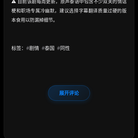
⚠️ 目前该剧每周更新，原声泰语中包含不少双关的情话
梗和职场专属冷幽默，建议选择字幕翻译质量过硬的版
本食用以防漏掉细节。
标签：
#
剧情
#
泰国
#
同性
展开评论