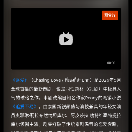
预告片
《逐爱》
（Chasing Love / พี่เองก็ลำบาก）是2026年5月
全球首播的最新泰剧，也是同性题材（GL剧）中极具人
气的破格之作。本剧改编自知名作家Peony的畅销小说
《追爱不易》
，由泰国新锐颜值与演技兼具的年轻女演
员奥娜琳·莉拉布然纳坦库尔、阿皮莎拉·叻特维塞特提拉
库尔领衔主演。剧集打破了传统泰剧温吞的恋爱套路，