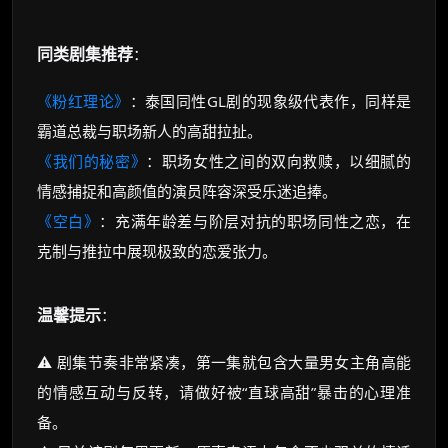
同类剧集推荐
：
《粉红理论》
：泰国同性GL剧的现象级代表作，同样是
霸道总裁与职场新人的高甜拉扯。
《我们的秘密》
：职场女性之间的双向救赎，以细腻的
情感捕捉和高颜值的演员阵容深受乐迷追捧。
《空白》
：充满年龄差与阶层对抗的职场同性之恋，在
克制与推拉中展现极致的恋爱张力。
温馨提示
：
⚠️ 剧集节奏非常紧凑，第一集就包含大量男女主角高能
的情感互动与反转，请做好被“直球高甜”暴击的心理准
备。