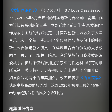
《爱情同课程3》
（수업중입니다 3 / Love Class Season
3）是2026年5月档热播的韩国最新青春校园BL剧集。作
为该知名系列的第三季，本剧延续了前两作将“恋爱课程”
作为故事主线的精妙设定，并首次创新性地融入了大量
音乐元素。全新一季启用了多位颜值与演技俱佳的韩国
新生代偶像与新人演员，在洋溢着青春荷尔蒙的大学校
园里，展开了一场关于暗恋、音乐梦想与自我救赎的浪
漫故事。影片不仅精准捕捉了东亚同性题材中特有的细
腻克制与暧昧拉扯，更在视听语言上进行了全面升级。
如果你是前两季的忠实拥趸，或者热衷于
《语义错误》
式的高甜高颜值校园剧，这部2026年初夏上线的16集青
春乐章绝对是你的腐女心收割机。
剧集详细信息
：