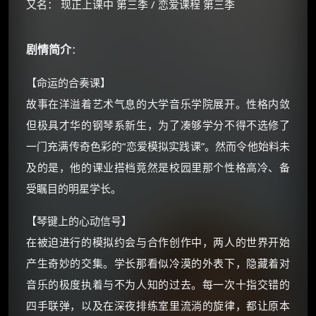
又名： 现正上课中 第三季 / 恋爱课程 第三季
剧情简介
：
【命运的合奏课】
故事在洋溢着艺术气息的大学音乐学院展开。性格内敛
×
🧧 福利领取站
但极具才华的钢琴系新生，为了凑够学分不得不选修了
一门充满传奇色彩的“恋爱模拟实践课”。然而令他始料未
☕
及的是，他的课业搭档竟然是校园里那个性格高冷、备
受瞩目的明星学长。
朋友们辛苦了 💦
【琴键上的心动信号】
你需要的各种会员，都可低价购买！
如夸克12个月送14天 最低75元！
在被迫进行的模拟约会与合作创作中，两人的世界开始
价格有浮动，请直接搜索查最低价！
产生奇妙的交集。学长那看似冷漠的外表下，隐藏着对
还有支付宝现金红包、外卖红包、
音乐的极度执着与不为人知的过去。每一次十指交错的
优惠券、活动红包，每日可领。
四手联弹，以及在深夜排练室里流淌的旋律，都让原本