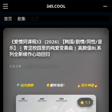
345.COOL
首页
剧集
正文
《爱情同课程3》 (2026) 【韩国/剧情/同性/音
乐】 | 青涩校园里的纯爱变奏曲 | 高颜值BL系
列全新续作心动回归
无良法尊
发表于 2026/5/30 19:52
🔍站内搜索
👇翻转海报！
🔥找片神器🔥
⭐️ 7.1
《爱情同课程》
收藏
⭐