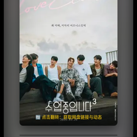
⭐️ 评分：7.1 | 🎬 2022年
✅ 已完结
夸克网盘
🧧️
天天领红包
失效请反馈
🔄 点击翻转：获取网盘链接与动态