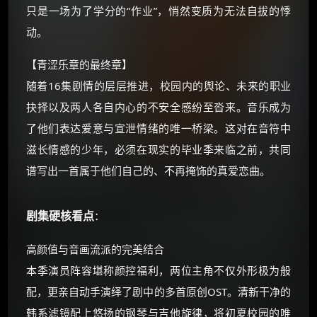
只是一场为了学分的“作业”，悄然变质为无法自拔的悸
⚡
前往【大淘客】领红包
动。
☕ 海外大侠？通过 Ko-fi 赐茶
【青涩乐章的最终章】
随着16集剧情的层层推进，校园内的舆论、未来的职业
抉择以及两人各自内心的不安全感纷至沓来。音乐成为
了他们表达爱意与宣泄情绪的唯一桥梁。这对在音符中
滋长情感的少年，必须在现实的毕业季来临之前，共同
谱写出一首属于他们自己的、不再掩饰的真爱恋曲。
剧集硬核看点
：
高颜值与音画流派的完美结合
本季演员阵容堪称颜控福利，两位主角不仅外形极为般
配，更亲自动手演绎了剧中的多首原创OST。清新干净的
韩系滤镜配上悠扬的钢琴与吉他旋律，将初夏校园的唯