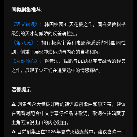
同类剧集推荐
：
《语义错误》
：韩国校园BL天花板之作，同样是教科书
级别的天才与傲娇的反差萌拉扯。
《第八感》
：拥有极高审美和电影级质感的韩国同性
剧，侧重于展现冲浪运动与内心的自我和解。
《为你倾心》
：将音乐、舞蹈与BL题材完美融合的经典
之作，展现了少年们在追梦途中的情感羁绊。
温馨提示
：
⚠️ 剧集包含大量极好听的韩语原创歌曲和原声带，建议
在观看时配合中文字幕仔细品味歌词，歌词往往暗藏了
主角无法说出口的内心独白。
⚠️ 目前剧集正在2026年夏季火热连载中，建议喜欢一口