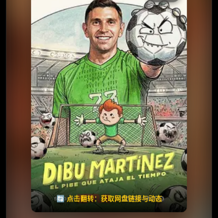
收藏
⭐
⭐️ 评分：暂无 | 🎬 2026年
夸克网盘
百度网盘
🧧️
天天领红包
失效请反馈
🔄 点击翻转：获取网盘链接与动态