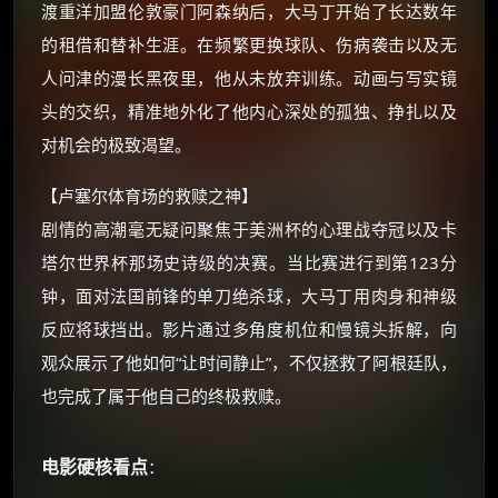
渡重洋加盟伦敦豪门阿森纳后，大马丁开始了长达数年
还有支付宝现金红包、外卖红包、
的租借和替补生涯。在频繁更换球队、伤病袭击以及无
优惠券、活动红包，每日可领。
人问津的漫长黑夜里，他从未放弃训练。动画与写实镜
头的交织，精准地外化了他内心深处的孤独、挣扎以及
⚡
前往【大淘客】领红包
对机会的极致渴望。
☕ 海外大侠？通过 Ko-fi 赐茶
【卢塞尔体育场的救赎之神】
剧情的高潮毫无疑问聚焦于美洲杯的心理战夺冠以及卡
塔尔世界杯那场史诗级的决赛。当比赛进行到第123分
钟，面对法国前锋的单刀绝杀球，大马丁用肉身和神级
反应将球挡出。影片通过多角度机位和慢镜头拆解，向
观众展示了他如何“让时间静止”，不仅拯救了阿根廷队，
也完成了属于他自己的终极救赎。
电影硬核看点
：