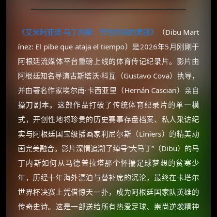
《艾米利亚诺·马丁内斯：守住时间的男孩》
（Dibu Mart
ínez: El pibe que ataja el tiempo）是2026年5月刚刚于
阿根廷流媒体平台重磅上线的体育传记纪录片。影片由
阿根廷知名导演古斯塔沃·科瓦（Gustavo Cova）执导，
并由著名作家埃尔南·卡西亚里（Hernán Casciari）亲自
操刀剧本。这部作品打破了传统体育纪录片的单一模
式，开创性地将珍贵的历史赛事存盘档案、私人采访纪
实与阿根廷国宝级插画家利尼尔斯（Liniers）的精美动
画完美融合。影片深情追溯了绰号“大马丁”（Dibu）的马
丁内斯如何从马德普拉塔那个怀揣足球梦想的贫寒少
年，历经十年海外漂泊与替补席的沉沦，最终在卡塔尔
世界杯决赛上凭借惊天一扑，成为阿根廷国家队英雄的
传奇史诗。这是一部送给所有热爱足球、崇尚逆袭精神