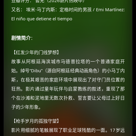
豆瓣评分： 暂无（2026新片热映中）
又名： 埃米·马丁内斯：定格时间的男孩 / Emi Martínez:
El niño que detiene el tiempo
剧情简介
：
【红发少年的门线梦想】
故事从阿根廷海滨城市马德普拉塔的一个普通家庭开
始。绰号“Dibu”（源自阿根廷经典动画角色）的小马丁内
×
🧧 福利领取站
斯，在极其艰苦的家庭环境中展现出了对守门员位置的
狂热。影片通过童年玩伴与启蒙教练的叙述，重现了那
☕
个在沙滩和泥地里无数次扑救、誓言要让父母过上好日
子的少年形象。
朋友们辛苦了 💦
【枪手岁月的孤独守望】
你需要的各种会员，都可低价购买！
如夸克12个月送14天 最低75元！
影片用细腻的笔触展现了职业足球残酷的一面。17岁远
价格有浮动，请直接搜索查最低价！