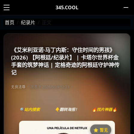
345.COOL
首页
纪录片
正文
《艾米利亚诺·马丁内斯：守住时间的男孩》
(2026) 【阿根廷/纪录片】 | 卡塔尔世界杯金
手套的筑梦神话 | 定格奇迹的阿根廷守护神传
记
无良法尊
发表于 2026/5/29 12:23
🔍站内搜索
👇翻转海报！
🔥找片神器🔥
⭐️ 暂无
《埃米利亚诺·马丁内斯：守住时间的男孩》