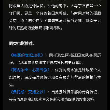
阿根廷人的足球信仰。在他的笔下，大马丁不仅是一个
守门员，更是一个背负着国家希望、与时间对赌的孤胆
英雄。影片的旁白字字句句充满诗意与激情，将南美足
球的狂热与浪漫展现得淋漓尽致。
同类电影推荐
：
《梅西的世纪加冕》
：同样聚焦阿根廷国家队夺冠历
程，展现潘帕斯雄鹰在卡塔尔登顶的史诗幕后。
《阿内尔卡：心高气傲》
：优秀的高水准足球球星个人
纪录片，深度探讨顶级运动员在聚光灯背后的性格与命
运。
《桑托斯：荣耀之梦》
：南美足球俱乐部的传奇传记，
带有浓厚的魔幻现实主义色彩和激情四溢的叙事风格。