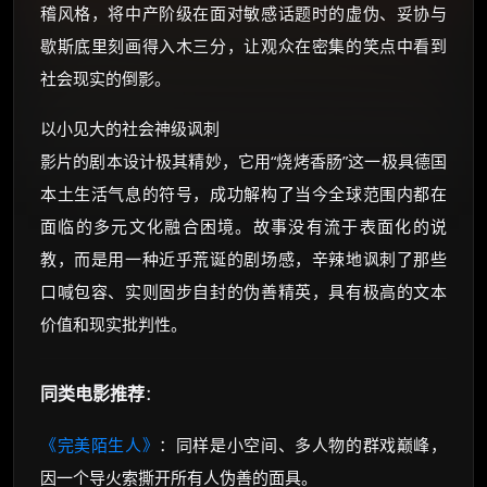
稽风格，将中产阶级在面对敏感话题时的虚伪、妥协与
歇斯底里刻画得入木三分，让观众在密集的笑点中看到
社会现实的倒影。
以小见大的社会神级讽刺
影片的剧本设计极其精妙，它用“烧烤香肠”这一极具德国
本土生活气息的符号，成功解构了当今全球范围内都在
面临的多元文化融合困境。故事没有流于表面化的说
教，而是用一种近乎荒诞的剧场感，辛辣地讽刺了那些
口喊包容、实则固步自封的伪善精英，具有极高的文本
价值和现实批判性。
同类电影推荐
：
《完美陌生人》
：同样是小空间、多人物的群戏巅峰，
因一个导火索撕开所有人伪善的面具。