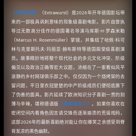
《特殊待遇》
（Extrawurst）是2026年开年德国影坛带
来的一部极具讽刺意味的现象级喜剧电影。影片由曾执
导过无数高分佳作的德国著名导演马库斯·H·罗森米勒
（Marcus H. Rosenmüller）掌镜，并集结了哈佩·科可
林与克里斯托夫·玛丽亚·赫布斯特等德国殿堂级喜剧演
员。故事精妙地将整个现代社会的多元文化冲突、阶级
偏见以及政治正确等宏大议题，浓缩在了一家看似风平
浪静的乡村网球俱乐部之中。仅仅因为一个烧烤架的去
留问题，平日里衣冠楚楚的中产阶级成员们便彻底撕下
了伪善的面具。影片延续了欧洲知识分子喜剧一贯的刻
薄与辛辣，堪称德语版
《完美陌生人》
。如果你喜欢在
密闭空间内看角色因言语交锋而逐渐崩溃的荒诞戏码，
这部2026年的最新喜剧绝对能让你在爆笑之余感受到脊
背发凉的黑色幽默。