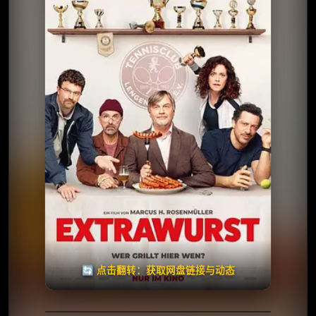
⭐️ 评分：6.7 | 🎬 2026年
夸克网盘
百度网盘
🧧️
天天领红包
失效请反馈
🔄 点击翻转：获取网盘链接与动态