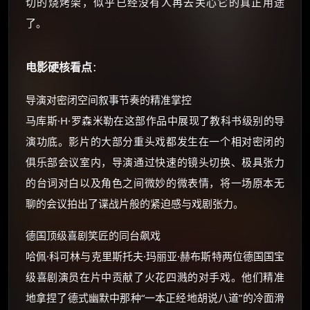
切的烧烤架，似乎已经没有人再去关心它的真正用途
了。
电影硬核看点
：
导演对密闭空间叙事节奏的精准掌控
马库斯·H·罗森米勒在这部作品中展现了教科书级别的导
演功底。影片的大部分重头戏都发生在一个相对密闭的
俱乐部会议室内，导演通过快速的镜头切换、极具张力
的台词对白以及角色之间微妙的微表情，将一场原本无
聊的会议拍出了谍战片般的紧迫感与戏剧张力。
德国顶级喜剧笑匠的同台飙戏
哈佩·科可林与克里斯托夫·玛丽亚·赫布斯特两位德国国宝
级喜剧演员在片中贡献了火花四溅的对手戏。他们精准
地拿捏了德式幽默中那种“一本正经地胡说八道”的冷面滑