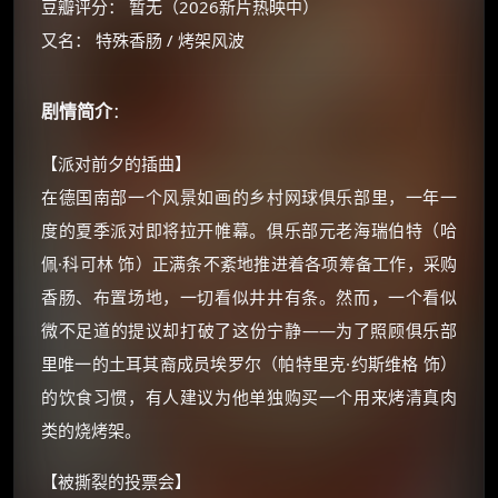
豆瓣评分： 暂无（2026新片热映中）
又名： 特殊香肠 / 烤架风波
剧情简介
：
【派对前夕的插曲】
在德国南部一个风景如画的乡村网球俱乐部里，一年一
度的夏季派对即将拉开帷幕。俱乐部元老海瑞伯特（哈
佩·科可林 饰）正满条不紊地推进着各项筹备工作，采购
香肠、布置场地，一切看似井井有条。然而，一个看似
微不足道的提议却打破了这份宁静——为了照顾俱乐部
里唯一的土耳其裔成员埃罗尔（帕特里克·约斯维格 饰）
×
🧧 福利领取站
的饮食习惯，有人建议为他单独购买一个用来烤清真肉
☕
类的烧烤架。
【被撕裂的投票会】