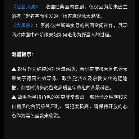
《起名风波》
：法国经典室内喜剧，仅仅因为给未出生
的孩子起名字而引发的一场家族观念大混战。
《大屠杀》
：罗曼·波兰斯基执导的密闭空间神作，展现
两对体面中产阶级夫妇如何退化为野蛮人的过程。
温馨提示
：
⚠️ 影片作为纯粹的对话流喜剧，台词密度极大且包含大
量关于德国社会现象、政治党派以及宗教文化的隐喻
梗，观看时请务必留意高质量字幕组的背景科普。
⚠️ 故事后半段角色的冲突非常激烈，部分涉及种族和文
化偏见的台词极其犀利、冒犯度极高，请保持开放的心
态作为黑色幽默来欣赏。