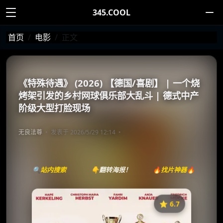
345.COOL
首页
电影
正文
《特殊待遇》 (2026) 【德国/喜剧】 | 一个烧
烤架引发的乡村网球俱乐部大乱斗 | 德式中产
阶级大型打脸现场
无良法尊
发表于 2026/5/29 12:14
🔍站内搜索
👇翻转海报！
🔥找片神器🔥
⭐️ 6.7
《Extrawurst》
收藏
⭐