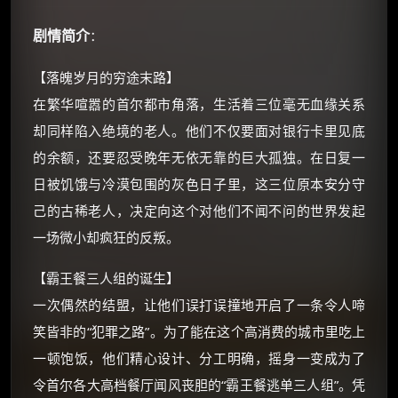
剧情简介
：
【落魄岁月的穷途末路】
在繁华喧嚣的首尔都市角落，生活着三位毫无血缘关系
却同样陷入绝境的老人。他们不仅要面对银行卡里见底
的余额，还要忍受晚年无依无靠的巨大孤独。在日复一
日被饥饿与冷漠包围的灰色日子里，这三位原本安分守
己的古稀老人，决定向这个对他们不闻不问的世界发起
×
🧧 福利领取站
一场微小却疯狂的反叛。
☕
【霸王餐三人组的诞生】
一次偶然的结盟，让他们误打误撞地开启了一条令人啼
朋友们辛苦了 💦
笑皆非的“犯罪之路”。为了能在这个高消费的城市里吃上
你需要的各种会员，都可低价购买！
一顿饱饭，他们精心设计、分工明确，摇身一变成为了
如夸克12个月送14天 最低75元！
令首尔各大高档餐厅闻风丧胆的“霸王餐逃单三人组”。凭
价格有浮动，请直接搜索查最低价！