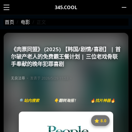
345.COOL
首页
电影
正文
《肉票同盟》 (2025) 【韩国/剧情/喜剧】 | 首
尔破产老人的免费霸王餐计划 | 三位老戏骨联
手奉献的晚年犯罪喜剧
无良法尊
发表于 2026/5/29 11:53
🔍站内搜索
👇翻转海报！
🔥找片神器🔥
⭐️ 8.0
《사람과 고기》
收藏
⭐