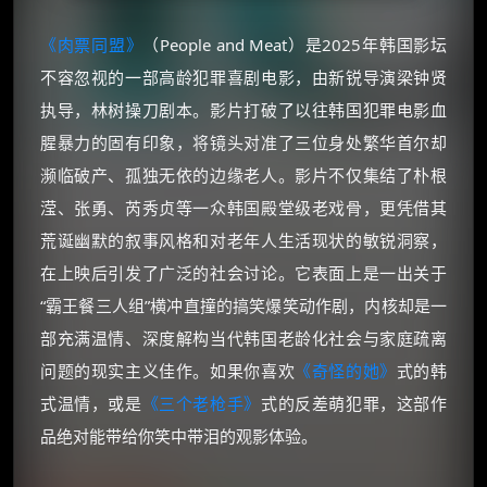
《肉票同盟》
（People and Meat）是2025年韩国影坛
不容忽视的一部高龄犯罪喜剧电影，由新锐导演梁钟贤
执导，林树操刀剧本。影片打破了以往韩国犯罪电影血
腥暴力的固有印象，将镜头对准了三位身处繁华首尔却
濒临破产、孤独无依的边缘老人。影片不仅集结了朴根
滢、张勇、芮秀贞等一众韩国殿堂级老戏骨，更凭借其
荒诞幽默的叙事风格和对老年人生活现状的敏锐洞察，
在上映后引发了广泛的社会讨论。它表面上是一出关于
“霸王餐三人组”横冲直撞的搞笑爆笑动作剧，内核却是一
部充满温情、深度解构当代韩国老龄化社会与家庭疏离
问题的现实主义佳作。如果你喜欢
《奇怪的她》
式的韩
式温情，或是
《三个老枪手》
式的反差萌犯罪，这部作
品绝对能带给你笑中带泪的观影体验。