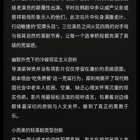
级老演员的颠覆性出演。平时在韩剧中多以威严父亲或
慈祥祖母形象示人的他们，此次在片中化身满腹诡计、
行动敏捷的“犯罪头目”。三位演员之间火花四溅的对手戏
与极其自然的喜剧节奏，让每一个逃单桥段都充满了高
级的荒诞感。
幽默外壳下的冷峻现实主义剖析
导演梁钟贤并没有将影片仅仅停留在廉价的恶搞层面。
剧本借由“吃免费餐”这一荒诞行为，犀利地撕开了现代韩
国社会中老年人贫困、空巢、缺乏心理关怀等沉重的现
实伤疤。影片用最轻松活泼的视听语言，包裹着对边缘
群体最深切的悲悯与人文关怀，做到了真正的寓教于
乐。
小而美的轻喜剧类型创新
作为一部小成本的动作犯罪喜剧，影片在视觉呈现上非