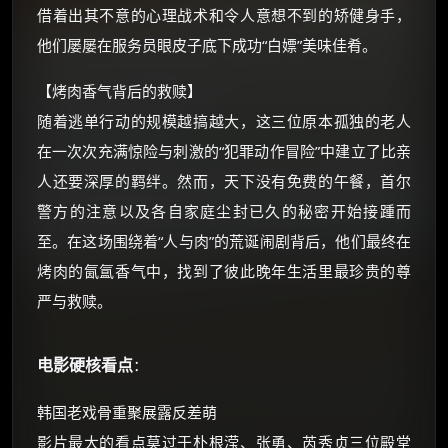
借着出其不意的心理战术和令人意想不到的矫健身手，
还有支付宝现金红包、外卖红包、
他们屡屡在服务员眼皮子底下成功“白嫖”美味佳肴。
优惠券、活动红包，每日可领。
【烤肉香气背后的救赎】
⚡
前往【大淘客】领红包
随着逃单行动的规模越搞越大，这三位原本孤独的老人
在一次次充满惊险与刺激的“犯罪动作冒险”中建立了比亲
☕ 海外大侠？通过 Ko-fi 赐茶
人还要深厚的羁绊。然而，天下没有免费的午餐，首尔
警方的注意以及各自家庭尘封已久的秘密开始接踵而
至。在这场围绕着“人与肉”的荒诞闹剧背后，他们最终在
烤肉的氤氲香气中，找到了彼此晚年生活里最珍贵的尊
严与救赎。
电影硬核看点
：
韩国老戏骨重聚展露反差萌
影片最大的看点莫过于朴根滢、张勇、芮秀贞三位殿堂