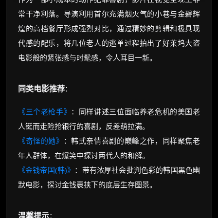
常干净利落。导演利用首尔充满烟火气的小巷与金碧辉
煌的高档餐厅形成强烈对比，通过精妙的剪辑和极具现
代感的配乐，将几位老人的逃单过程拍出了好莱坞大盗
电影般的紧张感与时髦感，令人耳目一新。
同类电影推荐
：
《三个老枪手》
：同样讲述三位面临养老危机的美国老
人铤而走险抢银行的喜剧，反差萌拉满。
《奇怪的她》
：韩式亲情喜剧的巅峰之作，同样聚焦老
年人群体，在爆笑中探讨两代人的和解。
《金钱帝国(韩)》
：带有浓厚社会批判色彩的韩国黑色幽
默电影，探讨金钱裹挟下的底层生存图景。
温馨提示
：