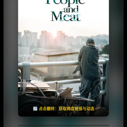
⭐️ 评分：8.0 | 🎬 2025年
夸克网盘
百度网盘
🧧️
天天领红包
失效请反馈
🔄 点击翻转：获取网盘链接与动态