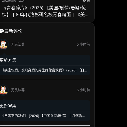
2026/8/6 12:51
剧集
《青春碎片》 (2026) 【美国/剧情/悬疑/惊
悚】 | 80年代洛杉矶名校青春暗面 | 《美国
精神病》作者新作改编
💬最新评论
无良法尊
5 小时前
更新01集
《换座位后，发现身后的男生好像喜欢我》 (2026) 【日
本/爱情/同性】 | 班级焦点大帅哥 x 纯情懵懂男高中生 | 换
座位引发的直球高甜校园BL
无良法尊
6 小时前
更新06集
《日落下的彩虹》 (2026) 【中国香港/剧情】 | 几代香港
人的彩虹邨告别情书 | 触动心灵的温情港式单元群像剧