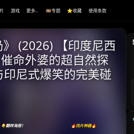
片
游戏
更多..
🎞️专题
⭐️收藏
使用条款
 (2026) 【印度尼西
| 催命外婆的超自然探
叫与印尼式爆笑的完美碰
👇翻转海报！
🔥找片神器🔥