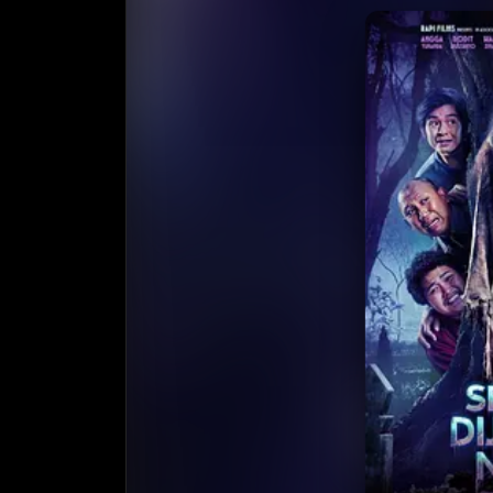
收藏
⭐
⭐️ 评
天天领红包