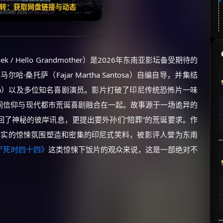
翻转：获取网盘链接与动态
Nenek / Hello Grandmother）是2026年东南亚影坛备受期待的
桑托萨（Fajar Martha Santosa）自编自导，并集结
anda）以及多位知名喜剧演员。影片打破了印尼传统恐怖片一味
间信仰与现代都市荒诞喜剧融合在一起。故事源于一场诡异的
了神秘的彼岸讯息，更提出要外孙们“陪葬”的荒诞要求。作
扎实的惊悚氛围塑造和密集的印尼式笑料，被影评人誉为东南
尸死时四十四》
这类惊悚下饭片的观众来说，这是一部绝对不