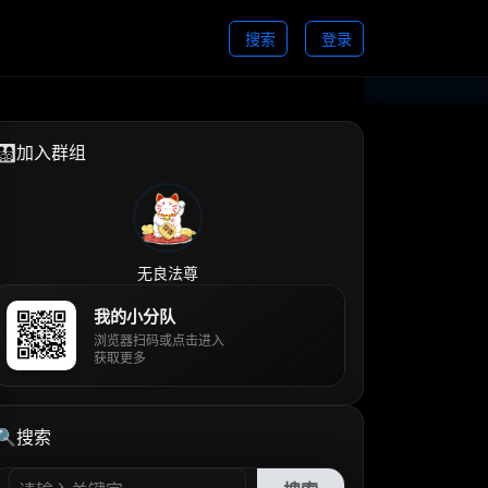
搜索
登录
👨‍👩‍👧‍👦加入群组
无良法尊
我的小分队
浏览器扫码或点击进入
获取更多
🔍搜索