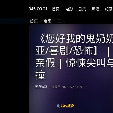
345.COOL
首页
电影
剧集
动漫
纪录
首页
电影
正文
《您好我的鬼奶奶》
亚/喜剧/恐怖】 
亲假 | 惊悚尖
撞
无良法尊
发表于 2026/5/29 11:18
🔍站内搜索