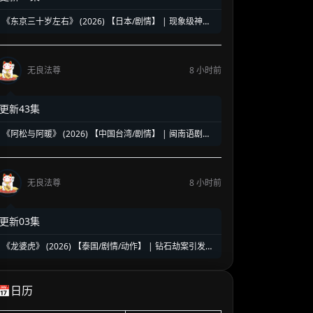
《东京三十岁左右》 (2026) 【日本/剧情】 | 现象级神剧
《三十而已》日版翻拍 | 35岁东京女子图鉴与都市救赎
无良法尊
8 小时前
更新43集
《阿松与阿暖》 (2026) 【中国台湾/剧情】 | 闽南语剧视
帝天后再度携手 | 2026初夏最温情治愈的烟火人间剧
无良法尊
8 小时前
更新03集
《龙婆虎》 (2026) 【泰国/剧情/动作】 | 钻石劫案引发的
清白保卫战 | 泰式硬核动作与悬疑冒险
📅日历