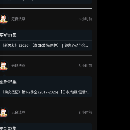
洛杉矶名校青春暗面 | 《美国精神病》作者新作改编
无良法尊
8 小时前
更新01集
《新男友》 (2026) 【泰国/爱情/同性】 | 邻家心动与恋爱
误会 | 纯正泰式校园同性浪漫新剧
无良法尊
8 小时前
更新05集
《幼女战记》第1-2季全 (2017-2026) 【日本/动画/剧情/
奇幻】 | 披着幼女皮的现代社畜怪物 | 硬核军事狂热者的
异世界神作
无良法尊
8 小时前
更新03集