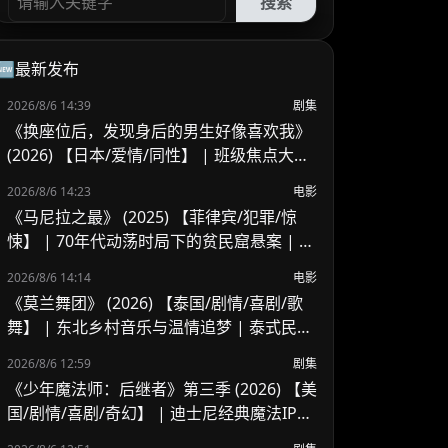
搜索
🆕最新发布
2026/8/6 14:39
剧集
《换座位后，发现身后的男生好像喜欢我》
(2026) 【日本/爱情/同性】 | 班级焦点大帅
哥 x 纯情懵懂男高中生 | 换座位引发的直球
2026/8/6 14:23
电影
高甜校园BL
《马尼拉之最》 (2025) 【菲律宾/犯罪/惊
悚】 | 70年代动荡时局下的贫民窟悬案 | 菲
律宾警匪犯罪新作
2026/8/6 14:14
电影
《莫兰舞团》 (2026) 【泰国/剧情/喜剧/歌
舞】 | 东北乡村音乐与温情追梦 | 泰式民谣
舞台上的兄妹羁绊
2026/8/6 12:59
剧集
《少年魔法师：后继者》第三季 (2026) 【美
国/剧情/喜剧/奇幻】 | 迪士尼经典魔法IP终
章收官 | 贾斯汀与比莉携手拯救家族