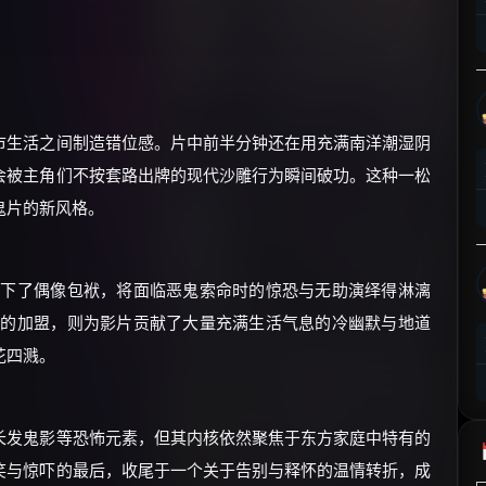
⚡
前往【大淘客】领红包
☕ 海外大侠？通过 Ko-fi 赐茶
市生活之间制造错位感。片中前半分钟还在用充满南洋潮湿阴
会被主角们不按套路出牌的现代沙雕行为瞬间破功。这种一松
鬼片的新风格。
放下了偶像包袱，将面临恶鬼索命时的惊恐与无助演绎得淋漓
员的加盟，则为影片贡献了大量充满生活气息的冷幽默与地道
花四溅。
长发鬼影等恐怖元素，但其内核依然聚焦于东方家庭中特有的
笑与惊吓的最后，收尾于一个关于告别与释怀的温情转折，成