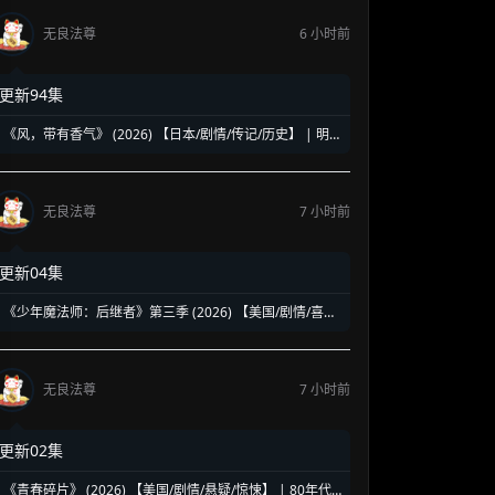
无良法尊
6 小时前
更新94集
《风，带有香气》 (2026) 【日本/剧情/传记/历史】 | 明
治时代的南丁格尔 | 见上爱演绎日本首位专业女护士的觉
醒之路
无良法尊
7 小时前
更新04集
《少年魔法师：后继者》第三季 (2026) 【美国/剧情/喜剧/
奇幻】 | 迪士尼经典魔法IP终章收官 | 贾斯汀与比莉携手
拯救家族
无良法尊
7 小时前
更新02集
《青春碎片》 (2026) 【美国/剧情/悬疑/惊悚】 | 80年代