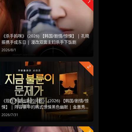
1
《杀手妈咪》 (2026) 【韩国/剧情/惊悚】 | 孔晓
振携手成东日 | 漫改双面主妇杀手下饭剧
2026/8/1
2
《现在不是出轨的问题》 (2026) 【韩国/剧情/惊
悚】 | 阵容豪华的韩式惊悚黑色幽默 | 金惠秀 x
赵汝贞强强联手
2026/7/31
3