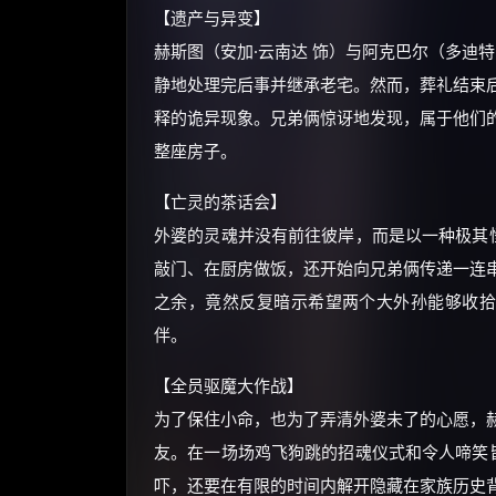
【遗产与异变】
赫斯图（安加·云南达 饰）与阿克巴尔（多迪
静地处理完后事并继承老宅。然而，葬礼结束
释的诡异现象。兄弟俩惊讶地发现，属于他们
整座房子。
【亡灵的茶话会】
外婆的灵魂并没有前往彼岸，而是以一种极其怪
敲门、在厨房做饭，还开始向兄弟俩传递一连
之余，竟然反复暗示希望两个大外孙能够收拾
伴。
【全员驱魔大作战】
为了保住小命，也为了弄清外婆未了的心愿，
友。在一场场鸡飞狗跳的招魂仪式和令人啼笑皆
吓，还要在有限的时间内解开隐藏在家族历史