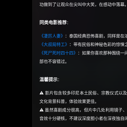
功做到了让观众在尖叫中大笑，在感动中落幕
同类电影推荐
：
《凄厉人妻》
：泰国经典恐怖喜剧，同样是在
《大叔局特工》
：带有民俗和神秘色彩的惊悚
《死尸死时四十四》
：如果你喜欢那种围绕一
部也不容错过。
温馨提示
：
⚠️ 影片包含较多印尼本土民俗、宗教仪式以
文化背景科普，体验效果更佳。
⚠️ 虽然喜剧成分很高，但片中几处利用镜子、床
音效十分硬核，不建议深度胆小者在深夜独自