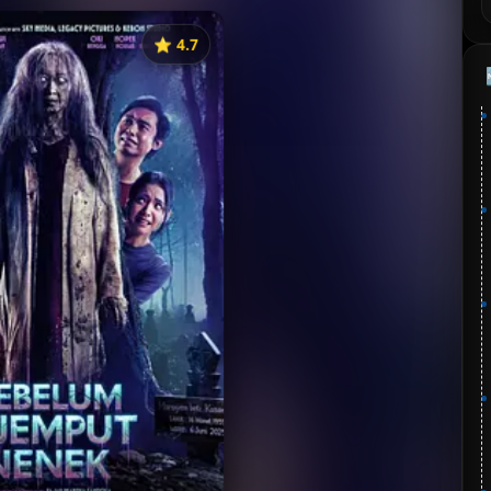
⭐️ 4.7
《Sebelum Dijemput Nenek》
分：4.7 | 🎬 2026年
夸克网盘
百度网盘
🧧️
失效请反馈