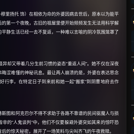
特·穆里扬托 饰）在相依为命的外婆因病去世后，原本以为能平
后的第一个夜晚，古旧的祖屋里便开始频频发生无法用科学解
的平静生活已经一去不复返，一种难以言喻的阴冷氛围笼罩了
×
🧧 福利领取站
☕
异却又带着几分生前习惯的姿态“重返人间”。她不仅在深夜
串晦涩难懂的神秘讯息。最让两人崩溃的是，外婆在表达思念
好行李，在特定日子到来前和她一起“搬家”到阴曹地府去作
朋友们辛苦了 💦
你需要的各种会员，都可低价购买！
如夸克12个月送14天 最低75元！
价格有浮动，请直接搜索查最低价！
赫斯图和阿克巴尔不得不求助于各路不靠谱的民间驱魔人与损
还有支付宝现金红包、外卖红包、
非的“人鬼谈判”中，他们不仅要躲避外婆突如其来的惊吓恐
优惠券、活动红包，每日可领。
背后的惊天秘密，展开了一场笑料与尖叫齐飞的午夜救赎。