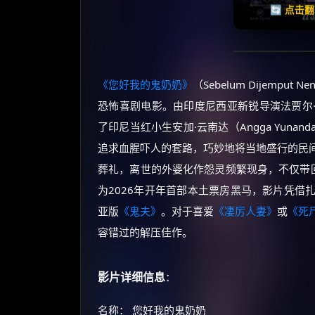
🔄 点击
《您好我的鬼奶奶》
（Sebelum Dijemput 
恐怖喜剧电影。由印度尼西亚新锐导演法贾尔·马尔哈·
了印尼当红小生安加·云南达（Angga Yun
追求血腥吓人的套路，巧妙地将当地盛行的民
葬礼，离世的外婆化作怨灵频繁现身，不仅带回
为2026年开年首部本土票房黑马，影片凭借
亚版
《鬼夫》
。对于喜爱
《凄厉人妻》
或
《死
容错过的解压佳作。
影片详细信息
：
名称： 您好我的鬼奶奶