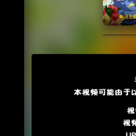
天天领
🔄 点