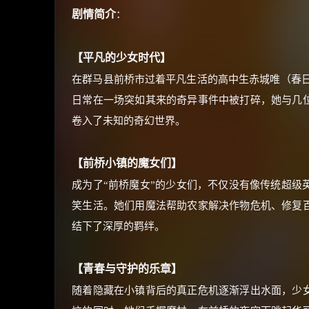
剧情简介
：
【平凡的少女时代】
在群马县前桥市过着平凡生活的高中生赤城唯（春日
日常在一场突如其来的奇异事件中被打碎，她与几
卷入了未知的奇幻世界。
【前桥小镇的魔女们】
成为了“前桥魔女”的少女们，不仅没有像传统超级
笑生活。她们用魔法帮助农家解决作物危机、修复
结下了深厚的羁绊。
【青春与守护的乐章】
随着隐藏在小镇背后的真正危机逐渐浮出水面，少