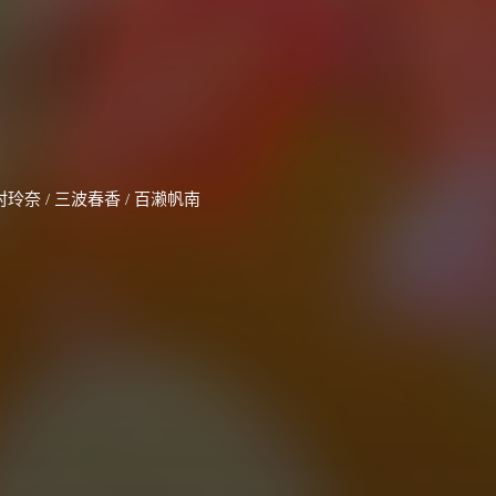
玲奈 / 三波春香 / 百濑帆南
×
🧧 福利领取站
☕
朋友们辛苦了 💦
你需要的各种会员，都可低价购买！
如夸克12个月送14天 最低75元！