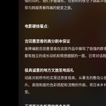
恼的同时，她们手握魔杖，在前桥的夜空下跳起华
现与跨越青春阵痛的蜕变之旅。
电影硬核看点
：
吉田惠里香的高分剧本保证
金牌编剧吉田惠里香在这部作品中展现了极强的群
都有独立的成长动机和情感细腻的一面，日常对话
极具诚意的地方文旅圣地巡礼
动画对前桥市的实景还原度极高，从著名的敷岛公
片。高饱和度的色彩搭配和流畅的作画，将日本乡
受。