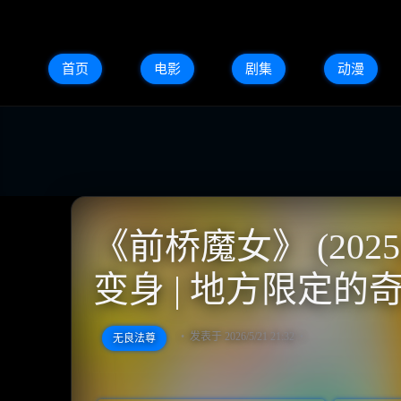
首页
电影
剧集
动漫
《前桥魔女》 (202
变身 | 地方限定
发表于 2026/5/21 21:32
无良法尊