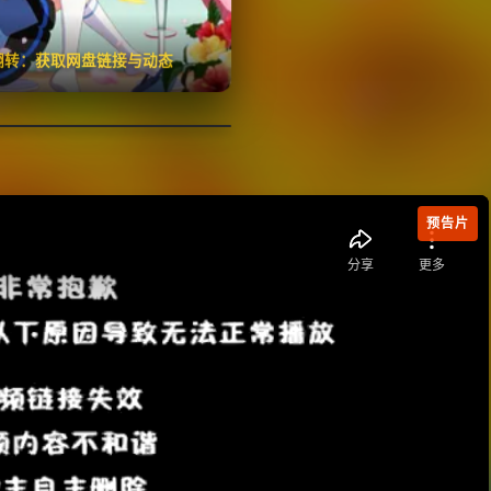
🧧️
失效请反馈
红包
击翻转：获取网盘链接与动态
预告片