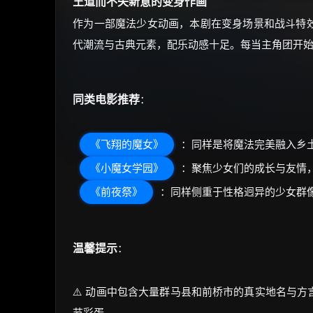
王道而不失新意的变身作画
作为一部魔法少女动画，本剧在变身场景和战斗特
代潮流与古典元素，配乐动感十足。每当主角团开
同类电影推荐
：
《飞翔的魔女》
：同样是将魔法完美融入乡
《小魔女学园》
：聚焦少女们的成长与友情
《前夜祭》
：同样侧重于性格迥异的少女群
温馨提示
：
⚠️ 动画中包含大量群马县和前桥市的真实地名与