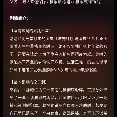
又名： 最大欢愉保障 / 极乐布局(港) / 极乐直播中(台)
剧情简介
：
【落魄辣妈的狂乱日常】
刚刚经历离婚打击的宝拉（塔提阿娜·玛斯拉尼 饰）正面
临着人生中最惨淡的时期。她不仅要独自抚养年幼的孩
×
🧧 福利领取站
子，还要在法庭上为了争夺监护权而精疲力竭。此时的
她陷入了严重的身份认同危机，生活里唯一的支柱似乎
☕
只剩下陪孩子去参加那场令人头疼的青少年足球赛。
【坠入犯罪的兔子洞】
朋友们辛苦了 💦
然而，平静的生活在一夜之间被彻底粉碎。宝拉意外撞
你需要的各种会员，都可低价购买！
如夸克12个月送14天 最低75元！
见了一幕不该看到的场景，并坚信自己亲眼见证了一场
价格有浮动，请直接搜索查最低价！
精心策划的犯罪。就在她试图向周围人求助时，却发现
还有支付宝现金红包、外卖红包、
自己早已落入了一个由勒索、谋洗黑钱、甚至连环谋杀
优惠券、活动红包，每日可领。