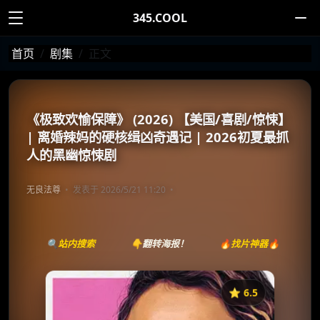
345.COOL
首页
剧集
正文
《极致欢愉保障》 (2026) 【美国/喜剧/惊悚】
| 离婚辣妈的硬核缉凶奇遇记 | 2026初夏最抓
人的黑幽惊悚剧
无良法尊
发表于 2026/5/21 11:20
🔍站内搜索
👇翻转海报！
🔥找片神器🔥
⭐️ 6.5
《极乐布局》
收藏
⭐