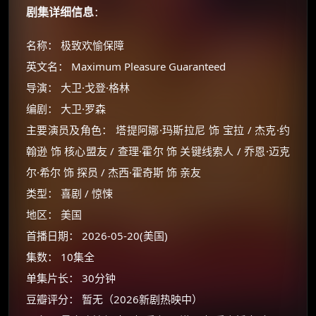
剧集详细信息
：
名称： 极致欢愉保障
英文名： Maximum Pleasure Guaranteed
导演： 大卫·戈登·格林
编剧： 大卫·罗森
主要演员及角色： 塔提阿娜·玛斯拉尼 饰 宝拉 / 杰克·约
翰逊 饰 核心盟友 / 查理·霍尔 饰 关键线索人 / 乔恩·迈克
尔·希尔 饰 探员 / 杰西·霍奇斯 饰 亲友
类型： 喜剧 / 惊悚
地区： 美国
首播日期： 2026-05-20(美国)
集数： 10集全
单集片长： 30分钟
豆瓣评分： 暂无（2026新剧热映中）