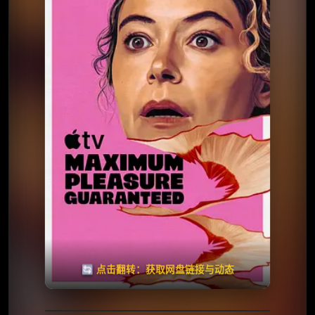
⭐️ 评分：6.5 | 🎬 2026年
📺 连载中
夸克网盘
🧧️
天天领红包
失效请反馈
🔄 点击翻转：获取网盘链接与动态