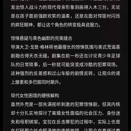
发出惊人战斗力的现代母亲形象刻画得入木三分。无论
是在孩子面前强颜欢笑的温柔，还是在面对悍匪时闪烁
的疯狂眼神，都让这个角色的转变极具说服力。
惊悚悬疑与黑色幽默的完美缝合
导演大卫·戈登·格林将他最擅长的惊悚氛围与美式荒诞喜
剧融合得天衣无缝。剧集在前一秒还在讨论青少年足球
队的日常琐事，后一秒就可能突变成冷酷的犯罪现场。
这种强烈的反差感和过山车般的剧情反转，让观众的肾
上腺素和多巴胺同时飙升。
现代女性困境的硬核解构
虽然外壳是一部充满视听刺激的犯罪惊悚剧，但其内核
却十分扎实地探讨了离婚女性面临的社会压力、身份迷
失和母职绑架。宝拉在反击罪犯的过程中，实际上也是
在打碎那个社会赋予她的传统枷锁，让观众在直呼过瘾