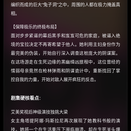
编织而成的巨大“兔子洞”之中，周围的人都在极力掩盖真
相。
⚡
前往【大淘客】领红包
【保障极乐的终极布局】
☕ 海外大侠？通过 Ko-fi 赐茶
面对步步紧逼的幕后黑手和岌岌可危的家庭，被逼入绝
境的宝拉决定不再寄希望于他人。她利用主妇身份作为
最完美的伪装，开始自行深入调查这桩庞大的阴谋案。
在这场游走在生死边缘的黑幽缉凶旅程中，这位曾经的
懦弱母亲竟然在枪林弹雨和阴谋诡计中，重新找回了掌
控自我的力量，开始对敌人展开疯狂的反击。
剧集硬核看点
：
艾美奖视后神级演技独挑大梁
女主角塔提阿娜·玛斯拉尼再次展现了她教科书般的演
技。她将一个在生活重压下濒临崩溃、却在生死关头爆