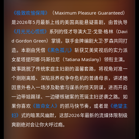
《极致欢愉保障》
（Maximum Pleasure Guaranteed）
是2026年5月最新上线的美国高能悬疑喜剧，由曾执导
《月光光心慌慌》
系列的怪才导演大卫·戈登·格林（Davi
d Gordon Green）掌镜，联手金牌编剧大卫·罗森共同打
造。本剧由凭借
《黑色孤儿》
斩获艾美奖视后的实力派
女星塔提阿娜·玛斯拉尼（Tatiana Maslany）领衔主演。
故事跳脱了传统家庭主妇剧的温馨套路，将视角对准一
个刚刚离婚、深陷抚养权争夺危机的普通母亲，讲述她
因意外卷入一场涉及勒索与谋杀的惊天阴谋，进而开启
一边带娃踢球、一边硬核破案的荒诞主妇逆袭之路。如
果你喜欢
《致命女人》
的抓马快节奏，或者是
《绝望主
妇》
式的暗黑风幽默，这部2026年最新的流媒体限制级
爽剧绝对会让你大呼过瘾。