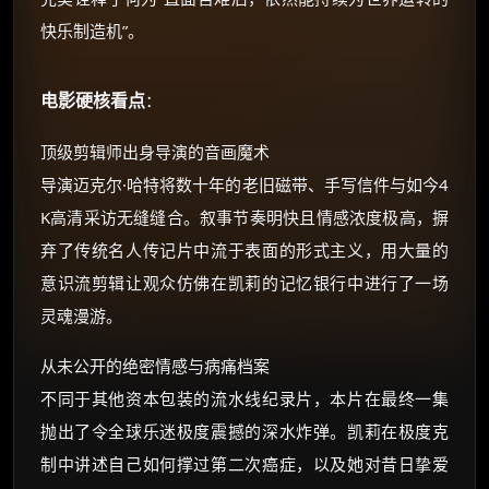
快乐制造机”。
电影硬核看点
：
顶级剪辑师出身导演的音画魔术
导演迈克尔·哈特将数十年的老旧磁带、手写信件与如今4
K高清采访无缝缝合。叙事节奏明快且情感浓度极高，摒
弃了传统名人传记片中流于表面的形式主义，用大量的
意识流剪辑让观众仿佛在凯莉的记忆银行中进行了一场
灵魂漫游。
从未公开的绝密情感与病痛档案
不同于其他资本包装的流水线纪录片，本片在最终一集
抛出了令全球乐迷极度震撼的深水炸弹。凯莉在极度克
制中讲述自己如何撑过第二次癌症，以及她对昔日挚爱