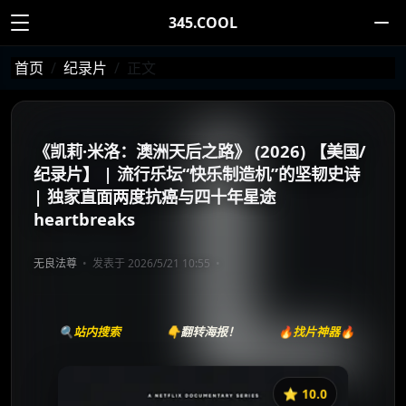
345.COOL
首页
纪录片
正文
《凯莉·米洛：澳洲天后之路》 (2026) 【美国/
纪录片】 | 流行乐坛“快乐制造机”的坚韧史诗
| 独家直面两度抗癌与四十年星途
heartbreaks
无良法尊
发表于 2026/5/21 10:55
🔍站内搜索
👇翻转海报！
🔥找片神器🔥
⭐️ 10.0
《凯莉·米洛：澳洲天后之路》