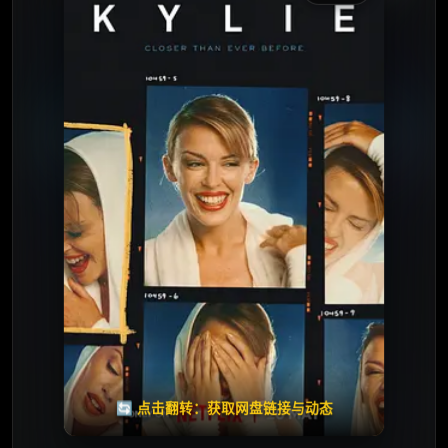
收藏
⭐
⭐️ 评分：10.0 | 🎬 2026年
✅ 已完结
夸克网盘
百度网盘
🧧️
天天领红包
失效请反馈
🔄 点击翻转：获取网盘链接与动态