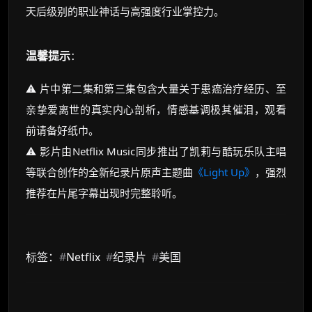
天后级别的职业神话与高强度行业掌控力。
温馨提示
：
⚠️ 片中第二集和第三集包含大量关于患癌治疗经历、至
亲挚爱离世的真实内心剖析，情感基调极其催泪，观看
前请备好纸巾。
⚠️ 影片由Netflix Music同步推出了凯莉与酷玩乐队主唱
等联合创作的全新纪录片原声主题曲
《Light Up》
，强烈
推荐在片尾字幕出现时完整聆听。
标签：
#
Netflix
#
纪录片
#
美国