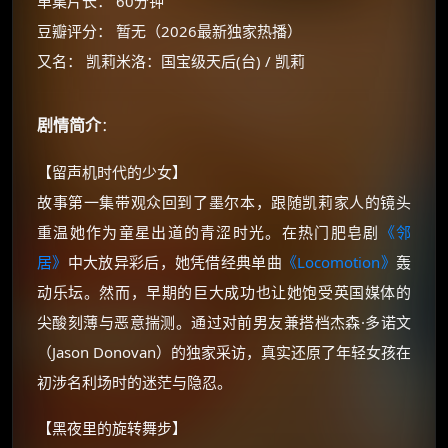
单集片长： 60分钟
豆瓣评分： 暂无（2026最新独家热播）
又名： 凯莉米洛：国宝级天后(台) / 凯莉
剧情简介
：
【留声机时代的少女】
故事第一集带观众回到了墨尔本，跟随凯莉家人的镜头
重温她作为童星出道的青涩时光。在热门肥皂剧
《邻
居》
中大放异彩后，她凭借经典单曲
《Locomotion》
轰
×
🧧 福利领取站
动乐坛。然而，早期的巨大成功也让她饱受英国媒体的
尖酸刻薄与恶意揣测。通过对前男友兼搭档杰森·多诺文
☕
（Jason Donovan）的独家采访，真实还原了年轻女孩在
初涉名利场时的迷茫与隐忍。
朋友们辛苦了 💦
【黑夜里的旋转舞步】
你需要的各种会员，都可低价购买！