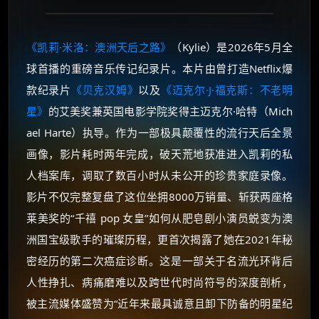
《凯莉·米洛：澳洲天后之路》
（Kylie）是2026年5月全
球首播的重磅音乐传记纪录片。本片由曾打造Netflix爆
款纪录片
《贝克汉姆》
以及
《迈克尔·J·福克斯：不老明
星》
的艾美奖兼英国电影学院奖得主迈克尔·哈特（Mich
ael Harte）执导。作为一部极具颠覆性的流行天后全景
画像，影片耗时两年完成，破天荒地获准进入凯莉的私
人档案库，调取了数百小时从未公开的珍贵家庭录像。
影片不仅完整复盘了这位坐拥8000万销量、斩获两座格
莱美奖的“千禧 pop 女皇”如何从肥皂剧小演员蜕变为澳
洲国宝级歌手的璀璨历程，更首次揭露了她在2021年秘
密经历的第二次癌症诊断。这是一部关于名流光环背后
人性挣扎、病痛磨难以及跨世代时尚符号的深度剖析，
被主流媒体盛赞为“近年来最具诚意且卸下防备的明星纪