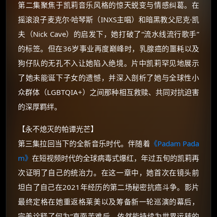
如夸克12个月送14天 最低75元！
第二集聚焦于凯莉音乐风格的惊天蜕变与情感纠葛。在
价格有浮动，请直接搜索查最低价！
摇滚浪子麦克尔·哈琴斯（INXS主唱）和暗黑教父尼克·凯
还有支付宝现金红包、外卖红包、
夫（Nick Cave）的启发下，她打破了“流水线流行歌手”
优惠券、活动红包，每日可领。
的标签。但在36岁事业再度巅峰时，乳腺癌的噩耗以及
狗仔队的无孔不入让她陷入绝境。片中凯莉罕见地展示
⚡
前往【大淘客】领红包
了她未能诞下子女的遗憾，并深入剖析了她与全球性小
众群体（LGBTQIA+）之间那种相互救赎、共同对抗迫害
☕ 海外大侠？通过 Ko-fi 赐茶
的深厚羁绊。
【永不熄灭的帕谭光芒】
第三集拉回当下的全新音乐时代。伴随着
《Padam Pada
m》
在短视频时代的全球病毒式爆红，年过五旬的凯莉再
次证明了自己的统治力。在这一章中，她首次在镜头前
坦白了自己在2021年经历的第二场秘密抗癌斗争。影片
最终定格在她重返格莱美以及筹备新一轮巡演的幕后，
完美诠释了何为“直面苦难后，依然能持续为世界运转的