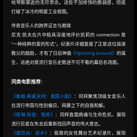
哈琴斯骤逝的无尽思念。这些不加修饰的脆弱感，彻底
打破了冰冷的明星工业假面。
传奇音乐人的跨界证言与救赎
尼克·凯夫在片中极具深度地评价凯莉的 connection 是
“一种纯粹的爱的形式”。纪录片详细复盘了正是这位摇滚
教父的鼓励，才有了日后神曲
《Spinning Around》
的诞
生，这绝对是流行音乐史歌迷不可不看的幕后名场面。
同类电影推荐
：
《泰勒·斯威夫特：美国小姐》
：同样聚焦顶级女音乐人
在流行帝国与性别偏见、网暴之下的自我和解。
《席琳·狄翁：我是》
：同样直面病痛与生命危机，展现
流行巨星在失去后重新找回声音的伟大意志。
《碧昂丝：返乡》
：极致的女性舞台艺术纪录片，展现