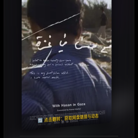
⭐️ 评分：9.0 | 🎬 2026年
夸克网盘
百度网盘
🧧️
天天领红包
失效请反馈
🔄 点击翻转：获取网盘链接与动态