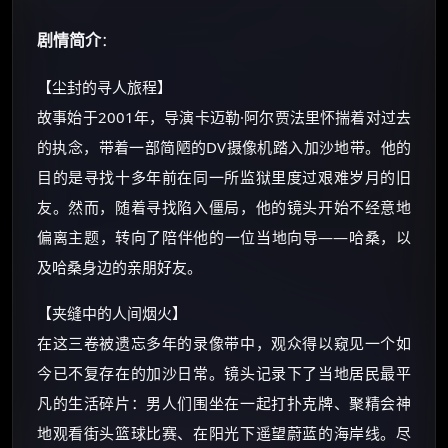
剧情简介
：
【尘封的寻人旅程】
故事始于2001年，导演卡迈勒·阿尔贾法里怀揣着对过去
的执念，带着一部简陋的DV摄像机踏入加沙地带。他的
目的是寻找十多年前在同一所监狱里度过艰难岁月的旧
友。然而，随着寻找陷入僵局，他的镜头开始不经意地
偏离主题，转向了陪伴他的一位当地向导——哈桑，以
×
🧧 福利领取站
及哈桑身边的亲朋好友。
☕
【夹缝中的人间烟火】
在这三卷被遗忘多年的录像带中，观众得以窥见一个如
朋友们辛苦了 💦
今已不复存在的加沙日常。镜头记录下了当地居民最平
你需要的各种会员，都可低价购买！
凡的生活碎片：男人们围坐在一起打扑克牌、聚精会神
如夸克12个月送14天 最低75元！
地观看街头篮球比赛、在阳光下遥望蔚蓝的海岸线。尽
价格有浮动，请直接搜索查最低价！