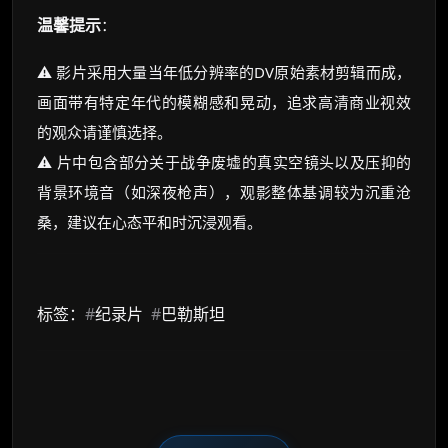
温馨提示
：
⚠️ 影片采用大量当年低分辨率的DV原始素材剪辑而成，
画面带有特定年代的模糊感和晃动，追求高清商业视效
的观众请谨慎选择。
⚠️ 片中包含部分关于战争废墟的真实空镜头以及压抑的
背景环境音（如深夜枪声），观影整体基调较为沉重沧
桑，建议在心态平和时沉浸观看。
标签：
#
纪录片
#
巴勒斯坦