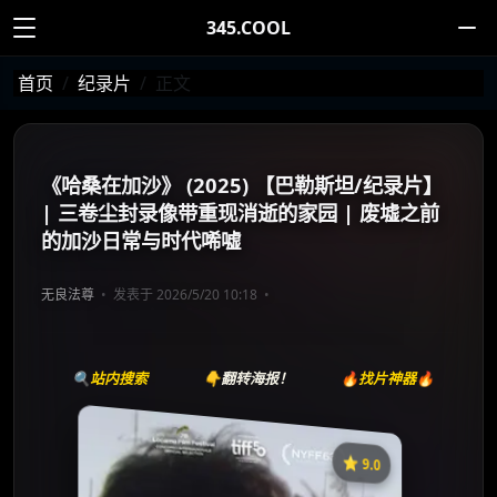
345.COOL
首页
纪录片
正文
《哈桑在加沙》 (2025) 【巴勒斯坦/纪录片】
| 三卷尘封录像带重现消逝的家园 | 废墟之前
的加沙日常与时代唏嘘
无良法尊
发表于 2026/5/20 10:18
🔍站内搜索
👇翻转海报！
🔥找片神器🔥
⭐️ 9.0
《Mit Hasan in Gaza》
收藏
⭐