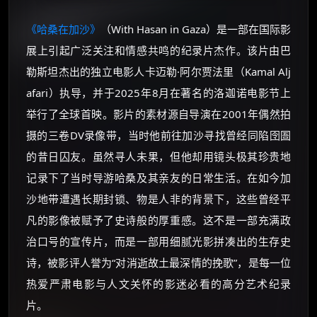
《哈桑在加沙》
（With Hasan in Gaza）是一部在国际影
展上引起广泛关注和情感共鸣的纪录片杰作。该片由巴
勒斯坦杰出的独立电影人卡迈勒·阿尔贾法里（Kamal Alj
afari）执导，并于2025年8月在著名的洛迦诺电影节上
举行了全球首映。影片的素材源自导演在2001年偶然拍
摄的三卷DV录像带，当时他前往加沙寻找曾经同陷囹圄
的昔日囚友。虽然寻人未果，但他却用镜头极其珍贵地
记录下了当时导游哈桑及其亲友的日常生活。在如今加
沙地带遭遇长期封锁、物是人非的背景下，这些曾经平
凡的影像被赋予了史诗般的厚重感。这不是一部充满政
治口号的宣传片，而是一部用细腻光影拼凑出的生存史
诗，被影评人誉为“对消逝故土最深情的挽歌”，是每一位
热爱严肃电影与人文关怀的影迷必看的高分艺术纪录
片。