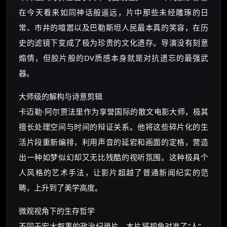
在今天看来如同神话般遥远，片中那些未经雕琢的日
常、市井的喧嚣以及巴勒斯坦人民最本真的笑容，在历
史的滤镜下变成了极为珍贵的文化遗存。导演没有刻意
煽情，但胶片般的DV质感本身就是对抗遗忘的最强武
器。
大师级的解构与诗意剪辑
卡迈勒·阿尔贾法里作为享誉国际的散文电影大师，极其
擅长处理空间与时间的辩证关系。他将这些碎片化的生
活片段重新编排，利用声音的延宕和画面的定格，营造
出一种如梦似幻却又无比残酷的视听氛围。这种极具个
人风格的艺术手法，让影片超越了普通新闻纪实的范
畴，上升到了美学高度。
微观视角下的生存哲学
不同于宏大叙事的政治纪录片，本片将视角对准了“人”。