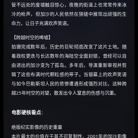
管不远处的废墟触目惊心，夜晚的街道上也常常传来冰
还有支付宝现金红包、外卖红包、
冷的枪声，但加沙的人民依然在狭缝中展现出顽强的生
优惠券、活动红包，每日可领。
命力，让日子充满欢声笑语。
⚡
前往【大淘客】领红包
【跨越时空的唏嘘】
拍摄完成数年后，历史的巨轮彻底改变了这片土地。随
☕ 海外大侠？通过 Ko-fi 赐茶
着政权更迭与长达数年的海陆空全面封锁，曾经可以自
由进出的加沙变为了孤岛。多年后，导演重新审视并剪
辑了这些布满时代颗粒感的带子。当银幕上的欢声笑语
与如今巴勒斯坦人民的悲惨遭遇形成强烈对比，这种跨
越25年时空的对望，散发出令人窒息的伤感与沉重。
电影硬核看点
：
绝版纪实影像的历史重量
本片最大的价值在于其不可复制性。2001年的加沙影像