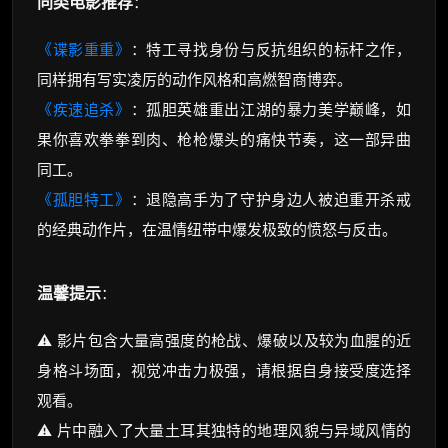
同类电影推荐
：
《谍影重重》
：特工寻找身份与反抗组织的标杆之作，
同样拥有写实凌厉的动作风格和高燃智商博弈。
《疾速追杀》
：孤胆英雄重出江湖的暴力美学巅峰，如
果你喜欢拳拳到肉、枪枪爆头的痛快节奏，这一部异曲
同工。
《孤胆特工》
：退隐高手为了守护身边人被迫重开杀戒
的经典动作片，在温情纽带中爆发极致的愤怒与反击。
温馨提示
：
⚠️ 影片包含大量高强度的枪战、爆破以及较为血腥的近
身格斗场面，视觉冲击力极强，请根据自身接受度选择
观看。
⚠️ 片中融入了大量土耳其独特的地理风貌与异域风情的