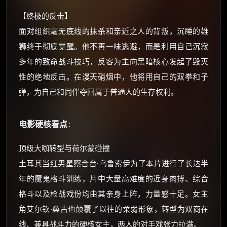
⚡
前往【大淘客】领红包
【终极的反击】
面对组织毫无底线的抹杀和亲近之人的背叛，沉睡的雄
☕ 海外大侠？通过 Ko-fi 赐茶
狮终于彻底觉醒。他不再一味逃避，而是利用自己沉寂
多年的致命战斗技巧，反客为主向黑暗核心发起了毁灭
性的绝地反击。在漫天硝烟中，他将用自己的双拳和子
弹，为自己和同伴夺回属于普通人的生存权利。
电影硬核看点
：
顶级大咖转型与荷尔蒙碰撞
土耳其当红男星察合台·乌鲁索伊为了本片进行了长达半
年的魔鬼格斗训练，片中大量高难度的近身肉搏、综合
格斗以及枪战戏份均由其亲身上阵，力量感十足。女主
角艾尔钦·桑古也颠覆了以往的柔弱形象，转型为双商在
线、兼具战斗力的硬核女主，两人的对手戏张力拉满。