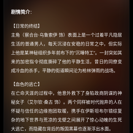
剧情简介
：
【日常的终结】
主角（察合台·乌鲁索伊 饰）表面上是一个过着平凡隐居
生活的普通男人，每天沉浸在安稳的日常之中，但实际
×
🧧 福利领取站
上他是某神秘组织多年前布下的“沉睡特工”。一封突如其
☕
来的加密指令彻底撕碎了他的平静生活，昔日的同僚变
成冷血的杀手，平静的街道瞬间沦为枪林弹雨的战场。
朋友们辛苦了 💦
【血色的逃亡】
你需要的各种会员，都可低价购买！
在亡命天涯的过程中，他意外救下了身陷政商阴谋的神
如夸克12个月送14天 最低75元！
秘女子（艾尔钦·桑古 饰）。两个同样被时代抛弃的人在
价格有浮动，请直接搜索查最低价！
怀疑与信任的边缘抱团取暖，携手在伊斯坦布尔错综复
还有支付宝现金红包、外卖红包、
杂的地下世界与荒凉的戈壁之间展开了惊心动魄的生死
优惠券、活动红包，每日可领。
大逃亡，而隐藏在背后的叛国黑幕也逐渐浮出水面。