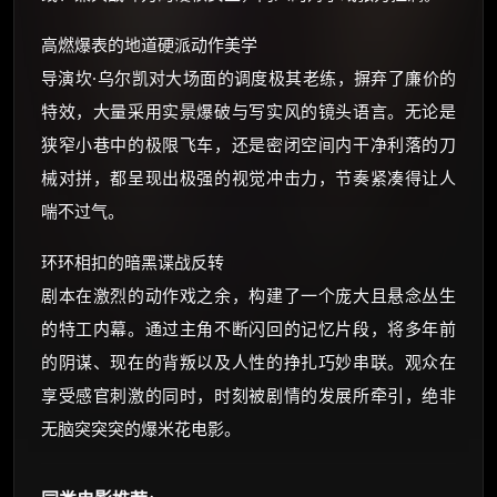
高燃爆表的地道硬派动作美学
导演坎·乌尔凯对大场面的调度极其老练，摒弃了廉价的
特效，大量采用实景爆破与写实风的镜头语言。无论是
狭窄小巷中的极限飞车，还是密闭空间内干净利落的刀
械对拼，都呈现出极强的视觉冲击力，节奏紧凑得让人
喘不过气。
环环相扣的暗黑谍战反转
剧本在激烈的动作戏之余，构建了一个庞大且悬念丛生
的特工内幕。通过主角不断闪回的记忆片段，将多年前
的阴谋、现在的背叛以及人性的挣扎巧妙串联。观众在
享受感官刺激的同时，时刻被剧情的发展所牵引，绝非
无脑突突突的爆米花电影。