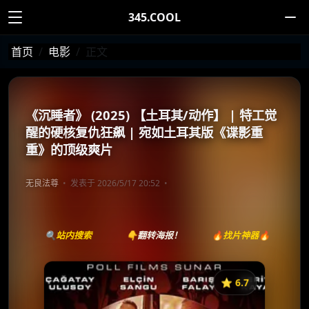
345.COOL
首页
电影
正文
《沉睡者》 (2025) 【土耳其/动作】 | 特工觉
醒的硬核复仇狂飙 | 宛如土耳其版《谍影重
重》的顶级爽片
无良法尊
发表于 2026/5/17 20:52
🔍站内搜索
👇翻转海报！
🔥找片神器🔥
⭐️ 6.7
《Uykucu》
收藏
⭐