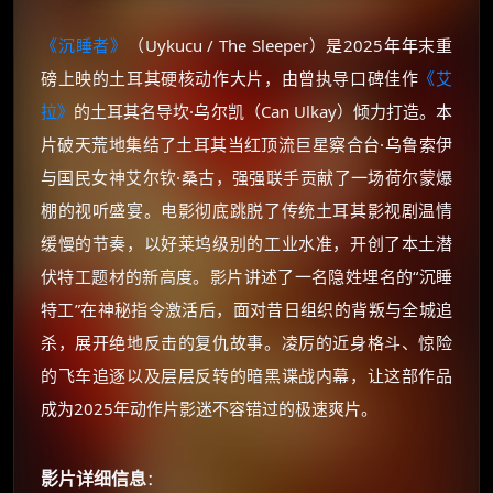
《沉睡者》
（Uykucu / The Sleeper）是2025年年末重
磅上映的土耳其硬核动作大片，由曾执导口碑佳作
《艾
拉》
的土耳其名导坎·乌尔凯（Can Ulkay）倾力打造。本
片破天荒地集结了土耳其当红顶流巨星察合台·乌鲁索伊
与国民女神艾尔钦·桑古，强强联手贡献了一场荷尔蒙爆
棚的视听盛宴。电影彻底跳脱了传统土耳其影视剧温情
缓慢的节奏，以好莱坞级别的工业水准，开创了本土潜
伏特工题材的新高度。影片讲述了一名隐姓埋名的“沉睡
特工”在神秘指令激活后，面对昔日组织的背叛与全城追
杀，展开绝地反击的复仇故事。凌厉的近身格斗、惊险
的飞车追逐以及层层反转的暗黑谍战内幕，让这部作品
成为2025年动作片影迷不容错过的极速爽片。
影片详细信息
：