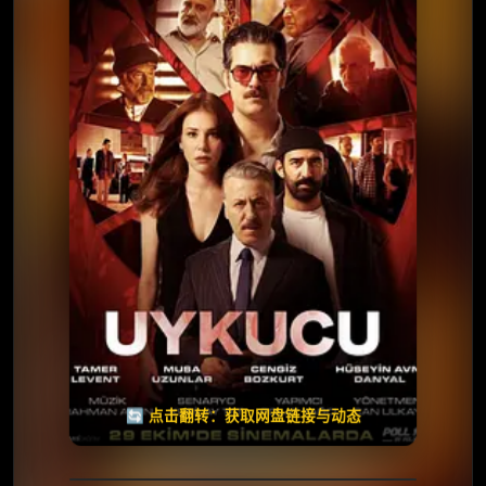
⭐️ 评分：6.7 | 🎬 2025年
夸克网盘
百度网盘
🧧️
天天领红包
失效请反馈
🔄 点击翻转：获取网盘链接与动态