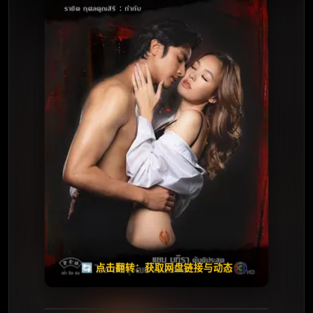
⭐️ 评分：6.0 | 🎬 2026年
✅ 已完结
夸克网盘
🧧️
天天领红包
失效请反馈
🔄 点击翻转：获取网盘链接与动态