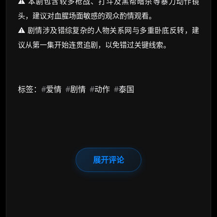
⚠️ 本剧包含较多枪战、打斗及黑帮暗杀等暴力动作镜
头，建议对血腥场面敏感的观众酌情观看。
⚠️ 剧情涉及错综复杂的人物关系网与多重卧底反转，建
议从第一集开始连贯追剧，以免错过关键线索。
标签：
#
爱情
#
剧情
#
动作
#
泰国
展开评论