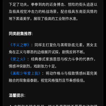
下足了功夫。拳拳到肉的近身搏击、惊险的街头追逐以
及极具视觉冲击力的枪战场景，配合极具东南亚风情的
地下黑道美学，展现了极高的工业制作水准。
同类剧集推荐
：
《不义之罪》
：同样主打复仇与黑帮卧底元素，男女主
角在正义与罪恶的边缘展开试探，剧情反转不断。
《爱之火》
：经典泰式家族恩怨与权力斗争的代表作，
情感冲突剧烈，戏剧张力十足。
《黑帮少爷爱上我》
：将动作格斗与极致情感纠葛完美
融合的现象级泰剧，视觉风格强烈且节奏感极佳。
温馨提示
：