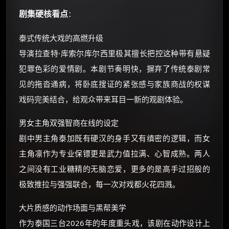
剧集硬核看点
：
泰式传统大戏的高燃升级
导演拉查特·库索尔库尔西里极其擅长把控这种带有悬疑
犯罪色彩的爱情剧。本剧节奏明快，摒弃了传统泰剧常
见的拖沓通病，将卧底搜证的紧张感与家族商战的权谋
戏码完美结合，给观众带来耳目一新的观剧体验。
男女主角双强智商在线的设定
剧中男主角泰加既有硬汉的身手又有缜密的逻辑，而女
主角凛作为专业保镖更是武力值拉满、心智成熟。两人
之间没有工业糖精的无脑恋爱，更多的是高手过招般的
极致推拉与强强联合，每一次对戏都火花四溅。
大片质感的动作场面与黑帮美学
作为泰国三台2026年的年度重头戏，该剧在动作设计上