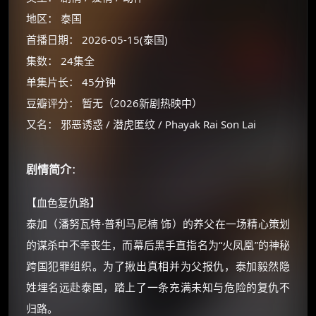
地区： 泰国
首播日期： 2026-05-15(泰国)
集数： 24集全
单集片长： 45分钟
豆瓣评分： 暂无（2026新剧热映中）
又名： 邪恶诱惑 / 潜虎匿纹 / Phayak Rai Son Lai
×
🧧 福利领取站
剧情简介
：
☕
【血色复仇路】
泰加（潘努瓦特·普利马尼楠 饰）的养父在一场精心策划
朋友们辛苦了 💦
你需要的各种会员，都可低价购买！
的谋杀中不幸丧生，而幕后黑手直指名为“火凤凰”的神秘
如夸克12个月送14天 最低75元！
跨国犯罪组织。为了揪出真相并为父报仇，泰加毅然隐
价格有浮动，请直接搜索查最低价！
姓埋名远赴泰国，踏上了一条充满未知与危险的复仇不
还有支付宝现金红包、外卖红包、
归路。
优惠券、活动红包，每日可领。