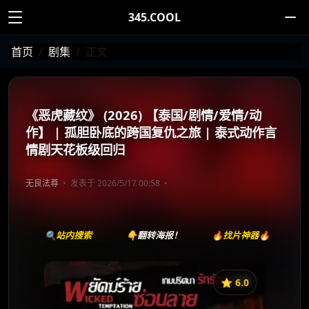
345.COOL
首页
剧集
正文
《恶虎藏纹》 (2026) 【泰国/剧情/爱情/动
作】 | 孤胆卧底的跨国复仇之旅 | 泰式动作言
情剧天花板级回归
无良法尊
发表于 2026/5/17 00:58
🔍站内搜索
👇翻转海报！
🔥找片神器🔥
⭐️ 6.0
《พยัคฆ์ร้ายซ่อนลาย》
收藏
⭐