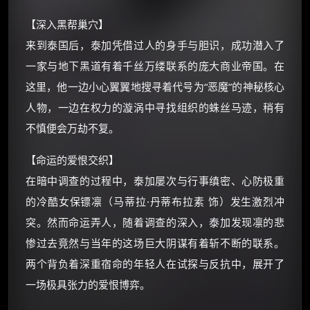
【深入黑帮巢穴】
⚡
前往【大淘客】领红包
来到泰国后，泰加凭借过人的身手与胆识，成功潜入了
一家与地下黑道有着千丝万缕联系的庞大商业帝国。在
☕ 海外大侠？通过 Ko-fi 赐茶
这里，他一边小心翼翼地搜寻着代号为“恶魔”的神秘核心
人物，一边在权力的漩涡中寻找组织的蛛丝马迹，稍有
不慎便会万劫不复。
【命运的爱恨交织】
在暗中调查的过程中，泰加屡次与行事缜密、心防极重
的冷酷女保镖凛（马蒂拉·丹蒂布拉素 饰）发生激烈冲
突。然而命运弄人，随着调查的深入，泰加发现凛的悲
惨过去竟然与当年的这场巨大阴谋有着斩不断的联系。
两个背负着深重宿命的年轻人在试探与反抗中，展开了
一场极具张力的爱恨博弈。