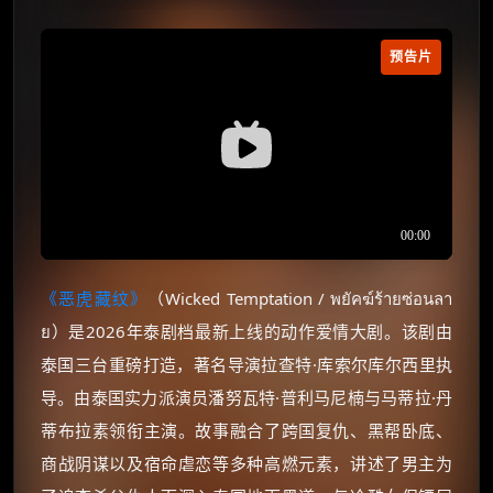
预告片
《恶虎藏纹》
（Wicked Temptation / พยัคฆ์ร้ายซ่อนลา
ย）是2026年泰剧档最新上线的动作爱情大剧。该剧由
泰国三台重磅打造，著名导演拉查特·库索尔库尔西里执
导。由泰国实力派演员潘努瓦特·普利马尼楠与马蒂拉·丹
蒂布拉素领衔主演。故事融合了跨国复仇、黑帮卧底、
商战阴谋以及宿命虐恋等多种高燃元素，讲述了男主为