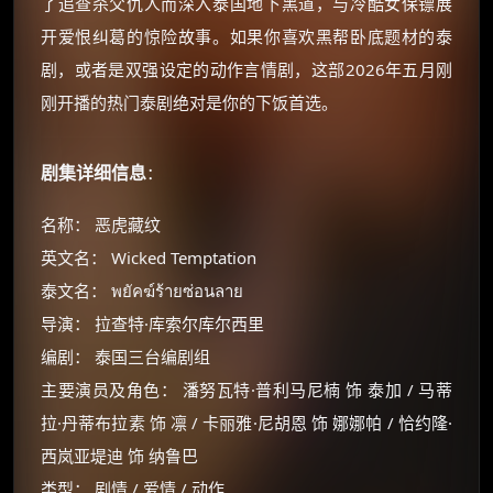
了追查杀父仇人而深入泰国地下黑道，与冷酷女保镖展
开爱恨纠葛的惊险故事。如果你喜欢黑帮卧底题材的泰
剧，或者是双强设定的动作言情剧，这部2026年五月刚
刚开播的热门泰剧绝对是你的下饭首选。
剧集详细信息
：
名称： 恶虎藏纹
英文名： Wicked Temptation
泰文名： พยัคฆ์ร้ายซ่อนลาย
导演： 拉查特·库索尔库尔西里
编剧： 泰国三台编剧组
主要演员及角色： 潘努瓦特·普利马尼楠 饰 泰加 / 马蒂
拉·丹蒂布拉素 饰 凛 / 卡丽雅·尼胡恩 饰 娜娜帕 / 恰约隆·
西岚亚堤迪 饰 纳鲁巴
类型： 剧情 / 爱情 / 动作