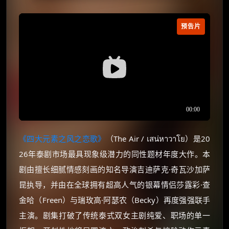
预告片
《四大元素之风之恋歌》
（The Air / เสน่หาวาโย）是20
26年泰剧市场最具现象级潜力的同性题材年度大作。本
剧由擅长细腻情感刻画的知名导演吉迪萨克·奇瓦沙加萨
昆执导，并由在全球拥有超高人气的银幕情侣莎露彩·查
金哈（Freen）与瑞玫高·阿瑟农（Becky）再度强强联手
主演。剧集打破了传统泰式双女主剧纯爱、职场的单一