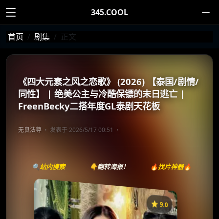
345.COOL
首页
剧集
正文
《四大元素之风之恋歌》 (2026) 【泰国/剧情/
同性】 | 绝美公主与冷酷保镖的末日逃亡 |
FreenBecky二搭年度GL泰剧天花板
无良法尊
发表于 2026/5/17 00:51
🔍站内搜索
👇翻转海报！
🔥找片神器🔥
⭐️ 9.0
《四大元素之风之恋歌》
收藏
⭐