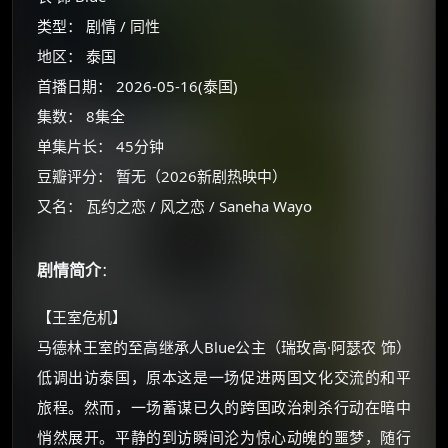
类型： 剧情 / 同性
地区： 泰国
首播日期： 2026-05-16(泰国)
集数： 8集全
单集片长： 45分钟
豆瓣评分： 暂无（2026新剧热映中）
又名： 瓦约之恋 / 风之恋 / Saneha Wayo
剧情简介
：
×
🧧 福利领取站
【王室危机】
☕
马德林王室的至高继承人Blue公主（瑞玫高·阿瑟农 饰）
低调出访泰国，原本这是一场促进两国文化交流的和平
旅程。然而，一场蓄谋已久的跨国政治刺杀行动在暗中
朋友们辛苦了 💦
悄然展开。平静的到访瞬间沦为惊心动魄的噩梦，随行
你需要的各种会员，都可低价购买！