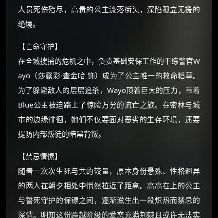
如夸克12个月送14天 最低75元！
人员死伤殆尽，高贵的公主流落街头，深陷孤立无援的
价格有浮动，请直接搜索查最低价！
绝境。
还有支付宝现金红包、外卖红包、
优惠券、活动红包，每日可领。
【亡命守护】
在全城搜捕的危机之中，负责基础安保工作的干练警官W
⚡
前往【大淘客】领红包
ayo（莎露彩·查金哈 饰）成为了公主唯一的救命稻草。
为了躲避敌人的层层追杀，Wayo顶着巨大的压力，带着
☕ 海外大侠？通过 Ko-fi 赐茶
Blue公主被迫踏上了惊险万分的流亡之旅。在密林与城
市的边缘徘徊，她们不仅要面对恶劣的生存环境，还要
提防内部叛徒的暗黑背叛。
【禁忌情愫】
随着一次次生死与共的较量，原本身份悬殊、性格迥异
的两人在朝夕相处中悄然拉近了距离。高高在上的公主
与誓死守护的保镖之间，逐渐滋生出一段炽热而禁忌的
深情。明知这份跨越阶级的爱恋充满荆棘且或许无法实