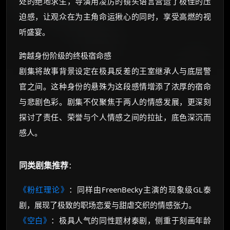
处的绝地求生，导演用凌厉的镜头语言营造了极佳的压
迫感，让观众在为主角命运揪心的同时，享受高燃的视
听盛宴。
跨越身份阶级的终极宿命感
剧集将故事背景设定在极具反差的王室继承人与底层警
官之间。这种身份的悬殊为这段感情增添了浓厚的宿命
与悲剧色彩。剧集不仅聚焦于两人的情感发展，更深刻
探讨了责任、荣誉与个人情感之间的拉扯，底色深沉而
感人。
同类剧集推荐
：
《粉红理论》
：同样由FreenBecky主演的现象级GL泰
剧，展现了极致的职场恋爱与甜虐交织的情感张力。
《空白》
：极具人气的同性题材泰剧，侧重于刻画年龄