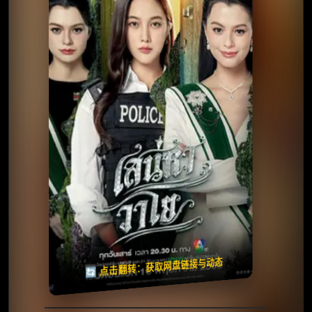
⭐️ 评分：9.0 | 🎬 2026年
✅ 已完结
夸克网盘
🧧️
天天领红包
失效请反馈
🔄 点击翻转：获取网盘链接与动态