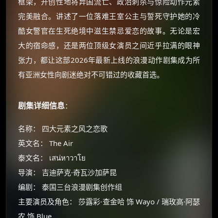
框架，开创性地将异国流亡、政治刺杀与惊险动作元素
完美融合。讲述了一位落难王室公主与誓死守护她的冷
酷女警官在生死绝境中滋生禁忌爱恋的故事。无论是宏
大的宿命感，还是两位顶级女演员之间近乎拉满的眼神
张力，都让这部2026年最新上线的浪漫动作剧集成为所
有亚洲女性向剧迷绝对不可错过的收藏首选。
剧集详细信息
：
名称： 四大元素之风之恋歌
英文名： The Air
泰文名： เสน่หาวาโย
导演： 吉迪萨克·奇瓦沙加萨昆
编剧： 泰国三台浪漫剧集创作组
主要演员及角色： 莎露彩·查金哈 饰 Wayo / 瑞玫高·阿瑟
农 饰 Blue