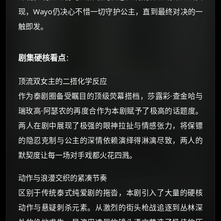
现，Wayo仍决心不惜一切守护公主，直到最终对决的一
触即发。
剧集硬核看点
：
顶流双女主的二搭化学反应
作为泰剧圈备受瞩目的顶级荧幕搭档，莎露彩·查金哈与
瑞玫高·阿瑟农的再度合作为本剧赋予了极高的话题度。
两人在剧中展现了极强的眼神拉扯与情感张力，将保镖
的隐忍克制与公主的深情依赖演绎得淋漓尽致，两人的
默契度让每一场对手戏都火花四溅。
动作与浪漫交织的紧凑节奏
区别于传统泰式纯爱剧的拖沓，本剧引入了大量的硬核
动作与悬疑刺杀元素。从激烈的街头枪战追逐到丛林深