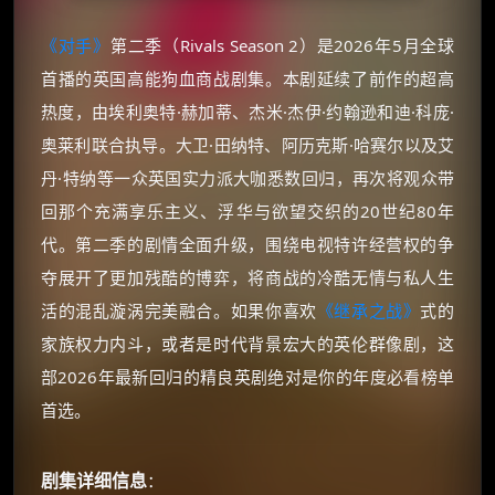
《对手》
第二季（Rivals Season 2）是2026年5月全球
首播的英国高能狗血商战剧集。本剧延续了前作的超高
热度，由埃利奥特·赫加蒂、杰米·杰伊·约翰逊和迪·科庞·
奥莱利联合执导。大卫·田纳特、阿历克斯·哈赛尔以及艾
丹·特纳等一众英国实力派大咖悉数回归，再次将观众带
回那个充满享乐主义、浮华与欲望交织的20世纪80年
代。第二季的剧情全面升级，围绕电视特许经营权的争
夺展开了更加残酷的博弈，将商战的冷酷无情与私人生
活的混乱漩涡完美融合。如果你喜欢
《继承之战》
式的
家族权力内斗，或者是时代背景宏大的英伦群像剧，这
部2026年最新回归的精良英剧绝对是你的年度必看榜单
首选。
剧集详细信息
：