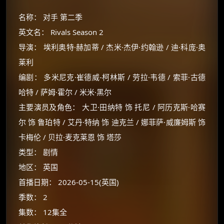
名称： 对手 第二季
英文名： Rivals Season 2
导演： 埃利奥特·赫加蒂 / 杰米·杰伊·约翰逊 / 迪·科庞·奥
莱利
编剧： 多米尼克·崔德威-柯林斯 / 劳拉·韦德 / 索菲·古德
哈特 / 萨姆·霍尔 / 米米·黑尔
主要演员及角色： 大卫·田纳特 饰 托尼 / 阿历克斯·哈赛
尔 饰 鲁珀特 / 艾丹·特纳 饰 迪克兰 / 娜菲萨·威廉姆斯 饰
卡梅伦 / 贝拉·麦克莱恩 饰 塔莎
类型： 剧情
地区： 英国
首播日期： 2026-05-15(英国)
季数： 2
集数： 12集全