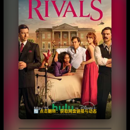
⭐️ 评分：7.5 | 🎬 2024年
📺 连载中
夸克网盘
迅雷网盘
🧧️
天天领红包
失效请反馈
🔄 点击翻转：获取网盘链接与动态