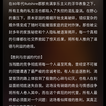
在80年代Rutshire郡那充满享乐主义的浮华表象之下，
朋友们辛苦了 💦
所有主角的私生活也都陷入了失控的混乱漩涡。在野心
你需要的各种会员，都可低价购买！
的重压下，原本坚固的婚姻开始支离破碎，错综复杂的
如夸克12个月送14天 最低75元！
婚外情变成了随时可能摧毁家庭的定时炸弹。那些被尘
价格有浮动，请直接搜索查最低价！
封多年的家族秘密和个人隐私被逐渐揭开，每一个真相
还有支付宝现金红包、外卖红包、
的引爆都在社交界掀起了惊天后果，将所有人推向了道
优惠券、活动红包，每日可领。
德与利益的绝境。
⚡
前往【大淘客】领红包
【胜利与忠诚的代价】
当残酷的竞争彻底将每一个人逼至死角，曾经坚不可摧
☕ 海外大侠？通过 Ko-fi 赐茶
的同盟遭遇了最严峻的忠诚考验。有人在追逐胜利、渴
望登顶的路上体验到了极致的心碎与幻灭，也有人在利
益面前彻底迷失自我。这场没有硝烟的商业与情感战争
将所有人卷入其中，而在这个疯狂的时代里，所有人最
终都必须面对一个问题：这场看似辉煌的胜利，其真正