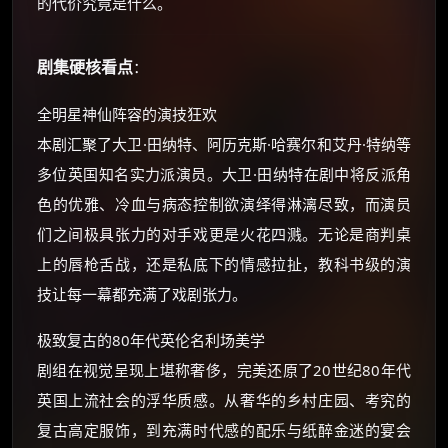
的代价究竟是什么。
剧集硬核看点
：
全明星神仙阵容的演技狂欢
本剧汇聚了大卫·田纳特、阿历克斯·哈赛尔和艾丹·特纳等
多位英国知名实力派演员。大卫·田纳特在剧中将反派角
色的优雅、冷血与病态控制欲演绎得淋漓尽致，而演员
们之间极具张力的对手戏更是火花四溅。无论是商判桌
上的唇枪舌战，还是私底下的情感拉扯，教科书级的演
技让每一幕都充满了戏剧张力。
极致复古的80年代英伦名利场美学
剧组在视觉呈现上堪称奢侈，完美还原了20世纪80年代
英国上流社会的浮华质感。从奢华的乡村庄园、考究的
复古高定服饰，到充满时代感的配乐与纸醉金迷的宴会