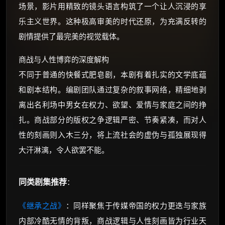
场景，影片用精致的镜头语言构筑了一个让人沉浸的享
乐主义世界。这种极高审美的时代还原，为充满反转的
剧情提供了最完美的视觉载体。
商战与人性博弈的深度解构
不同于普通的快餐式肥皂剧，本剧有着扎实的文学底蕴
和剧本结构。编剧团队通过复杂的叙事网络，精细地剥
离出名利场中男女在权力、欲望、爱情与家庭之间的挣
扎。商战部分的版权之争逻辑严密、节奏紧凑，而对人
性的刻画则入木三分，将上流社会的虚伪与孤独展现得
大汗淋漓，令人欲罢不能。
同类剧集推荐
：
《继承之战》
：同样聚焦于传媒帝国的权力更迭与家族
内部冷酷无情的背叛，商战逻辑与人性刻画皆为行业天