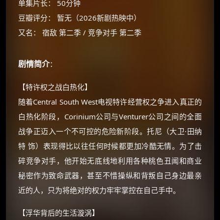
单集片长： 50分钟
豆瓣评分： 暂无（2026新剧热映中）
又名： 宿敌 第二季 / 竞争对手 第二季
剧情简介
：
【特许权之战白热化】
随着Central South West电视特许经营权之争进入真正的
白热化阶段，Corinium公司与Venturer公司之间的全面
战争正迈入一个不可控的危险新阶段。托尼（大卫·田纳
特 饰）表现得比以往任何时候都更加冷酷无情。为了击
碎竞争对手，他开始无底线地利用各种桃色丑闻和商业
秘密作为致命武器，甚至不惜操纵和背叛自己身边最亲
×
🧧 福利领取站
近的人，只为将绝对的权力牢牢掌控在自己手中。
☕
【浮华背后的生活漩涡】