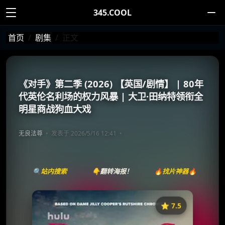
345.COOL
首页
剧集
正文
《对手》第二季 (2026) 【英国/剧情】 | 80年
代英伦名利场的权力风暴 | 大卫·田纳特领衔全
明星商战狗血大戏
无良法尊
发表于 2026/5/16 12:41
🔍站内搜索
👇翻转海报！
🔥找片神器🔥
⭐️ 7.5
《对手》
收藏
⭐